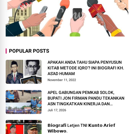
POPULAR POSTS
APAKAH ANDA TAHU SIAPA PENYUSUN
KITAB METODE IQRO'? INI BIOGRAFI KH.
AS'AD HUMAM
November 11, 2022
APEL GABUNGAN PEMKAB SOLOK,
BUPATI JON FIRMAN PANDU TEKANKAN
ASN TINGKATKAN KINERJA DAN
PELAYANAN MASYARAKAT.
Juli 17, 2026
𝗕𝗶𝗼𝗴𝗿𝗮𝗳𝗶 Letjen TNI 𝗞𝘂𝗻𝘁𝗼 𝗔𝗿𝗶𝗲𝗳
𝗪𝗶𝗯𝗼𝘄𝗼.