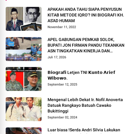
APAKAH ANDA TAHU SIAPA PENYUSUN
KITAB METODE IQRO'? INI BIOGRAFI KH.
AS'AD HUMAM
November 11, 2022
APEL GABUNGAN PEMKAB SOLOK,
BUPATI JON FIRMAN PANDU TEKANKAN
ASN TINGKATKAN KINERJA DAN
PELAYANAN MASYARAKAT.
Juli 17, 2026
𝗕𝗶𝗼𝗴𝗿𝗮𝗳𝗶 Letjen TNI 𝗞𝘂𝗻𝘁𝗼 𝗔𝗿𝗶𝗲𝗳
𝗪𝗶𝗯𝗼𝘄𝗼.
September 12, 2025
Mengenal Lebih Dekat Ir. Nofil Anoverta
Datuak Rangkayo Batuah Cawako
Bukittinggi
September 02, 2024
Luar biasa !Serda Andri Silvia Lakukan