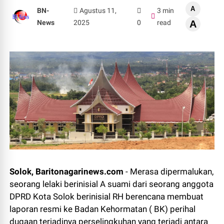
A
BN-
Agustus 11,
3 min
News
2025
0
read
A
Solok, Baritonagarinews.com
- Merasa dipermalukan,
seorang lelaki berinisial A suami dari seorang anggota
DPRD Kota Solok berinisial RH berencana membuat
laporan resmi ke Badan Kehormatan ( BK) perihal
dugaan terjadinya perselingkuhan yang terjadi antara