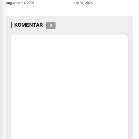
Resmikan Fasilitas Olahraga
Penandatanganan PKS dan
Augustus 01, 2026
July 31, 2026
Baru Tahun 2026
Launching Program Jaksa
Masuk Sekolah.
KOMENTAR
0