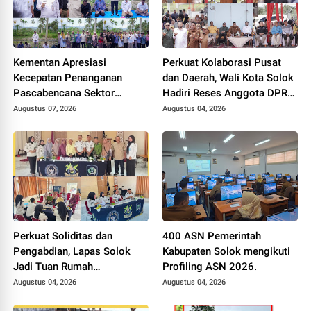
Kementan Apresiasi
Perkuat Kolaborasi Pusat
Kecepatan Penanganan
dan Daerah, Wali Kota Solok
Pascabencana Sektor
Hadiri Reses Anggota DPR
Pertanian Kabupaten Solok,
RI H. Zigo Rolanda
Augustus 07, 2026
Augustus 04, 2026
Alokasi Bantuan Irigasi Naik
dari 13 Menjadi 74 Unit.
Perkuat Soliditas dan
400 ASN Pemerintah
Pengabdian, Lapas Solok
Kabupaten Solok mengikuti
Jadi Tuan Rumah
Profiling ASN 2026.
Musyawarah Pembentukan
Augustus 04, 2026
Augustus 04, 2026
Pengurus P3I Tingkat