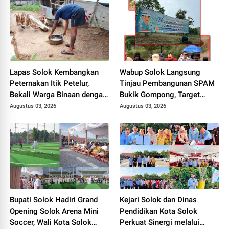
Daerah.
Lapas Solok Kembangkan
Wabup Solok Langsung
Peternakan Itik Petelur,
Tinjau Pembangunan SPAM
Bekali Warga Binaan dengan
Bukik Gompong, Target
Keterampilan Produktif.
Rampung Akhir Oktober
Augustus 03, 2026
Augustus 03, 2026
2026
Bupati Solok Hadiri Grand
Kejari Solok dan Dinas
Opening Solok Arena Mini
Pendidikan Kota Solok
Soccer, Wali Kota Solok
Perkuat Sinergi melalui