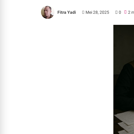
Fitra Yadi
Mei 28, 2025
0
2 m