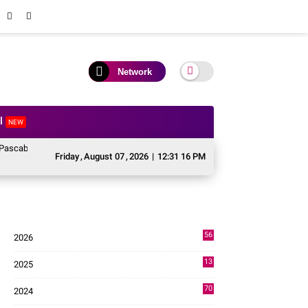
Network
al
NEW
a Sektor Pertanian Kabupaten Solok, Alokasi Bantuan Irigasi Naik dari 13 Me
Friday
,
August
07
,
2026
|
12:31 17 PM
56
2026
3
13
2025
49
70
2024
7