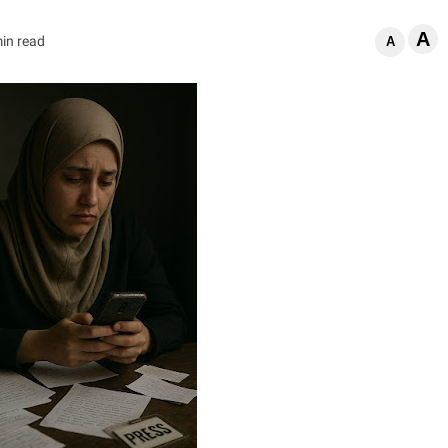
A
in read
A