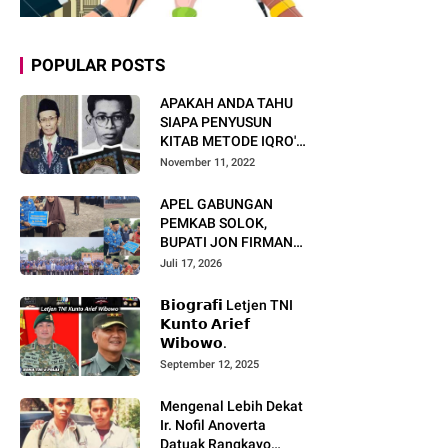
POPULAR POSTS
APAKAH ANDA TAHU
SIAPA PENYUSUN
KITAB METODE IQRO'?
INI BIOGRAFI KH. AS'AD
November 11, 2022
HUMAM
APEL GABUNGAN
PEMKAB SOLOK,
BUPATI JON FIRMAN
PANDU TEKANKAN ASN
Juli 17, 2026
TINGKATKAN KINERJA
DAN PELAYANAN
𝗕𝗶𝗼𝗴𝗿𝗮𝗳𝗶 Letjen TNI
MASYARAKAT.
𝗞𝘂𝗻𝘁𝗼 𝗔𝗿𝗶𝗲𝗳
𝗪𝗶𝗯𝗼𝘄𝗼.
September 12, 2025
Mengenal Lebih Dekat
Ir. Nofil Anoverta
Datuak Rangkayo