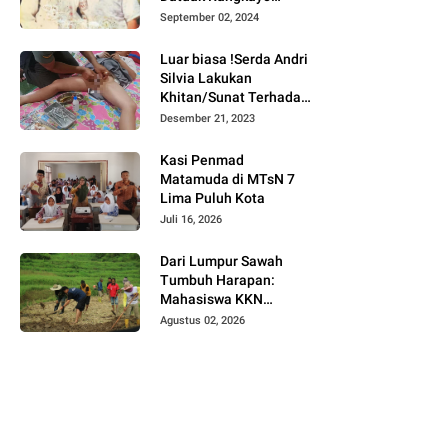
Batuah Cawako
September 02, 2024
Bukittinggi
Luar biasa !Serda Andri
Silvia Lakukan
Khitan/Sunat Terhadap
Anak Warga Binaannya
Desember 21, 2023
Kasi Penmad
Matamuda di MTsN 7
Lima Puluh Kota
Juli 16, 2026
Dari Lumpur Sawah
Tumbuh Harapan:
Mahasiswa KKN
Universitas Andalas
Agustus 02, 2026
Dampingi Demonstrasi
Program Sawah Pokok
Murah di Jorong Bayua