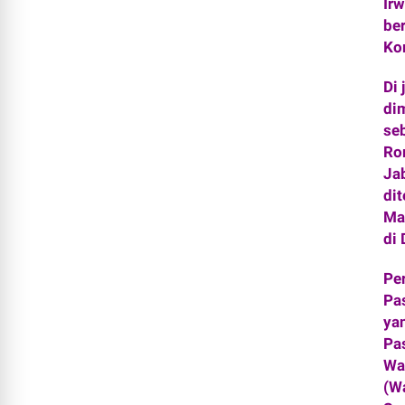
Ir
be
Kor
Di
di
se
Ro
Ja
di
Ma
di 
Per
Pa
ya
Pa
Wa
(W