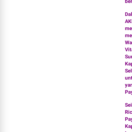
ber
Da
AK
me
me
Wa
Vi
Su
Kap
Se
unt
ya
Pa
Se
Ri
Pa
Ka