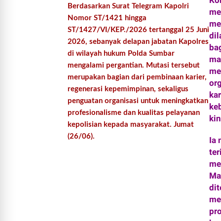
Ko
Berdasarkan Surat Telegram Kapolri
me
Nomor ST/1421 hingga
me
ST/1427/VI/KEP./2026 tertanggal 25 Juni
dil
2026, sebanyak delapan jabatan Kapolres
ba
di wilayah hukum Polda Sumbar
ma
mengalami pergantian. Mutasi tersebut
me
merupakan bagian dari pembinaan karier,
or
regenerasi kepemimpinan, sekaligus
ka
penguatan organisasi untuk meningkatkan
ke
profesionalisme dan kualitas pelayanan
kin
kepolisian kepada masyarakat. Jumat
(26/06).
Ia
ter
me
Ma
di
me
pr