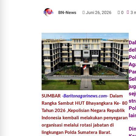
BN-News
Juni 26, 2026
0
3 
Da
de
Po
Ag
Pa
Se
ju
se
SUMBAR
-Baritonagarinews.com-
Dalam
str
Rangka Sambut HUT Bhayangkara Ke- 80
Po
Tahun 2026 ,Kepolisian Negara Republik
lai
Indonesia kembali melakukan penyegaran
organisasi melalui rotasi jabatan di
Di
lingkungan Polda Sumatera Barat.