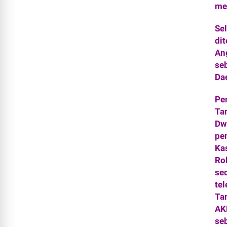
me
Se
dit
An
se
Da
Per
Ta
Dw
pe
Ka
Ro
se
tel
Tan
AK
se