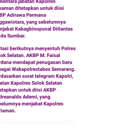
mentara jabatan Kapolres
saman ditetapkan untuk diisi
BP Adirawa Permana
ggawistara, yang sebelumnya
njabat Kabagbinopsnal Ditlantas
lda Sumbar.
tasi berikutnya menyentuh Polres
lok Selatan. AKBP M. Faisal
rdana mendapat penugasan baru
bagai Wakapolrestabes Semarang.
rdasarkan surat telegram Kapolri,
batan Kapolres Solok Selatan
tetapkan untuk diisi AKBP
dreanaldo Ademi, yang
belumnya menjabat Kapolres
riaman.