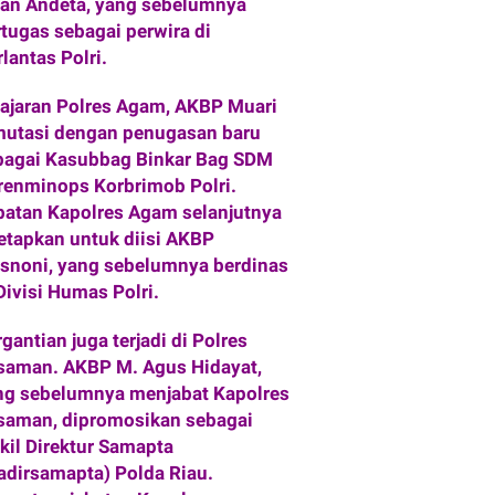
wan Andeta, yang sebelumnya
rtugas sebagai perwira di
lantas Polri.
 jajaran Polres Agam, AKBP Muari
mutasi dengan penugasan baru
bagai Kasubbag Binkar Bag SDM
renminops Korbrimob Polri.
batan Kapolres Agam selanjutnya
tetapkan untuk diisi AKBP
snoni, yang sebelumnya berdinas
Divisi Humas Polri.
gantian juga terjadi di Polres
saman. AKBP M. Agus Hidayat,
ng sebelumnya menjabat Kapolres
saman, dipromosikan sebagai
kil Direktur Samapta
adirsamapta) Polda Riau.