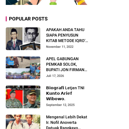
POPULAR POSTS
APAKAH ANDA TAHU
SIAPA PENYUSUN
KITAB METODE IQRO'?
INI BIOGRAFI KH. AS'AD
November 11, 2022
HUMAM
APEL GABUNGAN
PEMKAB SOLOK,
BUPATI JON FIRMAN
PANDU TEKANKAN ASN
Juli 17, 2026
TINGKATKAN KINERJA
DAN PELAYANAN
𝗕𝗶𝗼𝗴𝗿𝗮𝗳𝗶 Letjen TNI
MASYARAKAT.
𝗞𝘂𝗻𝘁𝗼 𝗔𝗿𝗶𝗲𝗳
𝗪𝗶𝗯𝗼𝘄𝗼.
September 12, 2025
Mengenal Lebih Dekat
Ir. Nofil Anoverta
Datuak Rangkayo