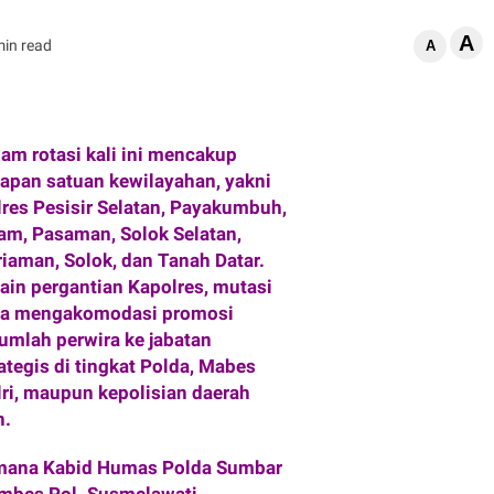
A
min read
A
lam rotasi kali ini mencakup
lapan satuan kewilayahan, yakni
lres Pesisir Selatan, Payakumbuh,
am, Pasaman, Solok Selatan,
riaman, Solok, dan Tanah Datar.
lain pergantian Kapolres, mutasi
ga mengakomodasi promosi
jumlah perwira ke jabatan
ategis di tingkat Polda, Mabes
lri, maupun kepolisian daerah
n.
mana Kabid Humas Polda Sumbar