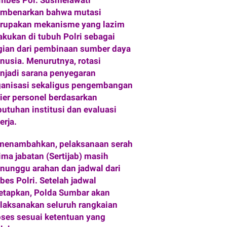
mbes Pol. Susmelawati
mbenarkan bahwa mutasi
rupakan mekanisme yang lazim
akukan di tubuh Polri sebagai
gian dari pembinaan sumber daya
nusia. Menurutnya, rotasi
njadi sarana penyegaran
ganisasi sekaligus pengembangan
rier personel berdasarkan
butuhan institusi dan evaluasi
erja.
 menambahkan, pelaksanaan serah
ima jabatan (Sertijab) masih
nunggu arahan dan jadwal dari
bes Polri. Setelah jadwal
tetapkan, Polda Sumbar akan
laksanakan seluruh rangkaian
oses sesuai ketentuan yang