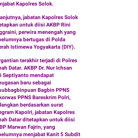
njabat Kapolres Solok.
ng
an
Akhir
Fasilita
Oktobe
s
lanjutnya, jabatan Kapolres Solok
r 2026
Olahrag
etapkan untuk diisi AKBP Rini
a Baru
ggraini, perwira menengah yang
Tahun
2026
belumnya bertugas di Polda
erah Istimewa Yogyakarta (DIY).
gantian terakhir terjadi di Polres
nah Datar. AKBP Dr. Nur Ichsan
i Septiyanto mendapat
nugasan baru sebagai
subbagbinpuan Bagbin PPNS
korwas PPNS Bareskrim Polri,
dangkan berdasarkan surat
egram Kapolri, jabatan Kapolres
ah Datar ditetapkan untuk diisi
BP Marwan Fajrin, yang
belumnya menjabat Kanit 5 Subdit