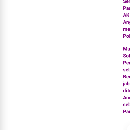
Se
Pa
AK
An
me
Po
Mu
So
Pe
se
Be
ja
di
An
se
Pa