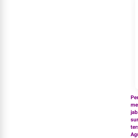
Pe
me
ja
sur
te
Ag