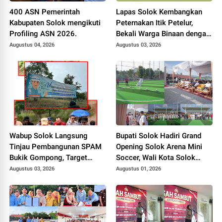
400 ASN Pemerintah
Lapas Solok Kembangkan
Kabupaten Solok mengikuti
Peternakan Itik Petelur,
Profiling ASN 2026.
Bekali Warga Binaan dengan
Keterampilan Produktif.
Augustus 04, 2026
Augustus 03, 2026
Wabup Solok Langsung
Bupati Solok Hadiri Grand
Tinjau Pembangunan SPAM
Opening Solok Arena Mini
Bukik Gompong, Target
Soccer, Wali Kota Solok
Rampung Akhir Oktober
Resmikan Fasilitas Olahraga
Augustus 03, 2026
Augustus 01, 2026
2026
Baru Tahun 2026