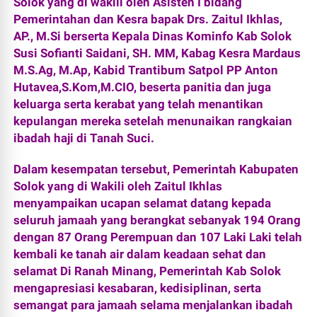
Solok yang di wakili oleh Asisten I bidang
Pemerintahan dan Kesra bapak Drs. Zaitul Ikhlas,
AP., M.Si berserta Kepala Dinas Kominfo Kab Solok
Susi Sofianti Saidani, SH. MM, Kabag Kesra Mardaus
M.S.Ag, M.Ap, Kabid Trantibum Satpol PP Anton
Hutavea,S.Kom,M.CIO, beserta panitia dan juga
keluarga serta kerabat yang telah menantikan
kepulangan mereka setelah menunaikan rangkaian
ibadah haji di Tanah Suci.
Dalam kesempatan tersebut, Pemerintah Kabupaten
Solok yang di Wakili oleh Zaitul Ikhlas
menyampaikan ucapan selamat datang kepada
seluruh jamaah yang berangkat sebanyak 194 Orang
dengan 87 Orang Perempuan dan 107 Laki Laki telah
kembali ke tanah air dalam keadaan sehat dan
selamat Di Ranah Minang, Pemerintah Kab Solok
mengapresiasi kesabaran, kedisiplinan, serta
semangat para jamaah selama menjalankan ibadah