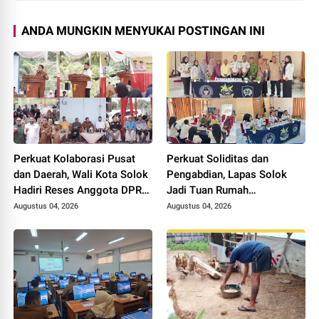
ANDA MUNGKIN MENYUKAI POSTINGAN INI
Perkuat Kolaborasi Pusat
Perkuat Soliditas dan
dan Daerah, Wali Kota Solok
Pengabdian, Lapas Solok
Hadiri Reses Anggota DPR
Jadi Tuan Rumah
RI H. Zigo Rolanda
Musyawarah Pembentukan
Augustus 04, 2026
Augustus 04, 2026
Pengurus P3I Tingkat
Daerah.