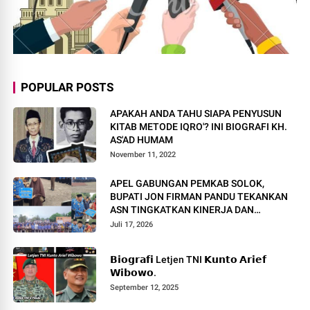
POPULAR POSTS
APAKAH ANDA TAHU SIAPA PENYUSUN
KITAB METODE IQRO'? INI BIOGRAFI KH.
AS'AD HUMAM
November 11, 2022
APEL GABUNGAN PEMKAB SOLOK,
BUPATI JON FIRMAN PANDU TEKANKAN
ASN TINGKATKAN KINERJA DAN
PELAYANAN MASYARAKAT.
Juli 17, 2026
𝗕𝗶𝗼𝗴𝗿𝗮𝗳𝗶 Letjen TNI 𝗞𝘂𝗻𝘁𝗼 𝗔𝗿𝗶𝗲𝗳
𝗪𝗶𝗯𝗼𝘄𝗼.
September 12, 2025