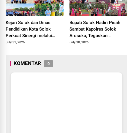
Kejari Solok dan Dinas
Bupati Solok Hadiri Pisah
Pendidikan Kota Solok
Sambut Kapolres Solok
Perkuat Sinergi melalui
Arosuka, Tegaskan
Penandatanganan PKS dan
Komitmen Perkuat Sinergi
July 31, 2026
July 30, 2026
Launching Program Jaksa
Jaga Kamtibmas.
Masuk Sekolah.
KOMENTAR
0