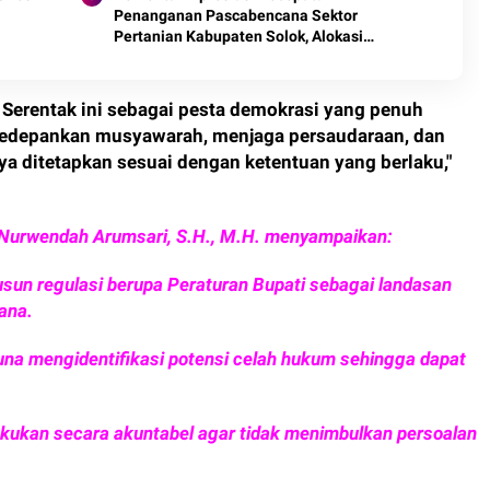
Penanganan Pascabencana Sektor
Pertanian Kabupaten Solok, Alokasi
Bantuan Irigasi Naik dari 13 Menjadi 74
Unit.
i Serentak ini sebagai pesta demokrasi yang penuh
edepankan musyawarah, menjaga persaudaraan, dan
a ditetapkan sesuai dengan ketentuan yang berlaku,"
k Nurwendah Arumsari, S.H., M.H. menyampaikan:
un regulasi berupa Peraturan Bupati sebagai landasan
ana.
 guna mengidentifikasi potensi celah hukum sehingga dapat
akukan secara akuntabel agar tidak menimbulkan persoalan