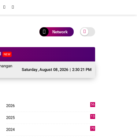
Network
al
NEW
abencana Sektor Pertanian Kabupaten Solok, Alokasi Bantuan Irigasi Naik dar
Saturday
,
August
08
,
2026
|
2:30 22 PM
56
2026
3
13
2025
49
70
2024
7