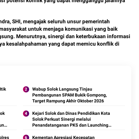
i potensi konflik yang dapat mengganggu jalannya
andra, SHI, mengajak seluruh unsur pemerintah
 masyarakat untuk menjaga komunikasi yang baik
gsung. Menurutnya, sinergi dan keterbukaan informasi
ya kesalahpahaman yang dapat memicu konflik di
tik
Wabup Solok Langsung Tinjau
Pembangunan SPAM Bukik Gompong,
Target Rampung Akhir Oktober 2026
lok
Kejari Solok dan Dinas Pendidikan Kota
Solok Perkuat Sinergi melalui
un
Penandatanganan PKS dan Launching
Program Jaksa Masuk Sekolah.
olres
Kementan Apresiasi Kecepatan