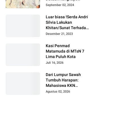
Batuah Cawako
September 02, 2024
Bukittinggi
Luar biasa !Serda Andri
Silvia Lakukan
Khitan/Sunat Terhadap
Anak Warga Binaannya
Desember 21, 2023
Kasi Penmad
Matamuda di MTsN 7
Lima Puluh Kota
Juli 16, 2026
Dari Lumpur Sawah
Tumbuh Harapan:
Mahasiswa KKN
Universitas Andalas
Agustus 02, 2026
Dampingi Demonstrasi
Program Sawah Pokok
Murah di Jorong Bayua