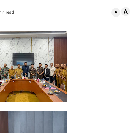
A
min read
A