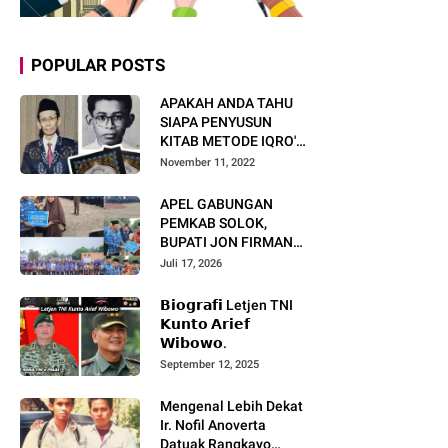
POPULAR POSTS
APAKAH ANDA TAHU
SIAPA PENYUSUN
KITAB METODE IQRO'?
INI BIOGRAFI KH. AS'AD
November 11, 2022
HUMAM
APEL GABUNGAN
PEMKAB SOLOK,
BUPATI JON FIRMAN
PANDU TEKANKAN ASN
Juli 17, 2026
TINGKATKAN KINERJA
DAN PELAYANAN
𝗕𝗶𝗼𝗴𝗿𝗮𝗳𝗶 Letjen TNI
MASYARAKAT.
𝗞𝘂𝗻𝘁𝗼 𝗔𝗿𝗶𝗲𝗳
𝗪𝗶𝗯𝗼𝘄𝗼.
September 12, 2025
Mengenal Lebih Dekat
Ir. Nofil Anoverta
Datuak Rangkayo