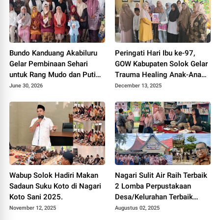
Bundo Kanduang Akabiluru
Peringati Hari Ibu ke-97,
Gelar Pembinaan Sehari
GOW Kabupaten Solok Gelar
untuk Rang Mudo dan Puti
Trauma Healing Anak-Anak
Bungsu, Tekankan Peran
Korban Bencana.
June 30, 2026
December 13, 2025
Generasi Muda dalam
Pembangunan Nagari
Wabup Solok Hadiri Makan
Nagari Sulit Air Raih Terbaik
Sadaun Suku Koto di Nagari
2 Lomba Perpustakaan
Koto Sani 2025.
Desa/Kelurahan Terbaik
Tingkat Sumbar Tahun 2025.
November 12, 2025
Augustus 02, 2025