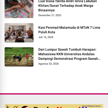
Luar biasa !Serda Andri Silvia Lakukan
Khitan/Sunat Terhadap Anak Warga
Binaannya
Desember 21, 2023
Kasi Penmad Matamuda di MTsN 7 Lima
Puluh Kota
Juli 16, 2026
Dari Lumpur Sawah Tumbuh Harapan:
Mahasiswa KKN Universitas Andalas
Dampingi Demonstrasi Program Sawah
Pokok Murah di Jorong Bayua
Agustus 02, 2026