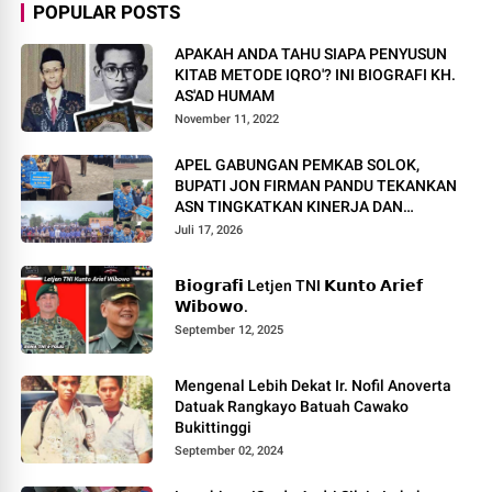
POPULAR POSTS
APAKAH ANDA TAHU SIAPA PENYUSUN
KITAB METODE IQRO'? INI BIOGRAFI KH.
AS'AD HUMAM
November 11, 2022
APEL GABUNGAN PEMKAB SOLOK,
BUPATI JON FIRMAN PANDU TEKANKAN
ASN TINGKATKAN KINERJA DAN
PELAYANAN MASYARAKAT.
Juli 17, 2026
𝗕𝗶𝗼𝗴𝗿𝗮𝗳𝗶 Letjen TNI 𝗞𝘂𝗻𝘁𝗼 𝗔𝗿𝗶𝗲𝗳
𝗪𝗶𝗯𝗼𝘄𝗼.
September 12, 2025
Mengenal Lebih Dekat Ir. Nofil Anoverta
Datuak Rangkayo Batuah Cawako
Bukittinggi
September 02, 2024