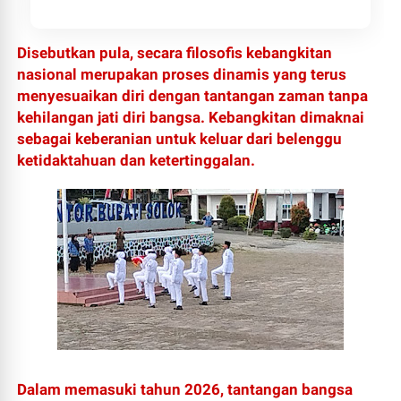
Disebutkan pula, secara filosofis kebangkitan
nasional merupakan proses dinamis yang terus
menyesuaikan diri dengan tantangan zaman tanpa
kehilangan jati diri bangsa. Kebangkitan dimaknai
sebagai keberanian untuk keluar dari belenggu
ketidaktahuan dan ketertinggalan.
Dalam memasuki tahun 2026, tantangan bangsa