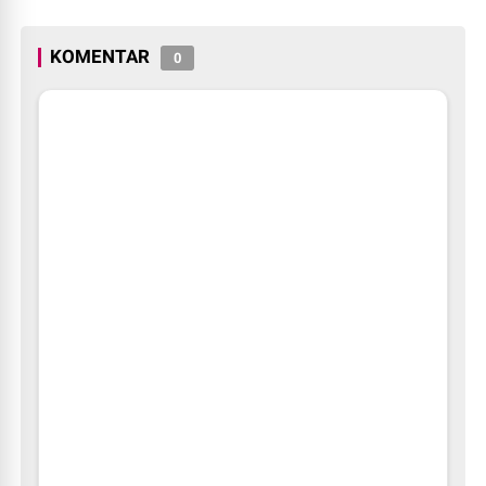
Launching Program Jaksa
Jaga Kamtibmas.
Masuk Sekolah.
KOMENTAR
0