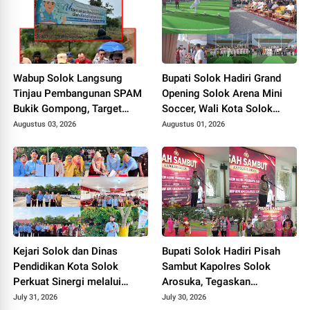
Wabup Solok Langsung
Bupati Solok Hadiri Grand
Tinjau Pembangunan SPAM
Opening Solok Arena Mini
Bukik Gompong, Target
Soccer, Wali Kota Solok
Rampung Akhir Oktober
Resmikan Fasilitas Olahraga
Augustus 03, 2026
Augustus 01, 2026
2026
Baru Tahun 2026
Kejari Solok dan Dinas
Bupati Solok Hadiri Pisah
Pendidikan Kota Solok
Sambut Kapolres Solok
Perkuat Sinergi melalui
Arosuka, Tegaskan
Penandatanganan PKS dan
Komitmen Perkuat Sinergi
July 31, 2026
July 30, 2026