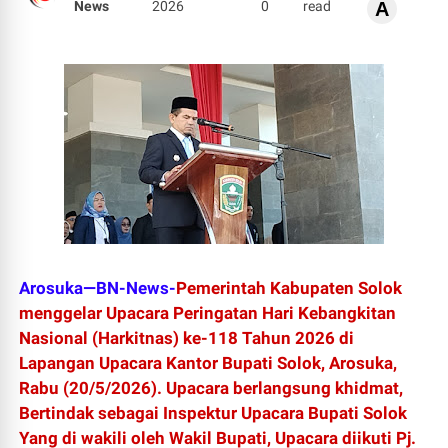
News
2026
0
read
A
Arosuka—BN-News-
Pemerintah Kabupaten Solok
menggelar Upacara Peringatan Hari Kebangkitan
Nasional (Harkitnas) ke-118 Tahun 2026 di
Lapangan Upacara Kantor Bupati Solok, Arosuka,
Rabu (20/5/2026). Upacara berlangsung khidmat,
Bertindak sebagai Inspektur Upacara Bupati Solok
Yang di wakili oleh Wakil Bupati, Upacara diikuti Pj.