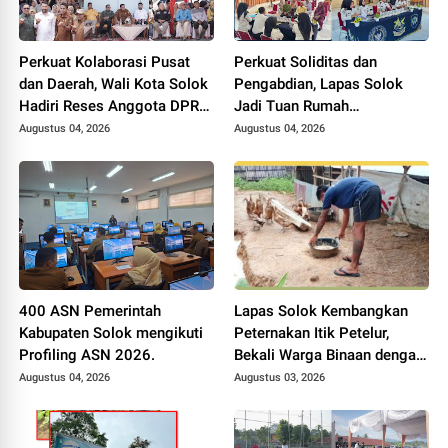
Perkuat Kolaborasi Pusat
Perkuat Soliditas dan
dan Daerah, Wali Kota Solok
Pengabdian, Lapas Solok
Hadiri Reses Anggota DPR
Jadi Tuan Rumah
RI H. Zigo Rolanda
Musyawarah Pembentukan
Augustus 04, 2026
Augustus 04, 2026
Pengurus P3I Tingkat
Daerah.
400 ASN Pemerintah
Lapas Solok Kembangkan
Kabupaten Solok mengikuti
Peternakan Itik Petelur,
Profiling ASN 2026.
Bekali Warga Binaan dengan
Keterampilan Produktif.
Augustus 04, 2026
Augustus 03, 2026