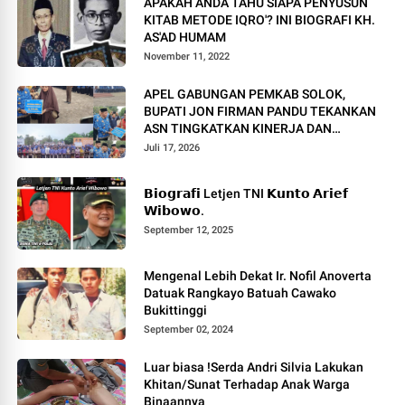
APAKAH ANDA TAHU SIAPA PENYUSUN
KITAB METODE IQRO'? INI BIOGRAFI KH.
AS'AD HUMAM
November 11, 2022
APEL GABUNGAN PEMKAB SOLOK,
BUPATI JON FIRMAN PANDU TEKANKAN
ASN TINGKATKAN KINERJA DAN
PELAYANAN MASYARAKAT.
Juli 17, 2026
𝗕𝗶𝗼𝗴𝗿𝗮𝗳𝗶 Letjen TNI 𝗞𝘂𝗻𝘁𝗼 𝗔𝗿𝗶𝗲𝗳
𝗪𝗶𝗯𝗼𝘄𝗼.
September 12, 2025
Mengenal Lebih Dekat Ir. Nofil Anoverta
Datuak Rangkayo Batuah Cawako
Bukittinggi
September 02, 2024
Luar biasa !Serda Andri Silvia Lakukan
Khitan/Sunat Terhadap Anak Warga
Binaannya