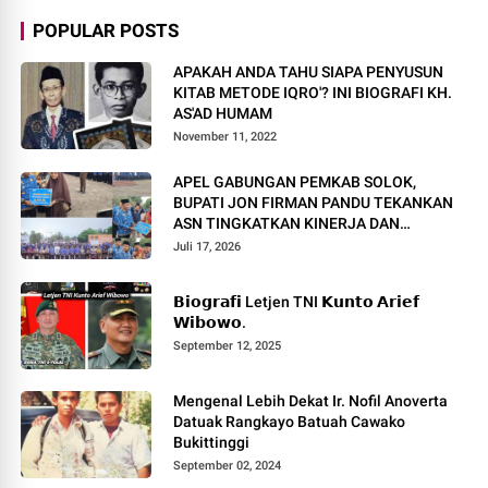
POPULAR POSTS
APAKAH ANDA TAHU SIAPA PENYUSUN
KITAB METODE IQRO'? INI BIOGRAFI KH.
AS'AD HUMAM
November 11, 2022
APEL GABUNGAN PEMKAB SOLOK,
BUPATI JON FIRMAN PANDU TEKANKAN
ASN TINGKATKAN KINERJA DAN
PELAYANAN MASYARAKAT.
Juli 17, 2026
𝗕𝗶𝗼𝗴𝗿𝗮𝗳𝗶 Letjen TNI 𝗞𝘂𝗻𝘁𝗼 𝗔𝗿𝗶𝗲𝗳
𝗪𝗶𝗯𝗼𝘄𝗼.
September 12, 2025
Mengenal Lebih Dekat Ir. Nofil Anoverta
Datuak Rangkayo Batuah Cawako
Bukittinggi
September 02, 2024