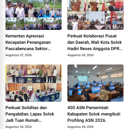
Kementan Apresiasi
Perkuat Kolaborasi Pusat
Kecepatan Penanganan
dan Daerah, Wali Kota Solok
Pascabencana Sektor
Hadiri Reses Anggota DPR
Pertanian Kabupaten Solok,
RI H. Zigo Rolanda
Augustus 07, 2026
Augustus 04, 2026
Alokasi Bantuan Irigasi Naik
dari 13 Menjadi 74 Unit.
Perkuat Soliditas dan
400 ASN Pemerintah
Pengabdian, Lapas Solok
Kabupaten Solok mengikuti
Jadi Tuan Rumah
Profiling ASN 2026.
Musyawarah Pembentukan
Augustus 04, 2026
Augustus 04, 2026