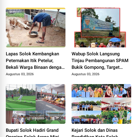
Pengurus P3I Tingkat
Daerah.
Lapas Solok Kembangkan
Wabup Solok Langsung
Peternakan Itik Petelur,
Tinjau Pembangunan SPAM
Bekali Warga Binaan dengan
Bukik Gompong, Target
Keterampilan Produktif.
Rampung Akhir Oktober
Augustus 03, 2026
Augustus 03, 2026
2026
Bupati Solok Hadiri Grand
Kejari Solok dan Dinas
Opening Solok Arena Mini
Pendidikan Kota Solok