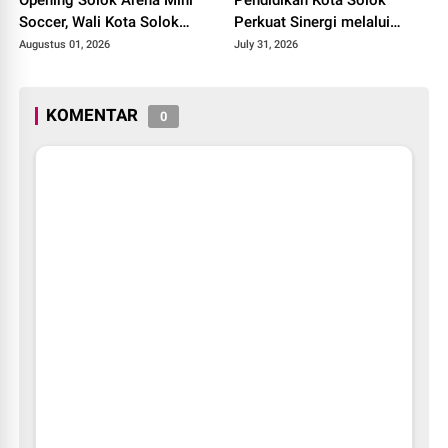
Soccer, Wali Kota Solok
Perkuat Sinergi melalui
Resmikan Fasilitas Olahraga
Penandatanganan PKS dan
Augustus 01, 2026
July 31, 2026
Baru Tahun 2026
Launching Program Jaksa
Masuk Sekolah.
KOMENTAR
0