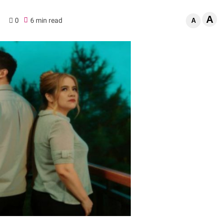
A
0
6 min read
A