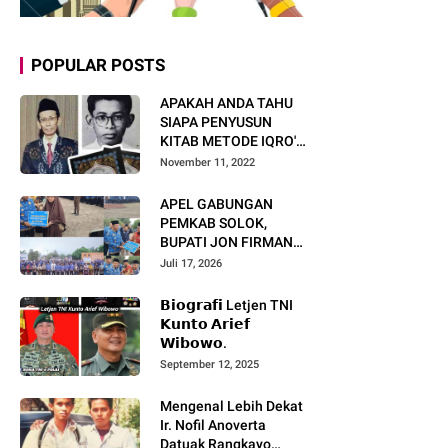
POPULAR POSTS
APAKAH ANDA TAHU
SIAPA PENYUSUN
KITAB METODE IQRO'?
INI BIOGRAFI KH. AS'AD
November 11, 2022
HUMAM
APEL GABUNGAN
PEMKAB SOLOK,
BUPATI JON FIRMAN
PANDU TEKANKAN ASN
Juli 17, 2026
TINGKATKAN KINERJA
DAN PELAYANAN
𝗕𝗶𝗼𝗴𝗿𝗮𝗳𝗶 Letjen TNI
MASYARAKAT.
𝗞𝘂𝗻𝘁𝗼 𝗔𝗿𝗶𝗲𝗳
𝗪𝗶𝗯𝗼𝘄𝗼.
September 12, 2025
Mengenal Lebih Dekat
Ir. Nofil Anoverta
Datuak Rangkayo