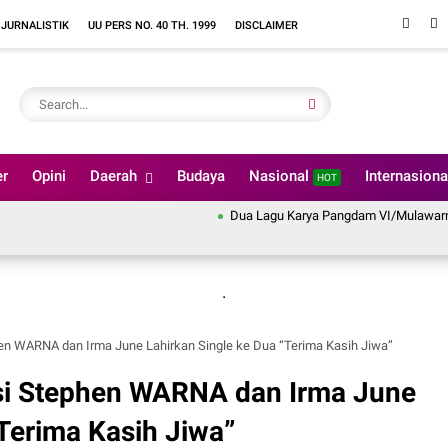
 JURNALISTIK
UU PERS NO. 40 TH. 1999
DISCLAIMER
er
Opini
Daerah
Budaya
Nasional
Internasion
HOT
Dua Lagu Karya Pangdam VI/Mulawarman Mayjen
.
en WARNA dan Irma June Lahirkan Single ke Dua “Terima Kasih Jiwa”
si Stephen WARNA dan Irma June
“Terima Kasih Jiwa”