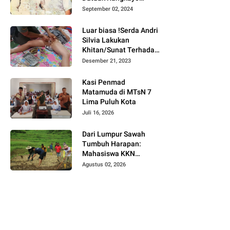
Batuah Cawako
September 02, 2024
Bukittinggi
Luar biasa !Serda Andri
Silvia Lakukan
Khitan/Sunat Terhadap
Anak Warga Binaannya
Desember 21, 2023
Kasi Penmad
Matamuda di MTsN 7
Lima Puluh Kota
Juli 16, 2026
Dari Lumpur Sawah
Tumbuh Harapan:
Mahasiswa KKN
Universitas Andalas
Agustus 02, 2026
Dampingi Demonstrasi
Program Sawah Pokok
Murah di Jorong Bayua