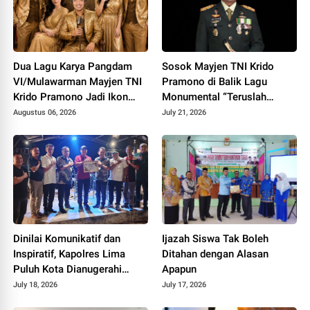
Dua Lagu Karya Pangdam
Sosok Mayjen TNI Krido
VI/Mulawarman Mayjen TNI
Pramono di Balik Lagu
Krido Pramono Jadi Ikon
Monumental “Teruslah
Singing Competition HUT ke
Melangkah”
Augustus 06, 2026
July 21, 2026
81 RI
Dinilai Komunikatif dan
Ijazah Siswa Tak Boleh
Inspiratif, Kapolres Lima
Ditahan dengan Alasan
Puluh Kota Dianugerahi
Apapun
Penghargaan
July 18, 2026
July 17, 2026