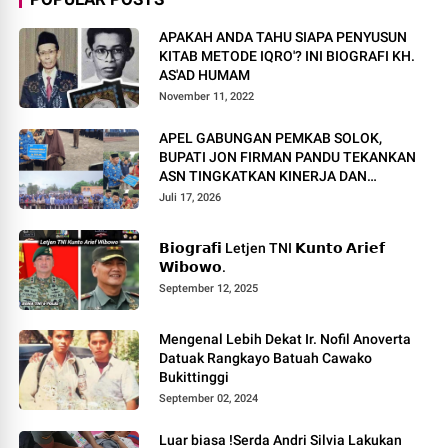
APAKAH ANDA TAHU SIAPA PENYUSUN
KITAB METODE IQRO'? INI BIOGRAFI KH.
AS'AD HUMAM
November 11, 2022
APEL GABUNGAN PEMKAB SOLOK,
BUPATI JON FIRMAN PANDU TEKANKAN
ASN TINGKATKAN KINERJA DAN
PELAYANAN MASYARAKAT.
Juli 17, 2026
𝗕𝗶𝗼𝗴𝗿𝗮𝗳𝗶 Letjen TNI 𝗞𝘂𝗻𝘁𝗼 𝗔𝗿𝗶𝗲𝗳
𝗪𝗶𝗯𝗼𝘄𝗼.
September 12, 2025
Mengenal Lebih Dekat Ir. Nofil Anoverta
Datuak Rangkayo Batuah Cawako
Bukittinggi
September 02, 2024
Luar biasa !Serda Andri Silvia Lakukan