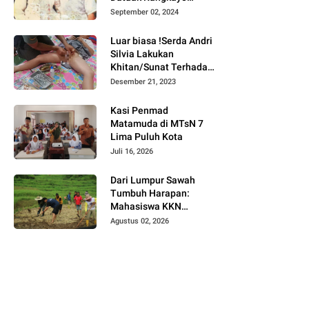
Batuah Cawako
September 02, 2024
Bukittinggi
Luar biasa !Serda Andri
Silvia Lakukan
Khitan/Sunat Terhadap
Anak Warga Binaannya
Desember 21, 2023
Kasi Penmad
Matamuda di MTsN 7
Lima Puluh Kota
Juli 16, 2026
Dari Lumpur Sawah
Tumbuh Harapan:
Mahasiswa KKN
Universitas Andalas
Agustus 02, 2026
Dampingi Demonstrasi
Program Sawah Pokok
Murah di Jorong Bayua