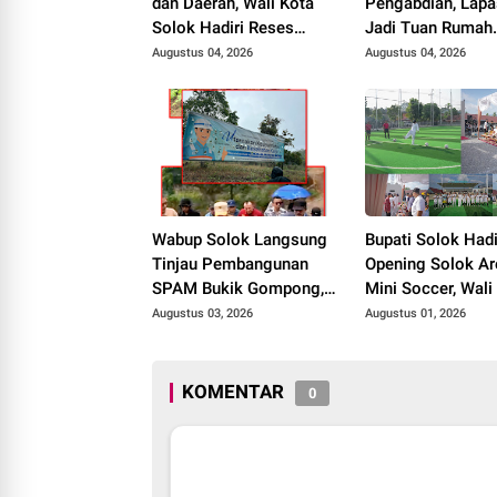
dan Daerah, Wali Kota
Pengabdian, Lapa
Solok Hadiri Reses
Jadi Tuan Rumah
Anggota DPR RI H. Zigo
Musyawarah
Augustus 04, 2026
Augustus 04, 2026
Rolanda
Pembentukan Pe
P3I Tingkat Daer
Wabup Solok Langsung
Bupati Solok Hadi
Tinjau Pembangunan
Opening Solok Ar
SPAM Bukik Gompong,
Mini Soccer, Wali
Target Rampung Akhir
Solok Resmikan F
Augustus 03, 2026
Augustus 01, 2026
Oktober 2026
Olahraga Baru Ta
2026
KOMENTAR
0