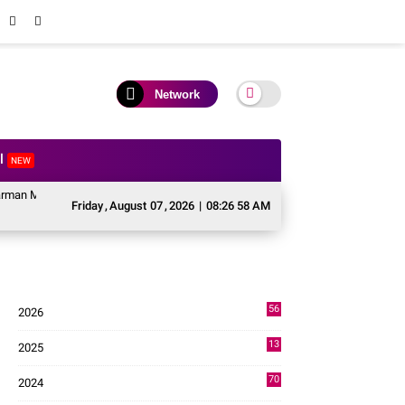
Network
al
NEW
jen TNI Krido Pramono Jadi Ikon Singing Competition HUT ke 81 RI
Perk
Friday
,
August
07
,
2026
|
08:26 59 AM
56
2026
2
13
2025
49
70
2024
7