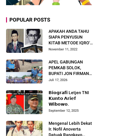
POPULAR POSTS
APAKAH ANDA TAHU
SIAPA PENYUSUN
KITAB METODE IQRO'?
INI BIOGRAFI KH. AS'AD
November 11, 2022
HUMAM
APEL GABUNGAN
PEMKAB SOLOK,
BUPATI JON FIRMAN
PANDU TEKANKAN ASN
Juli 17, 2026
TINGKATKAN KINERJA
DAN PELAYANAN
𝗕𝗶𝗼𝗴𝗿𝗮𝗳𝗶 Letjen TNI
MASYARAKAT.
𝗞𝘂𝗻𝘁𝗼 𝗔𝗿𝗶𝗲𝗳
𝗪𝗶𝗯𝗼𝘄𝗼.
September 12, 2025
Mengenal Lebih Dekat
Ir. Nofil Anoverta
Datuak Rangkayo