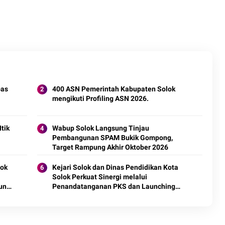
pas
400 ASN Pemerintah Kabupaten Solok
mengikuti Profiling ASN 2026.
tik
Wabup Solok Langsung Tinjau
Pembangunan SPAM Bukik Gompong,
Target Rampung Akhir Oktober 2026
lok
Kejari Solok dan Dinas Pendidikan Kota
Solok Perkuat Sinergi melalui
un
Penandatanganan PKS dan Launching
Program Jaksa Masuk Sekolah.