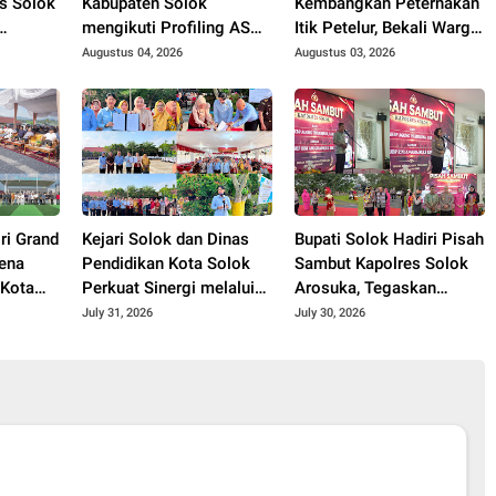
s Solok
Kabupaten Solok
Kembangkan Peternakan
mengikuti Profiling ASN
Itik Petelur, Bekali Warga
2026.
Binaan dengan
Augustus 04, 2026
Augustus 03, 2026
ngurus
Keterampilan Produktif.
ah.
ri Grand
Kejari Solok dan Dinas
Bupati Solok Hadiri Pisah
ena
Pendidikan Kota Solok
Sambut Kapolres Solok
 Kota
Perkuat Sinergi melalui
Arosuka, Tegaskan
asilitas
Penandatanganan PKS
Komitmen Perkuat
July 31, 2026
July 30, 2026
hun
dan Launching Program
Sinergi Jaga Kamtibmas.
Jaksa Masuk Sekolah.