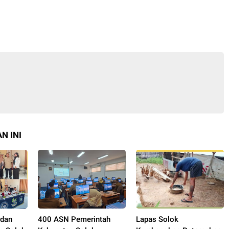
N INI
 dan
400 ASN Pemerintah
Lapas Solok