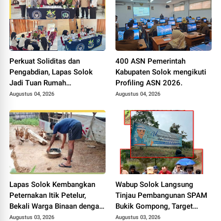
Perkuat Soliditas dan
400 ASN Pemerintah
Pengabdian, Lapas Solok
Kabupaten Solok mengikuti
Jadi Tuan Rumah
Profiling ASN 2026.
Musyawarah Pembentukan
Augustus 04, 2026
Augustus 04, 2026
Pengurus P3I Tingkat
Daerah.
Lapas Solok Kembangkan
Wabup Solok Langsung
Peternakan Itik Petelur,
Tinjau Pembangunan SPAM
Bekali Warga Binaan dengan
Bukik Gompong, Target
Keterampilan Produktif.
Rampung Akhir Oktober
Augustus 03, 2026
Augustus 03, 2026