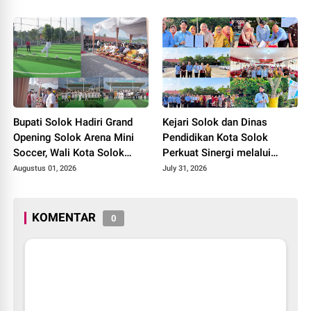
2026
Bupati Solok Hadiri Grand
Kejari Solok dan Dinas
Opening Solok Arena Mini
Pendidikan Kota Solok
Soccer, Wali Kota Solok
Perkuat Sinergi melalui
Resmikan Fasilitas Olahraga
Penandatanganan PKS dan
Augustus 01, 2026
July 31, 2026
Baru Tahun 2026
Launching Program Jaksa
Masuk Sekolah.
KOMENTAR
0