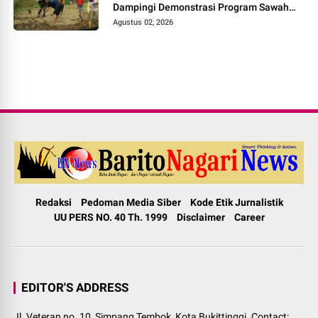
Dampingi Demonstrasi Program Sawah
Pokok Murah di Jorong Bayua
Agustus 02, 2026
Redaksi
Pedoman Media Siber
Kode Etik Jurnalistik
UU PERS NO. 40 Th. 1999
Disclaimer
Career
EDITOR'S ADDRESS
Jl. Veteran no. 10, Simpang Tembok, Kota Bukittinggi. Contact: