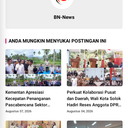
BN-News
ANDA MUNGKIN MENYUKAI POSTINGAN INI
Kementan Apresiasi
Perkuat Kolaborasi Pusat
Kecepatan Penanganan
dan Daerah, Wali Kota Solok
Pascabencana Sektor
Hadiri Reses Anggota DPR
Pertanian Kabupaten Solok,
RI H. Zigo Rolanda
Augustus 07, 2026
Augustus 04, 2026
Alokasi Bantuan Irigasi Naik
dari 13 Menjadi 74 Unit.