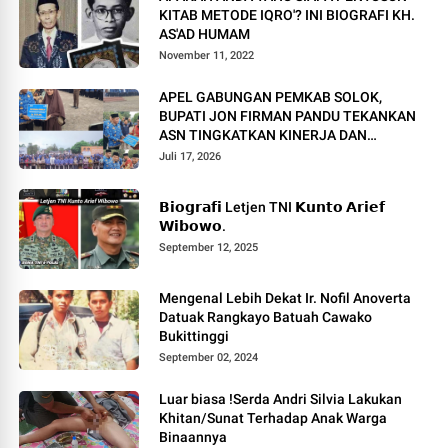
KITAB METODE IQRO'? INI BIOGRAFI KH.
AS'AD HUMAM
November 11, 2022
APEL GABUNGAN PEMKAB SOLOK,
BUPATI JON FIRMAN PANDU TEKANKAN
ASN TINGKATKAN KINERJA DAN
PELAYANAN MASYARAKAT.
Juli 17, 2026
𝗕𝗶𝗼𝗴𝗿𝗮𝗳𝗶 Letjen TNI 𝗞𝘂𝗻𝘁𝗼 𝗔𝗿𝗶𝗲𝗳
𝗪𝗶𝗯𝗼𝘄𝗼.
September 12, 2025
Mengenal Lebih Dekat Ir. Nofil Anoverta
Datuak Rangkayo Batuah Cawako
Bukittinggi
September 02, 2024
Luar biasa !Serda Andri Silvia Lakukan
Khitan/Sunat Terhadap Anak Warga
Binaannya