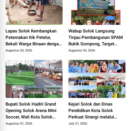
Lapas Solok Kembangkan
Wabup Solok Langsung
Peternakan Itik Petelur,
Tinjau Pembangunan SPAM
Bekali Warga Binaan dengan
Bukik Gompong, Target
Keterampilan Produktif.
Rampung Akhir Oktober
Augustus 03, 2026
Augustus 03, 2026
2026
Bupati Solok Hadiri Grand
Kejari Solok dan Dinas
Opening Solok Arena Mini
Pendidikan Kota Solok
Soccer, Wali Kota Solok
Perkuat Sinergi melalui
Resmikan Fasilitas Olahraga
Penandatanganan PKS dan
Augustus 01, 2026
July 31, 2026
Baru Tahun 2026
Launching Program Jaksa