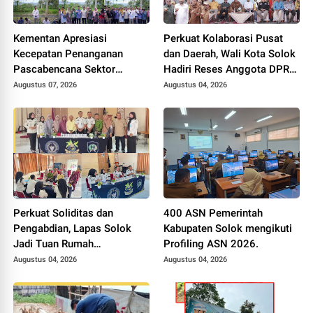
Kementan Apresiasi
Perkuat Kolaborasi Pusat
Kecepatan Penanganan
dan Daerah, Wali Kota Solok
Pascabencana Sektor
Hadiri Reses Anggota DPR
Pertanian Kabupaten Solok,
RI H. Zigo Rolanda
Augustus 07, 2026
Augustus 04, 2026
Alokasi Bantuan Irigasi Naik
dari 13 Menjadi 74 Unit.
Perkuat Soliditas dan
400 ASN Pemerintah
Pengabdian, Lapas Solok
Kabupaten Solok mengikuti
Jadi Tuan Rumah
Profiling ASN 2026.
Musyawarah Pembentukan
Augustus 04, 2026
Augustus 04, 2026
Pengurus P3I Tingkat
Daerah.