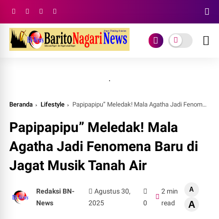
.
Beranda
Lifestyle
Papipapipu” Meledak! Mala Agatha Jadi Fenomena Baru di Jagat Musik Tanah Air
Papipapipu” Meledak! Mala
Agatha Jadi Fenomena Baru di
Jagat Musik Tanah Air
A
Redaksi BN-
Agustus 30,
2 min
News
2025
0
read
A