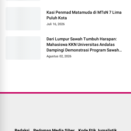
Kasi Penmad Matamuda di MTsN 7 Lima
Puluh Kota
Juli 16, 2026
Dari Lumpur Sawah Tumbuh Harapan:
Mahasiswa KKN Universitas Andalas
Dampingi Demonstrasi Program Sawah
Pokok Murah di Jorong Bayua
Agustus 02, 2026
Redaksi
Pedoman Media Siber
Kode Etik Jurnalistik