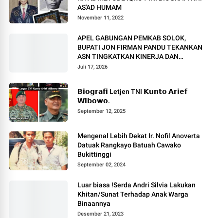
AS'AD HUMAM
November 11, 2022
APEL GABUNGAN PEMKAB SOLOK,
BUPATI JON FIRMAN PANDU TEKANKAN
ASN TINGKATKAN KINERJA DAN
PELAYANAN MASYARAKAT.
Juli 17, 2026
𝗕𝗶𝗼𝗴𝗿𝗮𝗳𝗶 Letjen TNI 𝗞𝘂𝗻𝘁𝗼 𝗔𝗿𝗶𝗲𝗳
𝗪𝗶𝗯𝗼𝘄𝗼.
September 12, 2025
Mengenal Lebih Dekat Ir. Nofil Anoverta
Datuak Rangkayo Batuah Cawako
Bukittinggi
September 02, 2024
Luar biasa !Serda Andri Silvia Lakukan
Khitan/Sunat Terhadap Anak Warga
Binaannya
Desember 21, 2023