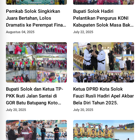
Pemkab Solok Singkirkan
Bupati Solok Hadiri
Juara Bertahan, Lolos
Pelantikan Pengurus KONI
Dramatis ke Perempat Final
Kabupaten Solok Masa Bakti
Piala Wali Kota Padang
2025–2029.
Augustus 04, 2025
July 22, 2025
Panjang 2025.
Bupati Solok dan Ketua TP-
Ketua DPRD Kota Solok
PKK Ikuti Jalan Santai di
Fauzi Rusli Hadiri Apel Akbar
GOR Batu Batupang Koto
Bela Diri Tahun 2025.
Baru.
July 20, 2025
July 20, 2025