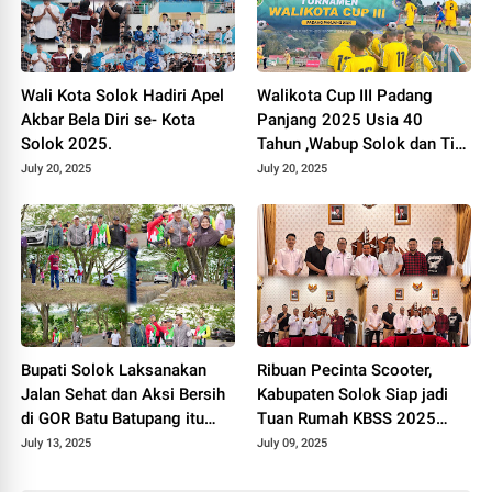
Wali Kota Solok Hadiri Apel
Walikota Cup III Padang
Akbar Bela Diri se- Kota
Panjang 2025 Usia 40
Solok 2025.
Tahun ,Wabup Solok dan Tim
Libas Pemko Payakumbuh
July 20, 2025
July 20, 2025
3-1.
Bupati Solok Laksanakan
Ribuan Pecinta Scooter,
Jalan Sehat dan Aksi Bersih
Kabupaten Solok Siap jadi
di GOR Batu Batupang itu
Tuan Rumah KBSS 2025
Koto Baru
Akan Ramaikan Alahan
July 13, 2025
July 09, 2025
Panjang.