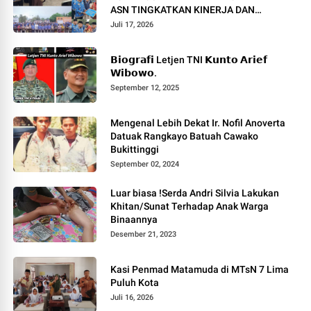
ASN TINGKATKAN KINERJA DAN
PELAYANAN MASYARAKAT.
Juli 17, 2026
𝗕𝗶𝗼𝗴𝗿𝗮𝗳𝗶 Letjen TNI 𝗞𝘂𝗻𝘁𝗼 𝗔𝗿𝗶𝗲𝗳
𝗪𝗶𝗯𝗼𝘄𝗼.
September 12, 2025
Mengenal Lebih Dekat Ir. Nofil Anoverta
Datuak Rangkayo Batuah Cawako
Bukittinggi
September 02, 2024
Luar biasa !Serda Andri Silvia Lakukan
Khitan/Sunat Terhadap Anak Warga
Binaannya
Desember 21, 2023
Kasi Penmad Matamuda di MTsN 7 Lima
Puluh Kota
Juli 16, 2026