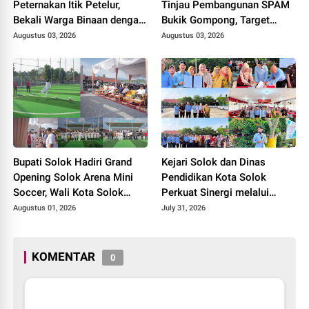
Peternakan Itik Petelur,
Tinjau Pembangunan SPAM
Bekali Warga Binaan dengan
Bukik Gompong, Target
Keterampilan Produktif.
Rampung Akhir Oktober
Augustus 03, 2026
Augustus 03, 2026
2026
Bupati Solok Hadiri Grand
Kejari Solok dan Dinas
Opening Solok Arena Mini
Pendidikan Kota Solok
Soccer, Wali Kota Solok
Perkuat Sinergi melalui
Resmikan Fasilitas Olahraga
Penandatanganan PKS dan
Augustus 01, 2026
July 31, 2026
Baru Tahun 2026
Launching Program Jaksa
Masuk Sekolah.
KOMENTAR
0