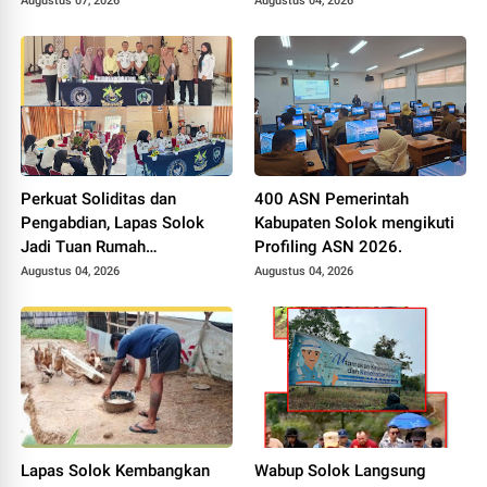
Augustus 07, 2026
Augustus 04, 2026
Alokasi Bantuan Irigasi Naik
dari 13 Menjadi 74 Unit.
Perkuat Soliditas dan
400 ASN Pemerintah
Pengabdian, Lapas Solok
Kabupaten Solok mengikuti
Jadi Tuan Rumah
Profiling ASN 2026.
Musyawarah Pembentukan
Augustus 04, 2026
Augustus 04, 2026
Pengurus P3I Tingkat
Daerah.
Lapas Solok Kembangkan
Wabup Solok Langsung