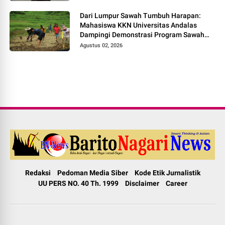
Dari Lumpur Sawah Tumbuh Harapan:
Mahasiswa KKN Universitas Andalas
Dampingi Demonstrasi Program Sawah
Pokok Murah di Jorong Bayua
Agustus 02, 2026
Redaksi
Pedoman Media Siber
Kode Etik Jurnalistik
UU PERS NO. 40 Th. 1999
Disclaimer
Career