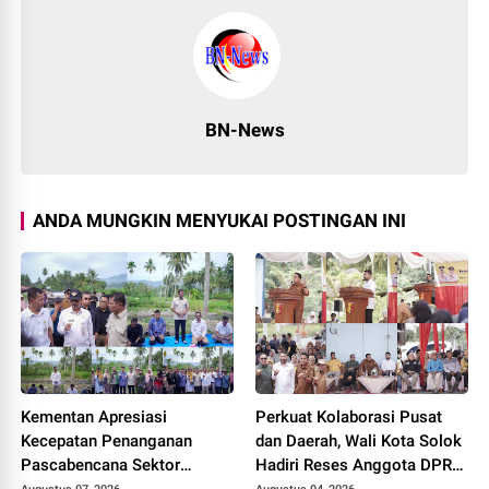
BN-News
ANDA MUNGKIN MENYUKAI POSTINGAN INI
Kementan Apresiasi
Perkuat Kolaborasi Pusat
Kecepatan Penanganan
dan Daerah, Wali Kota Solok
Pascabencana Sektor
Hadiri Reses Anggota DPR
Pertanian Kabupaten Solok,
RI H. Zigo Rolanda