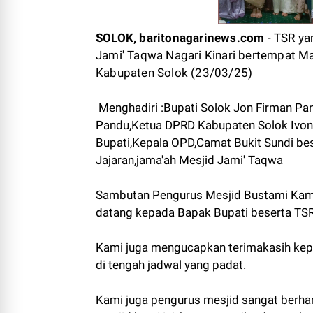
SOLOK, baritonagarinews.com
- TSR ya
Jami' Taqwa Nagari Kinari bertempat Mas
Kabupaten Solok (23/03/25)
Menghadiri :Bupati Solok Jon Firman Pa
Pandu,Ketua DPRD Kabupaten Solok Ivon
Bupati,Kepala OPD,Camat Bukit Sundi bes
Jajaran,jama'ah Mesjid Jami' Taqwa
Sambutan Pengurus Mesjid Bustami Kam
datang kepada Bapak Bupati beserta TSR 
Kami juga mengucapkan terimakasih kep
di tengah jadwal yang padat.
Kami juga pengurus mesjid sangat berh