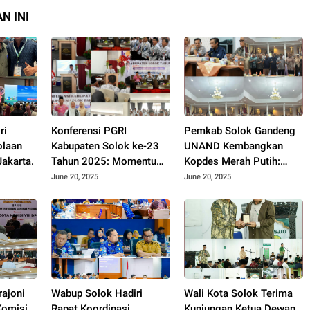
N INI
ri
Konferensi PGRI
Pemkab Solok Gandeng
olaan
Kabupaten Solok ke-23
UNAND Kembangkan
akarta.
Tahun 2025: Momentum
Kopdes Merah Putih:
Konsolidasi dan
Dorong Produksi Pupuk
June 20, 2025
June 20, 2025
Pemilihan Pengurus
Organik dan
Baru.
Kesejahteraan Petani
2025.
rajoni
Wabup Solok Hadiri
Wali Kota Solok Terima
Komisi
Rapat Koordinasi
Kunjungan Ketua Dewan