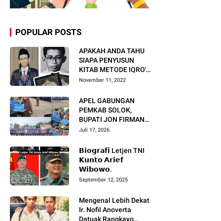
POPULAR POSTS
APAKAH ANDA TAHU
SIAPA PENYUSUN
KITAB METODE IQRO'?
INI BIOGRAFI KH. AS'AD
November 11, 2022
HUMAM
APEL GABUNGAN
PEMKAB SOLOK,
BUPATI JON FIRMAN
PANDU TEKANKAN ASN
Juli 17, 2026
TINGKATKAN KINERJA
DAN PELAYANAN
𝗕𝗶𝗼𝗴𝗿𝗮𝗳𝗶 Letjen TNI
MASYARAKAT.
𝗞𝘂𝗻𝘁𝗼 𝗔𝗿𝗶𝗲𝗳
𝗪𝗶𝗯𝗼𝘄𝗼.
September 12, 2025
Mengenal Lebih Dekat
Ir. Nofil Anoverta
Datuak Rangkayo