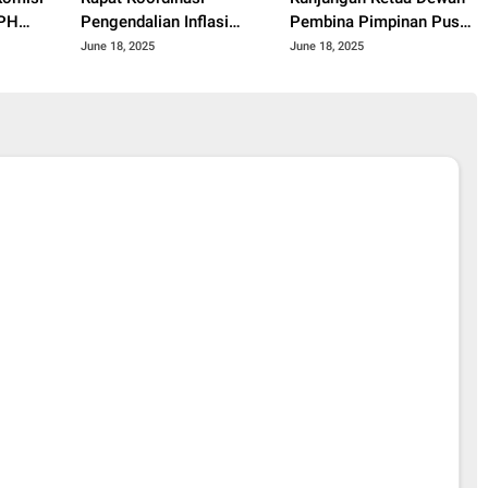
JPH
Pengendalian Inflasi
Pembina Pimpinan Pusat
Gelar
Daerah Tengah Provinsi
Muhammadiyah Tahun
June 18, 2025
June 18, 2025
nasi
Sumatera Barat Tahun
2025.
ota
2025