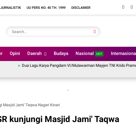
 JURNALISTIK
UU PERS NO. 40 TH. 1999
DISCLAIMER
er
Opini
Daerah
Budaya
Nasional
Internasion
HOT
Dua Lagu Karya Pangdam VI/Mulawarman Mayjen TNI Krido Pramono Jadi I
.
i Masjid Jami' Taqwa Nagari Kinari
SR kunjungi Masjid Jami' Taqwa