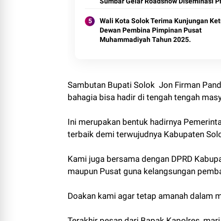
Sumbar Gelar Roadshow Diseminasi P
Halal di Kota Solok 2025.
Wali Kota Solok Terima Kunjungan Ke
Dewan Pembina Pimpinan Pusat
Muhammadiyah Tahun 2025.
Sambutan Bupati Solok Jon Firman Pand
bahagia bisa hadir di tengah tengah masy
Ini merupakan bentuk hadirnya Pemerint
terbaik demi terwujudnya Kabupaten Sol
Kami juga bersama dengan DPRD Kabupa
maupun Pusat guna kelangsungan pemban
Doakan kami agar tetap amanah dalam 
Terakhir pesan dari Bapak Kapolres, mari