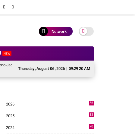
Network
al
NEW
kon Singing Competition HUT ke 81 RI
Perkuat Kolaborasi Pusat dan Daera
Thursday
,
August
06
,
2026
|
09:29 21 AM
56
2026
2
13
2025
49
70
2024
7