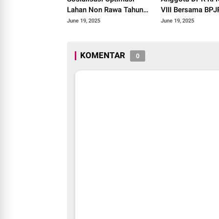
Lahan Non Rawa Tahun
VIII Bersama BP
2025
Kakanwil Sumbar 
June 19, 2025
June 19, 2025
Roadshow Disemi
Produk Halal di K
Solok 2025.
KOMENTAR
0