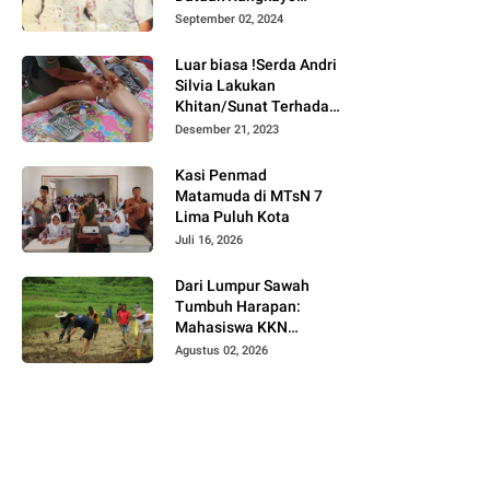
Batuah Cawako
September 02, 2024
Bukittinggi
Luar biasa !Serda Andri
Silvia Lakukan
Khitan/Sunat Terhadap
Anak Warga Binaannya
Desember 21, 2023
Kasi Penmad
Matamuda di MTsN 7
Lima Puluh Kota
Juli 16, 2026
Dari Lumpur Sawah
Tumbuh Harapan:
Mahasiswa KKN
Universitas Andalas
Agustus 02, 2026
Dampingi Demonstrasi
Program Sawah Pokok
Murah di Jorong Bayua