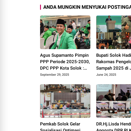
ANDA MUNGKIN MENYUKAI POSTINGA
Agus Supamanto Pimpin
Bupati Solok Hadi
PPP Periode 2025-2030,
Rakornas Pengel
DPC PPP Kota Solok :
Sampah 2025 di J
Awal Kebangkitan Partai
September 29, 2025
June 24, 2025
Kabah
Pemkab Solok Gelar
DR.Hj.Lisda Hend
Sosialisasi Optimasi
Anggota DPR RI 