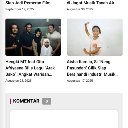
Siap Jadi Pemeran Film
di Jagat Musik Tanah Air
Bioskop “Sekawan Limo 2"
September 19, 2025
Augustus 30, 2025
Hengki MT feat Gita
Aisha Kamila, Si "Neng
Afriyasna Rilis Lagu “Arak
Pasundan" Cilik Siap
Bako”, Angkat Warisan
Bersinar di Industri Musik
Budaya Minangkabau
Tanah Air
Augustus 25, 2025
Augustus 17, 2025
KOMENTAR
0