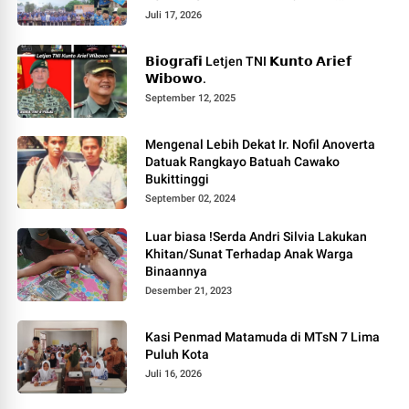
PELAYANAN MASYARAKAT.
Juli 17, 2026
𝗕𝗶𝗼𝗴𝗿𝗮𝗳𝗶 Letjen TNI 𝗞𝘂𝗻𝘁𝗼 𝗔𝗿𝗶𝗲𝗳
𝗪𝗶𝗯𝗼𝘄𝗼.
September 12, 2025
Mengenal Lebih Dekat Ir. Nofil Anoverta
Datuak Rangkayo Batuah Cawako
Bukittinggi
September 02, 2024
Luar biasa !Serda Andri Silvia Lakukan
Khitan/Sunat Terhadap Anak Warga
Binaannya
Desember 21, 2023
Kasi Penmad Matamuda di MTsN 7 Lima
Puluh Kota
Juli 16, 2026