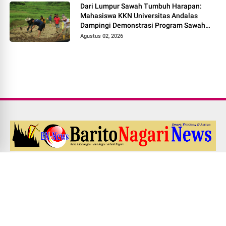
Dari Lumpur Sawah Tumbuh Harapan:
Mahasiswa KKN Universitas Andalas
Dampingi Demonstrasi Program Sawah
Pokok Murah di Jorong Bayua
Agustus 02, 2026
Redaksi
Pedoman Media Siber
Kode Etik Jurnalistik
UU PERS NO. 40 Th. 1999
Disclaimer
Career
EDITOR'S ADDRESS