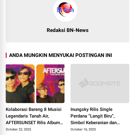
Redaksi BN-News
ANDA MUNGKIN MENYUKAI POSTINGAN INI
Kolaborasi Bareng 8 Musisi
Inungsky Rilis Single
Legendaris Tanah Air,
Perdana “Langit Biru”,
AFTERSUNSET Rilis Album
Simbol Keberanian dan
“Tentang Wanita”
Kejujuran Seorang Musisi
October 22, 2025
October 16, 2025