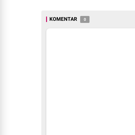
Roadshow Disemi
Produk Halal di K
Solok 2025.
KOMENTAR
0