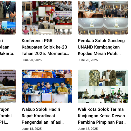
ri
Konferensi PGRI
Pemkab Solok Gandeng
olaan
Kabupaten Solok ke-23
UNAND Kembangkan
akarta.
Tahun 2025: Momentum
Kopdes Merah Putih:
Konsolidasi dan
Dorong Produksi Pupuk
June 20, 2025
June 20, 2025
Pemilihan Pengurus
Organik dan
Baru.
Kesejahteraan Petani
2025.
rajoni
Wabup Solok Hadiri
Wali Kota Solok Terima
Komisi
Rapat Koordinasi
Kunjungan Ketua Dewan
JPH
Pengendalian Inflasi
Pembina Pimpinan Pusat
Gelar
Daerah Tengah Provinsi
Muhammadiyah Tahun
June 18, 2025
June 18, 2025