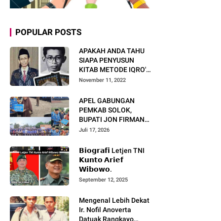
POPULAR POSTS
APAKAH ANDA TAHU
SIAPA PENYUSUN
KITAB METODE IQRO'?
INI BIOGRAFI KH. AS'AD
November 11, 2022
HUMAM
APEL GABUNGAN
PEMKAB SOLOK,
BUPATI JON FIRMAN
PANDU TEKANKAN ASN
Juli 17, 2026
TINGKATKAN KINERJA
DAN PELAYANAN
𝗕𝗶𝗼𝗴𝗿𝗮𝗳𝗶 Letjen TNI
MASYARAKAT.
𝗞𝘂𝗻𝘁𝗼 𝗔𝗿𝗶𝗲𝗳
𝗪𝗶𝗯𝗼𝘄𝗼.
September 12, 2025
Mengenal Lebih Dekat
Ir. Nofil Anoverta
Datuak Rangkayo