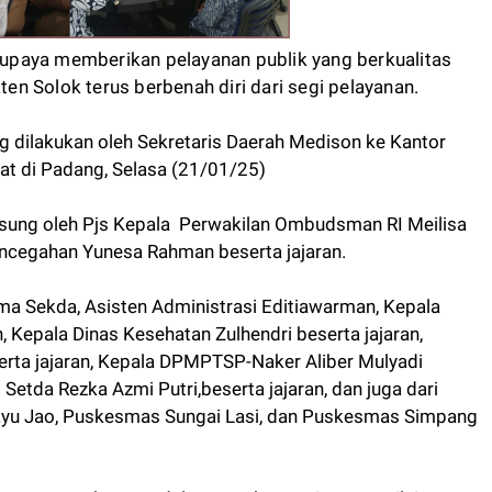
upaya memberikan pelayanan publik yang berkualitas
n Solok terus berbenah diri dari segi pelayanan.
ang dilakukan oleh Sekretaris Daerah Medison ke Kantor
t di Padang, Selasa (21/01/25)
gsung oleh Pjs Kepala Perwakilan Ombudsman RI Meilisa
encegahan Yunesa Rahman beserta jajaran.
ma Sekda, Asisten Administrasi Editiawarman, Kepala
, Kepala Dinas Kesehatan Zulhendri beserta jajaran,
erta jajaran, Kepala DPMPTSP-Naker Aliber Mulyadi
 Setda Rezka Azmi Putri,beserta jajaran, dan juga dari
u Jao, Puskesmas Sungai Lasi, dan Puskesmas Simpang