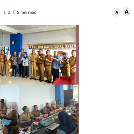
A
0
2 min read
A