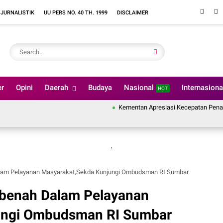
 JURNALISTIK
UU PERS NO. 40 TH. 1999
DISCLAIMER
er
Opini
Daerah
Budaya
Nasional
Internasion
HOT
Kementan Apresiasi Kecepatan Penanganan Pas
.
lam Pelayanan Masyarakat,Sekda Kunjungi Ombudsman RI Sumbar
rbenah Dalam Pelayanan
ungi Ombudsman RI Sumbar