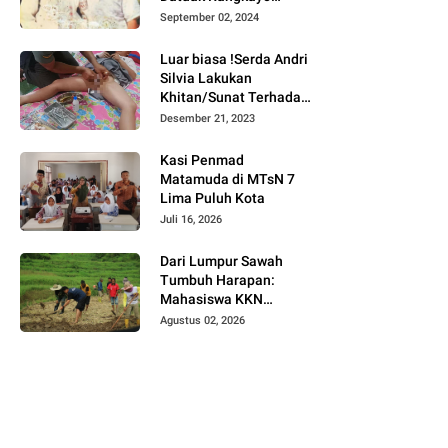
Batuah Cawako
September 02, 2024
Bukittinggi
Luar biasa !Serda Andri
Silvia Lakukan
Khitan/Sunat Terhadap
Anak Warga Binaannya
Desember 21, 2023
Kasi Penmad
Matamuda di MTsN 7
Lima Puluh Kota
Juli 16, 2026
Dari Lumpur Sawah
Tumbuh Harapan:
Mahasiswa KKN
Universitas Andalas
Agustus 02, 2026
Dampingi Demonstrasi
Program Sawah Pokok
Murah di Jorong Bayua