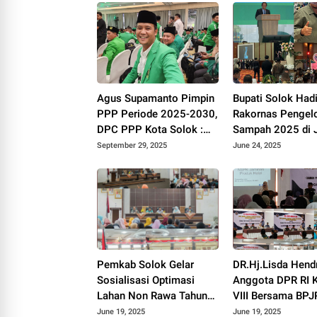
Agus Supamanto Pimpin
Bupati Solok Hadi
PPP Periode 2025-2030,
Rakornas Pengel
DPC PPP Kota Solok :
Sampah 2025 di J
Awal Kebangkitan Partai
September 29, 2025
June 24, 2025
Kabah
Pemkab Solok Gelar
DR.Hj.Lisda Hend
Sosialisasi Optimasi
Anggota DPR RI 
Lahan Non Rawa Tahun
VIII Bersama BP
2025
Kakanwil Sumbar 
June 19, 2025
June 19, 2025