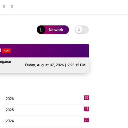
Network
al
NEW
cabencana Sektor Pertanian Kabupaten Solok, Alokasi Bantuan Irigasi Naik da
Friday
,
August
07
,
2026
|
2:25 13 PM
56
2026
3
13
2025
49
70
2024
7