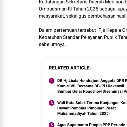
Kedatangan Sekretaris Daerah Medison b
Ombudsman RI Tahun 2025 sebagai upaya
masyarakat, sekaligus pembahasan hasil 
Dalam pertemuan tersebut Pjs Kepala O
Kepatuhan Standar Pelayanan Publik Tahu
sebelumnya.
RELATED ARTICLE
DR.Hj.Lisda Hendrajoni Anggota DPR RI
Komisi VIII Bersama BPJPH Kakanwil
Sumbar Gelar Roadshow Diseminasi P
Halal di Kota Solok 2025.
Wali Kota Solok Terima Kunjungan Ke
Dewan Pembina Pimpinan Pusat
Muhammadiyah Tahun 2025.
Agus Supamanto Pimpin PPP Periode