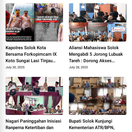
Kapolres Solok Kota
Aliansi Mahasiswa Solok
Bersama Forkopimcam IX
Mengabdi 5 Jorong Lubuak
Koto Sungai Lasi Tinjau
Tareh : Dorong Akses
Pembangunan Jalan Menuju
Kesehatan, Pendidikan, dan
July 30, 2025
July 28, 2025
Nagari Pianggu 2025.
Infrastruktur 2025.
Nagari Paninggahan Inisiasi
Bupati Solok Kunjungi
Ranperna Ketertiban dan
Kementerian ATR/BPN,