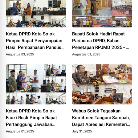
Ketua DPRD Kota Solok
Bupati Solok Hadiri Rapat
Pimpin Rapat Penyampaian
Paripurna DPRD, Bahas
Hasil Pembahasan Pansus
Penetapan RPJMD 2025–
RPJMD Tahun 2025-2029.
2029
Augustus 03, 2025
Augustus 01, 2025
Ketua DPRD Kota Solok
Wabup Solok Tegaskan
Fauzi Rusli Pimpin Rapat
Komitmen Tangani Sampah,
Pertanggung Jawaban
Dapat Apresiasi Kementerian
Pelaksanaan APBD Kota
Lingkungan Hidup.
Augustus 01, 2025
July 31, 2025
Solok Tahun 2024.