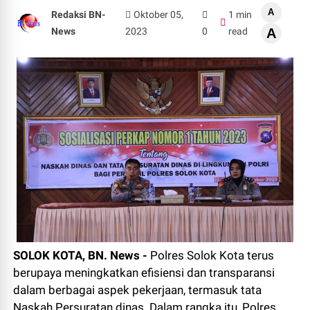
A
Redaksi BN-
Oktober 05,
1 min
News
2023
0
read
A
SOLOK KOTA, BN. News -
Polres Solok Kota terus
berupaya meningkatkan efisiensi dan transparansi
dalam berbagai aspek pekerjaan, termasuk tata
Naskah Persuratan dinas. Dalam rangka itu, Polres