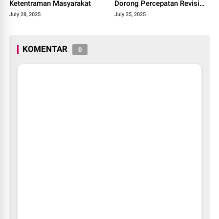
Ketentraman Masyarakat
Dorong Percepatan Revisi
Perda RTRW Kabupaten
July 28, 2025
July 25, 2025
Solok 2025.
KOMENTAR
0