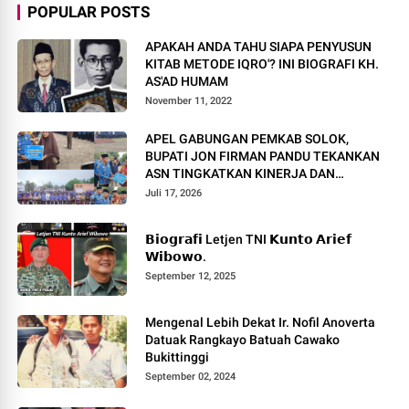
POPULAR POSTS
APAKAH ANDA TAHU SIAPA PENYUSUN
KITAB METODE IQRO'? INI BIOGRAFI KH.
AS'AD HUMAM
November 11, 2022
APEL GABUNGAN PEMKAB SOLOK,
BUPATI JON FIRMAN PANDU TEKANKAN
ASN TINGKATKAN KINERJA DAN
PELAYANAN MASYARAKAT.
Juli 17, 2026
𝗕𝗶𝗼𝗴𝗿𝗮𝗳𝗶 Letjen TNI 𝗞𝘂𝗻𝘁𝗼 𝗔𝗿𝗶𝗲𝗳
𝗪𝗶𝗯𝗼𝘄𝗼.
September 12, 2025
Mengenal Lebih Dekat Ir. Nofil Anoverta
Datuak Rangkayo Batuah Cawako
Bukittinggi
September 02, 2024