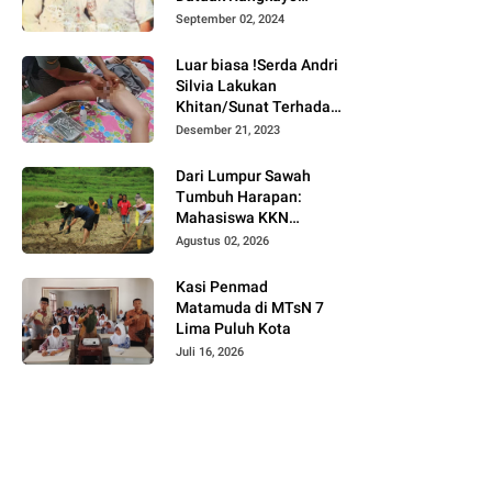
Batuah Cawako
September 02, 2024
Bukittinggi
Luar biasa !Serda Andri
Silvia Lakukan
Khitan/Sunat Terhadap
Anak Warga Binaannya
Desember 21, 2023
Dari Lumpur Sawah
Tumbuh Harapan:
Mahasiswa KKN
Universitas Andalas
Agustus 02, 2026
Dampingi Demonstrasi
Program Sawah Pokok
Kasi Penmad
Murah di Jorong Bayua
Matamuda di MTsN 7
Lima Puluh Kota
Juli 16, 2026