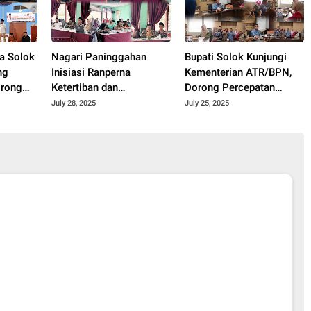
a Solok
Nagari Paninggahan
Bupati Solok Kunjungi
ng
Inisiasi Ranperna
Kementerian ATR/BPN,
orong
Ketertiban dan
Dorong Percepatan
,
Ketentraman Masyarakat
Revisi Perda RTRW
July 28, 2025
July 25, 2025
Kabupaten Solok 2025.
5.