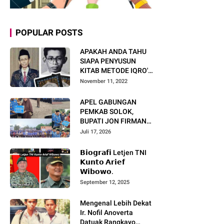
POPULAR POSTS
APAKAH ANDA TAHU
SIAPA PENYUSUN
KITAB METODE IQRO'?
INI BIOGRAFI KH. AS'AD
November 11, 2022
HUMAM
APEL GABUNGAN
PEMKAB SOLOK,
BUPATI JON FIRMAN
PANDU TEKANKAN ASN
Juli 17, 2026
TINGKATKAN KINERJA
DAN PELAYANAN
𝗕𝗶𝗼𝗴𝗿𝗮𝗳𝗶 Letjen TNI
MASYARAKAT.
𝗞𝘂𝗻𝘁𝗼 𝗔𝗿𝗶𝗲𝗳
𝗪𝗶𝗯𝗼𝘄𝗼.
September 12, 2025
Mengenal Lebih Dekat
Ir. Nofil Anoverta
Datuak Rangkayo