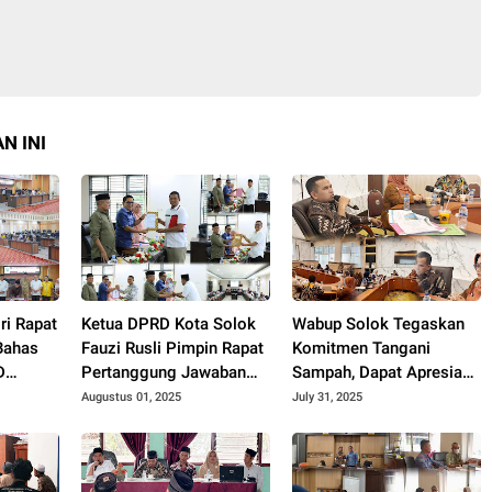
N INI
ri Rapat
Ketua DPRD Kota Solok
Wabup Solok Tegaskan
Bahas
Fauzi Rusli Pimpin Rapat
Komitmen Tangani
D
Pertanggung Jawaban
Sampah, Dapat Apresiasi
Pelaksanaan APBD Kota
Kementerian Lingkungan
Augustus 01, 2025
July 31, 2025
Solok Tahun 2024.
Hidup.