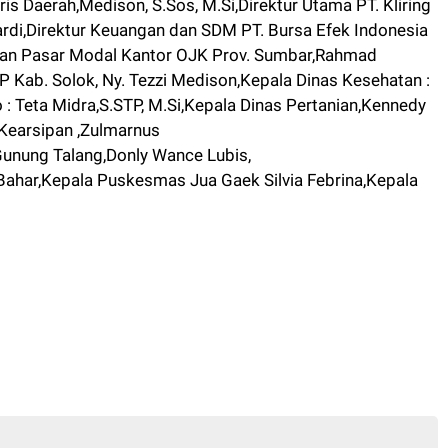
ris Daerah,Medison, S.Sos, M.Si,Direktur Utama PT. Kliring
ardi,Direktur Keuangan dan SDM PT. Bursa Efek Indonesia
an Pasar Modal Kantor OJK Prov. Sumbar,Rahmad
 Kab. Solok, Ny. Tezzi Medison,Kepala Dinas Kesehatan :
: Teta Midra,S.STP, M.Si,Kepala Dinas Pertanian,Kennedy
Kearsipan ,Zulmarnus
unung Talang,Donly Wance Lubis,
ahar,Kepala Puskesmas Jua Gaek Silvia Febrina,Kepala