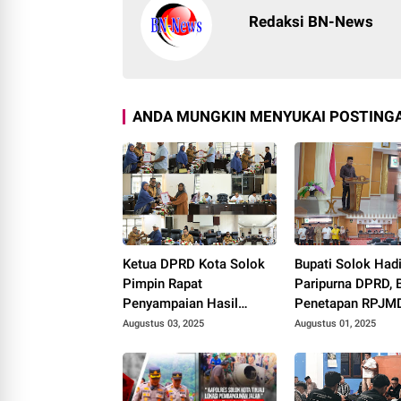
Redaksi BN-News
ANDA MUNGKIN MENYUKAI POSTINGA
Ketua DPRD Kota Solok
Bupati Solok Hadi
Pimpin Rapat
Paripurna DPRD, 
Penyampaian Hasil
Penetapan RPJM
Pembahasan Pansus
2025–2029
Augustus 03, 2025
Augustus 01, 2025
RPJMD Tahun 2025-
2029.