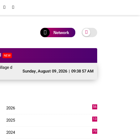
Network
al
NEW
74 Nagari Kabupaten Solok, Siapkan Generasi Digital Menuju Indonesia Emas 2
Sunday
,
August
09
,
2026
|
09:38 58 AM
56
2026
4
13
2025
49
70
2024
7