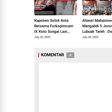
Kapolres Solok Kota
Aliansi Mahasisw
Bersama Forkopimcam
Mengabdi 5 Joro
IX Koto Sungai Lasi
Lubuak Tareh : D
Tinjau Pembangunan
Akses Kesehatan
July 30, 2025
July 28, 2025
Jalan Menuju Nagari
Pendidikan, dan
Pianggu 2025.
Infrastruktur 202
KOMENTAR
0