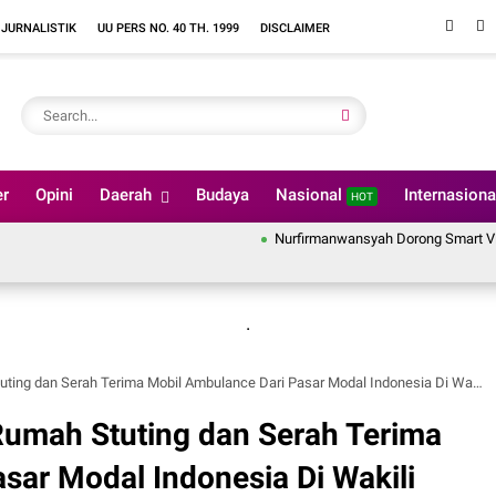
 JURNALISTIK
UU PERS NO. 40 TH. 1999
DISCLAIMER
er
Opini
Daerah
Budaya
Nasional
Internasion
HOT
Nurfirmanwansyah Dorong Smart Village di 
.
n Serah Terima Mobil Ambulance Dari Pasar Modal Indonesia Di Wakili Sekda Kabupaten Solok
Rumah Stuting dan Serah Terima
sar Modal Indonesia Di Wakili