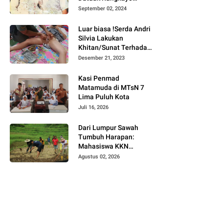
Batuah Cawako
September 02, 2024
Bukittinggi
Luar biasa !Serda Andri
Silvia Lakukan
Khitan/Sunat Terhadap
Anak Warga Binaannya
Desember 21, 2023
Kasi Penmad
Matamuda di MTsN 7
Lima Puluh Kota
Juli 16, 2026
Dari Lumpur Sawah
Tumbuh Harapan:
Mahasiswa KKN
Universitas Andalas
Agustus 02, 2026
Dampingi Demonstrasi
Program Sawah Pokok
Murah di Jorong Bayua