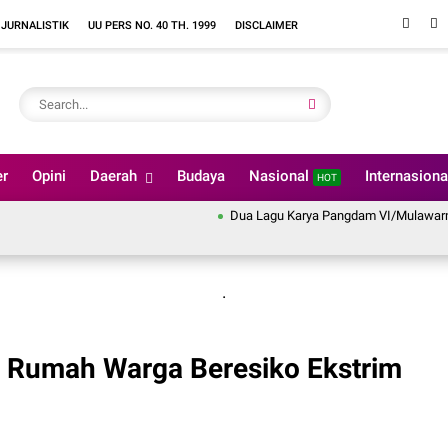
 JURNALISTIK
UU PERS NO. 40 TH. 1999
DISCLAIMER
er
Opini
Daerah
Budaya
Nasional
Internasion
HOT
Dua Lagu Karya Pangdam VI/Mulawarman May
.
i Rumah Warga Beresiko Ekstrim