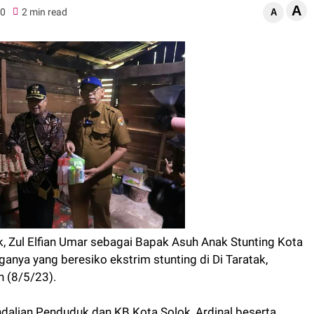
A
0
2 min read
A
k, Zul Elfian Umar sebagai Bapak Asuh Anak Stunting Kota
anya yang beresiko ekstrim stunting di Di Taratak,
n (8/5/23).
dalian Penduduk dan KB Kota Solok, Ardinal beserta