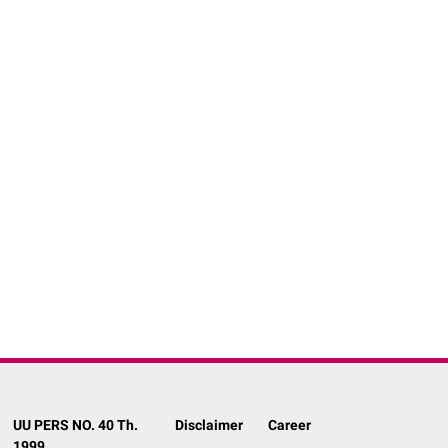
UU PERS NO. 40 Th.
Disclaimer
Career
1999