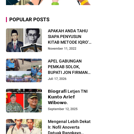
POPULAR POSTS
APAKAH ANDA TAHU
SIAPA PENYUSUN
KITAB METODE IQRO'?
INI BIOGRAFI KH. AS'AD
November 11, 2022
HUMAM
APEL GABUNGAN
PEMKAB SOLOK,
BUPATI JON FIRMAN
PANDU TEKANKAN ASN
Juli 17, 2026
TINGKATKAN KINERJA
DAN PELAYANAN
𝗕𝗶𝗼𝗴𝗿𝗮𝗳𝗶 Letjen TNI
MASYARAKAT.
𝗞𝘂𝗻𝘁𝗼 𝗔𝗿𝗶𝗲𝗳
𝗪𝗶𝗯𝗼𝘄𝗼.
September 12, 2025
Mengenal Lebih Dekat
Ir. Nofil Anoverta
Datuak Rangkayo