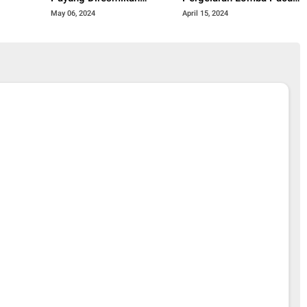
Dengan Meriah
Kuda Lebaran Cup 2024
May 06, 2024
April 15, 2024
Kota Payakumbuh