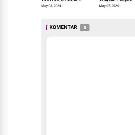
Binsiap Apwil dan
May 08, 2024
May 07, 2024
Puanter TA 2024
KOMENTAR
0