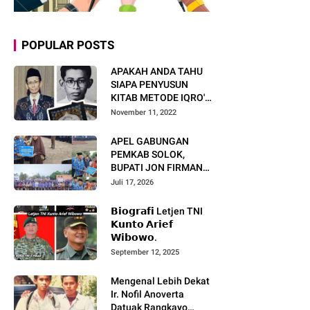
POPULAR POSTS
APAKAH ANDA TAHU
SIAPA PENYUSUN
KITAB METODE IQRO'?
INI BIOGRAFI KH. AS'AD
November 11, 2022
HUMAM
APEL GABUNGAN
PEMKAB SOLOK,
BUPATI JON FIRMAN
PANDU TEKANKAN ASN
Juli 17, 2026
TINGKATKAN KINERJA
DAN PELAYANAN
𝗕𝗶𝗼𝗴𝗿𝗮𝗳𝗶 Letjen TNI
MASYARAKAT.
𝗞𝘂𝗻𝘁𝗼 𝗔𝗿𝗶𝗲𝗳
𝗪𝗶𝗯𝗼𝘄𝗼.
September 12, 2025
Mengenal Lebih Dekat
Ir. Nofil Anoverta
Datuak Rangkayo