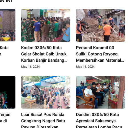
N INI
Kota
Kodim 0306/50 Kota
Personil Koramil 03
n
Gelar Sholat Gaib Untuk
Suliki Gotong Royong
Korban Banjir Bandang
Membersihkan Material
PORA RI
Sumbar
Longsor Yang Menimpa
May 16, 2024
May 16, 2024
Rumah Warga
Terjun
Luar Biasa! Pos Ronda
Dandim 0306/50 Kota
a di
Congkong Nagari Batu
Apresiasi Suksesnya
Payung Diresmikan
Pergelaran Lomba Pacu