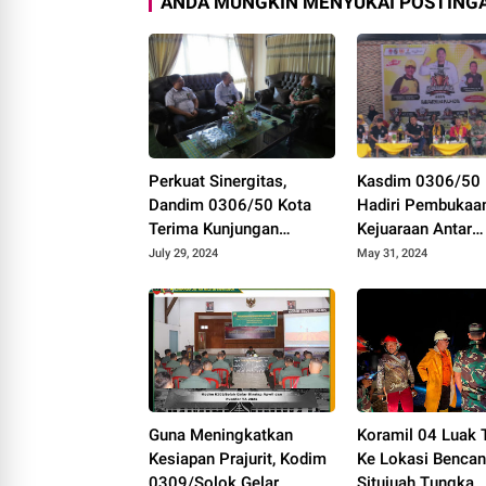
ANDA MUNGKIN MENYUKAI POSTINGA
Perkuat Sinergitas,
Kasdim 0306/50 
Dandim 0306/50 Kota
Hadiri Pembukaa
Terima Kunjungan
Kejuaraan Antar
Silaturrahmi Ketua
Kampung KEMEN
July 29, 2024
May 31, 2024
Pengadilan Negeri
Tahun 2024
Tanjung Pati
Guna Meningkatkan
Koramil 04 Luak 
Kesiapan Prajurit, Kodim
Ke Lokasi Bencan
0309/Solok Gelar
Situjuah Tungka