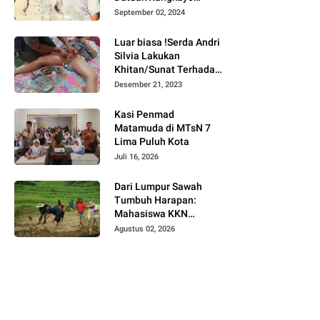
Batuah Cawako
September 02, 2024
Bukittinggi
Luar biasa !Serda Andri
Silvia Lakukan
Khitan/Sunat Terhadap
Anak Warga Binaannya
Desember 21, 2023
Kasi Penmad
Matamuda di MTsN 7
Lima Puluh Kota
Juli 16, 2026
Dari Lumpur Sawah
Tumbuh Harapan:
Mahasiswa KKN
Universitas Andalas
Agustus 02, 2026
Dampingi Demonstrasi
Program Sawah Pokok
Murah di Jorong Bayua