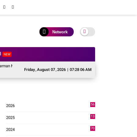
Network
al
NEW
en TNI Krido Pramono Jadi Ikon Singing Competition HUT ke 81 RI
Perkua
Friday
,
August
07
,
2026
|
07:28 07 AM
56
2026
2
13
2025
49
70
2024
7