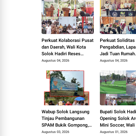
Perkuat Kolaborasi Pusat
Perkuat Soliditas
dan Daerah, Wali Kota
Pengabdian, Lapa
Solok Hadiri Reses
Jadi Tuan Rumah
Anggota DPR RI H. Zigo
Musyawarah
Augustus 04, 2026
Augustus 04, 2026
Rolanda
Pembentukan Pe
P3I Tingkat Daer
Wabup Solok Langsung
Bupati Solok Hadi
Tinjau Pembangunan
Opening Solok Ar
SPAM Bukik Gompong,
Mini Soccer, Wali
Target Rampung Akhir
Solok Resmikan F
Augustus 03, 2026
Augustus 01, 2026