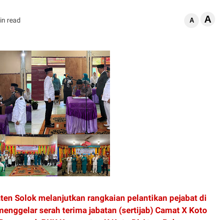
A
in read
A
n Solok melanjutkan rangkaian pelantikan pejabat di
nggelar serah terima jabatan (sertijab) Camat X Koto