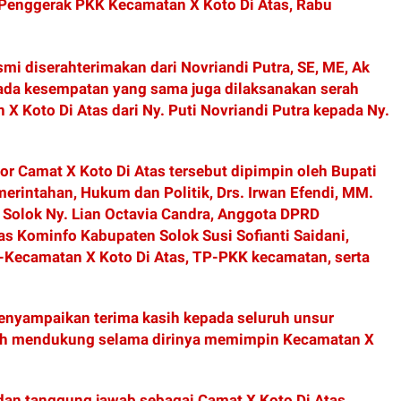
m Penggerak PKK Kecamatan X Koto Di Atas, Rabu
mi diserahterimakan dari Novriandi Putra, SE, ME, Ak
Pada kesempatan yang sama juga dilaksanakan serah
X Koto Di Atas dari Ny. Puti Novriandi Putra kepada Ny.
or Camat X Koto Di Atas tersebut dipimpin oleh Bupati
merintahan, Hukum dan Politik, Drs. Irwan Efendi, MM.
 Solok Ny. Lian Octavia Candra, Anggota DPRD
s Kominfo Kabupaten Solok Susi Sofianti Saidani,
e-Kecamatan X Koto Di Atas, TP-PKK kecamatan, serta
enyampaikan terima kasih kepada seluruh unsur
lah mendukung selama dirinya memimpin Kecamatan X
dan tanggung jawab sebagai Camat X Koto Di Atas