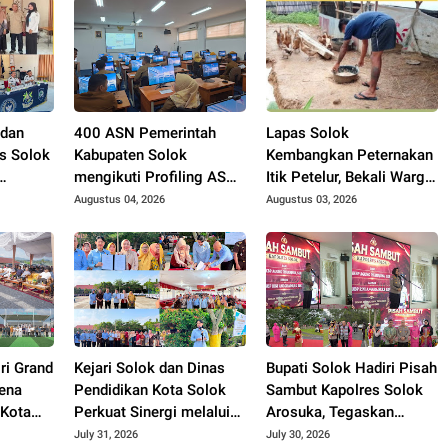
 dan
400 ASN Pemerintah
Lapas Solok
s Solok
Kabupaten Solok
Kembangkan Peternakan
mengikuti Profiling ASN
Itik Petelur, Bekali Warga
2026.
Binaan dengan
Augustus 04, 2026
Augustus 03, 2026
ngurus
Keterampilan Produktif.
ah.
ri Grand
Kejari Solok dan Dinas
Bupati Solok Hadiri Pisah
ena
Pendidikan Kota Solok
Sambut Kapolres Solok
 Kota
Perkuat Sinergi melalui
Arosuka, Tegaskan
asilitas
Penandatanganan PKS
Komitmen Perkuat
July 31, 2026
July 30, 2026