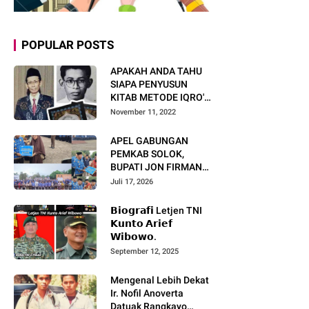
POPULAR POSTS
APAKAH ANDA TAHU
SIAPA PENYUSUN
KITAB METODE IQRO'?
INI BIOGRAFI KH. AS'AD
November 11, 2022
HUMAM
APEL GABUNGAN
PEMKAB SOLOK,
BUPATI JON FIRMAN
PANDU TEKANKAN ASN
Juli 17, 2026
TINGKATKAN KINERJA
DAN PELAYANAN
𝗕𝗶𝗼𝗴𝗿𝗮𝗳𝗶 Letjen TNI
MASYARAKAT.
𝗞𝘂𝗻𝘁𝗼 𝗔𝗿𝗶𝗲𝗳
𝗪𝗶𝗯𝗼𝘄𝗼.
September 12, 2025
Mengenal Lebih Dekat
Ir. Nofil Anoverta
Datuak Rangkayo