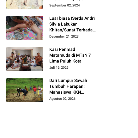
Batuah Cawako
September 02, 2024
Bukittinggi
Luar biasa !Serda Andri
Silvia Lakukan
Khitan/Sunat Terhadap
Anak Warga Binaannya
Desember 21, 2023
Kasi Penmad
Matamuda di MTsN 7
Lima Puluh Kota
Juli 16, 2026
Dari Lumpur Sawah
Tumbuh Harapan:
Mahasiswa KKN
Universitas Andalas
Agustus 02, 2026
Dampingi Demonstrasi
Program Sawah Pokok
Murah di Jorong Bayua