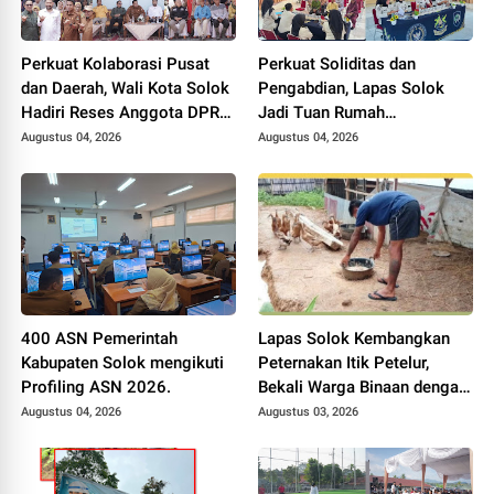
Perkuat Kolaborasi Pusat
Perkuat Soliditas dan
dan Daerah, Wali Kota Solok
Pengabdian, Lapas Solok
Hadiri Reses Anggota DPR
Jadi Tuan Rumah
RI H. Zigo Rolanda
Musyawarah Pembentukan
Augustus 04, 2026
Augustus 04, 2026
Pengurus P3I Tingkat
Daerah.
400 ASN Pemerintah
Lapas Solok Kembangkan
Kabupaten Solok mengikuti
Peternakan Itik Petelur,
Profiling ASN 2026.
Bekali Warga Binaan dengan
Keterampilan Produktif.
Augustus 04, 2026
Augustus 03, 2026