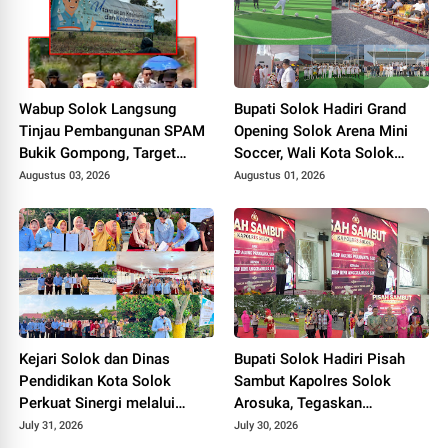
Wabup Solok Langsung
Bupati Solok Hadiri Grand
Tinjau Pembangunan SPAM
Opening Solok Arena Mini
Bukik Gompong, Target
Soccer, Wali Kota Solok
Rampung Akhir Oktober
Resmikan Fasilitas Olahraga
Augustus 03, 2026
Augustus 01, 2026
2026
Baru Tahun 2026
Kejari Solok dan Dinas
Bupati Solok Hadiri Pisah
Pendidikan Kota Solok
Sambut Kapolres Solok
Perkuat Sinergi melalui
Arosuka, Tegaskan
Penandatanganan PKS dan
Komitmen Perkuat Sinergi
July 31, 2026
July 30, 2026
Launching Program Jaksa
Jaga Kamtibmas.