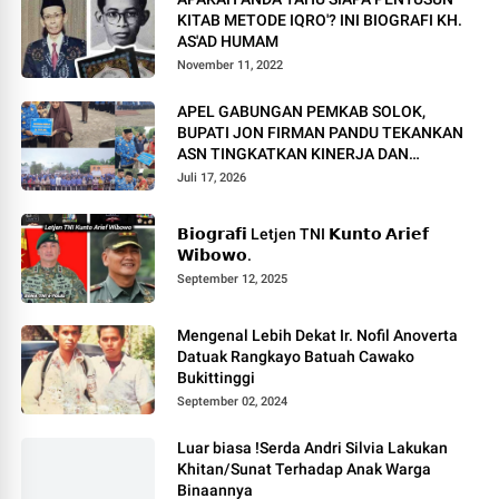
KITAB METODE IQRO'? INI BIOGRAFI KH.
AS'AD HUMAM
November 11, 2022
APEL GABUNGAN PEMKAB SOLOK,
BUPATI JON FIRMAN PANDU TEKANKAN
ASN TINGKATKAN KINERJA DAN
PELAYANAN MASYARAKAT.
Juli 17, 2026
𝗕𝗶𝗼𝗴𝗿𝗮𝗳𝗶 Letjen TNI 𝗞𝘂𝗻𝘁𝗼 𝗔𝗿𝗶𝗲𝗳
𝗪𝗶𝗯𝗼𝘄𝗼.
September 12, 2025
Mengenal Lebih Dekat Ir. Nofil Anoverta
Datuak Rangkayo Batuah Cawako
Bukittinggi
September 02, 2024
Luar biasa !Serda Andri Silvia Lakukan
Khitan/Sunat Terhadap Anak Warga
Binaannya