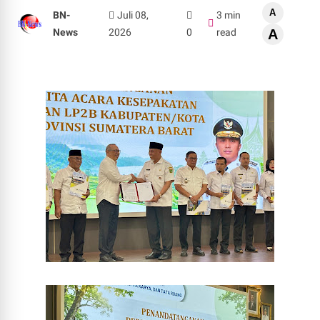
A
BN-
Juli 08,
3 min
News
2026
0
read
A