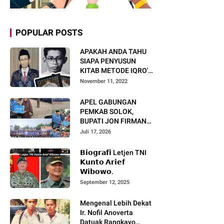
POPULAR POSTS
APAKAH ANDA TAHU
SIAPA PENYUSUN
KITAB METODE IQRO'?
INI BIOGRAFI KH. AS'AD
November 11, 2022
HUMAM
APEL GABUNGAN
PEMKAB SOLOK,
BUPATI JON FIRMAN
PANDU TEKANKAN ASN
Juli 17, 2026
TINGKATKAN KINERJA
DAN PELAYANAN
𝗕𝗶𝗼𝗴𝗿𝗮𝗳𝗶 Letjen TNI
MASYARAKAT.
𝗞𝘂𝗻𝘁𝗼 𝗔𝗿𝗶𝗲𝗳
𝗪𝗶𝗯𝗼𝘄𝗼.
September 12, 2025
Mengenal Lebih Dekat
Ir. Nofil Anoverta
Datuak Rangkayo