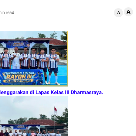
A
min read
A
lenggarakan di Lapas Kelas III Dharmasraya.