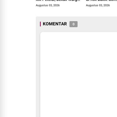
Binaan dengan
Target Rampung 
Augustus 03, 2026
Augustus 03, 2026
Keterampilan Produktif.
Oktober 2026
KOMENTAR
0