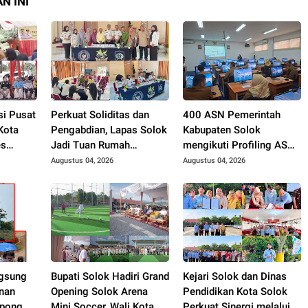
N INI
si Pusat
Perkuat Soliditas dan
400 ASN Pemerintah
Kota
Pengabdian, Lapas Solok
Kabupaten Solok
es
Jadi Tuan Rumah
mengikuti Profiling ASN
. Zigo
Musyawarah
2026.
Augustus 04, 2026
Augustus 04, 2026
Pembentukan Pengurus
P3I Tingkat Daerah.
gsung
Bupati Solok Hadiri Grand
Kejari Solok dan Dinas
nan
Opening Solok Arena
Pendidikan Kota Solok
pong,
Mini Soccer, Wali Kota
Perkuat Sinergi melalui