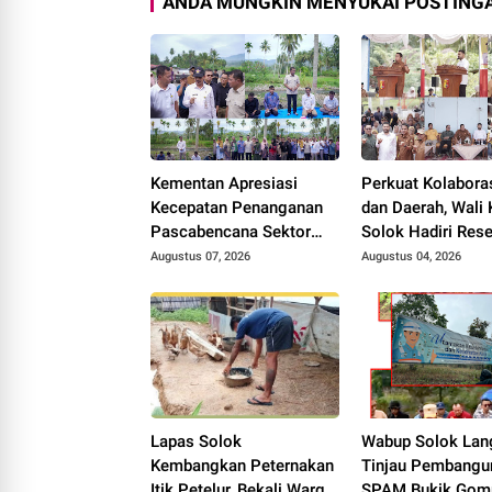
ANDA MUNGKIN MENYUKAI POSTINGA
Kementan Apresiasi
Perkuat Kolabora
Kecepatan Penanganan
dan Daerah, Wali 
Pascabencana Sektor
Solok Hadiri Res
Pertanian Kabupaten
Anggota DPR RI H
Augustus 07, 2026
Augustus 04, 2026
Solok, Alokasi Bantuan
Rolanda
Irigasi Naik dari 13
Menjadi 74 Unit.
Lapas Solok
Wabup Solok Lan
Kembangkan Peternakan
Tinjau Pembangu
Itik Petelur, Bekali Warga
SPAM Bukik Gom