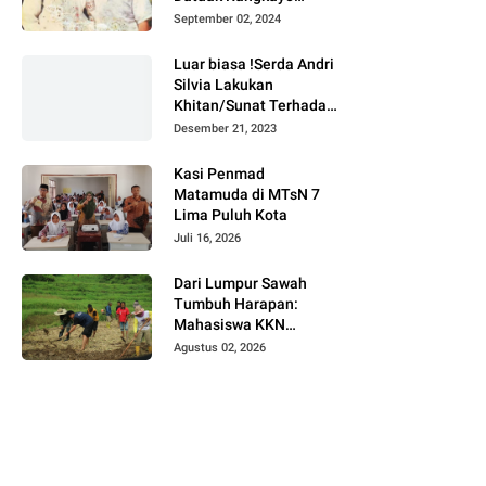
Batuah Cawako
September 02, 2024
Bukittinggi
Luar biasa !Serda Andri
Silvia Lakukan
Khitan/Sunat Terhadap
Anak Warga Binaannya
Desember 21, 2023
Kasi Penmad
Matamuda di MTsN 7
Lima Puluh Kota
Juli 16, 2026
Dari Lumpur Sawah
Tumbuh Harapan:
Mahasiswa KKN
Universitas Andalas
Agustus 02, 2026
Dampingi Demonstrasi
Program Sawah Pokok
Murah di Jorong Bayua