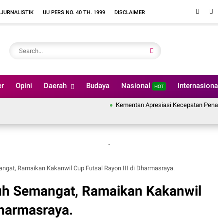
 JURNALISTIK
UU PERS NO. 40 TH. 1999
DISCLAIMER
er
Opini
Daerah
Budaya
Nasional
Internasion
HOT
Kementan Apresiasi Kecepatan Penanganan Pa
.
ngat, Ramaikan Kakanwil Cup Futsal Rayon III di Dharmasraya.
uh Semangat, Ramaikan Kakanwil
Dharmasraya.