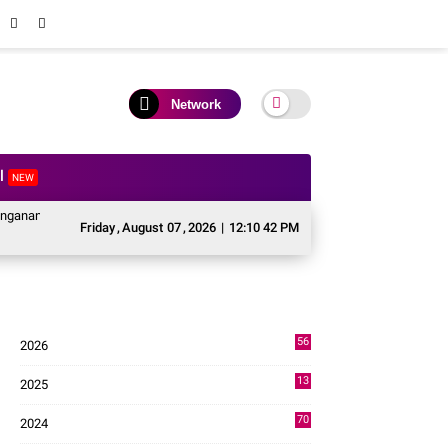
Network
al
NEW
scabencana Sektor Pertanian Kabupaten Solok, Alokasi Bantuan Irigasi Naik d
Friday
,
August
07
,
2026
|
12:10 43 PM
56
2026
3
13
2025
49
70
2024
7