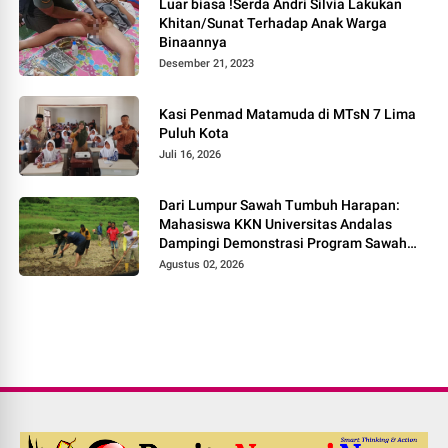
Luar biasa !Serda Andri Silvia Lakukan
Khitan/Sunat Terhadap Anak Warga
Binaannya
Desember 21, 2023
Kasi Penmad Matamuda di MTsN 7 Lima
Puluh Kota
Juli 16, 2026
Dari Lumpur Sawah Tumbuh Harapan:
Mahasiswa KKN Universitas Andalas
Dampingi Demonstrasi Program Sawah
Pokok Murah di Jorong Bayua
Agustus 02, 2026