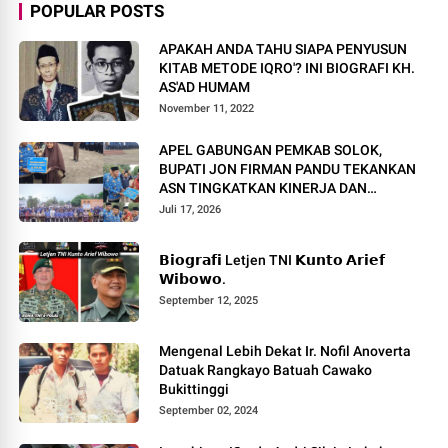
POPULAR POSTS
APAKAH ANDA TAHU SIAPA PENYUSUN
KITAB METODE IQRO'? INI BIOGRAFI KH.
AS'AD HUMAM
November 11, 2022
APEL GABUNGAN PEMKAB SOLOK,
BUPATI JON FIRMAN PANDU TEKANKAN
ASN TINGKATKAN KINERJA DAN
PELAYANAN MASYARAKAT.
Juli 17, 2026
𝗕𝗶𝗼𝗴𝗿𝗮𝗳𝗶 Letjen TNI 𝗞𝘂𝗻𝘁𝗼 𝗔𝗿𝗶𝗲𝗳
𝗪𝗶𝗯𝗼𝘄𝗼.
September 12, 2025
Mengenal Lebih Dekat Ir. Nofil Anoverta
Datuak Rangkayo Batuah Cawako
Bukittinggi
September 02, 2024