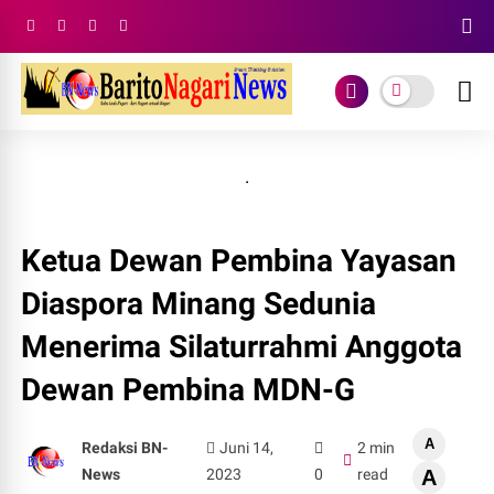
.
Ketua Dewan Pembina Yayasan
Diaspora Minang Sedunia
Menerima Silaturrahmi Anggota
Dewan Pembina MDN-G
A
Redaksi BN-
Juni 14,
2 min
News
2023
0
read
A