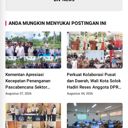
ANDA MUNGKIN MENYUKAI POSTINGAN INI
Kementan Apresiasi
Perkuat Kolaborasi Pusat
Kecepatan Penanganan
dan Daerah, Wali Kota Solok
Pascabencana Sektor
Hadiri Reses Anggota DPR
Pertanian Kabupaten Solok,
RI H. Zigo Rolanda
Augustus 07, 2026
Augustus 04, 2026
Alokasi Bantuan Irigasi Naik
dari 13 Menjadi 74 Unit.