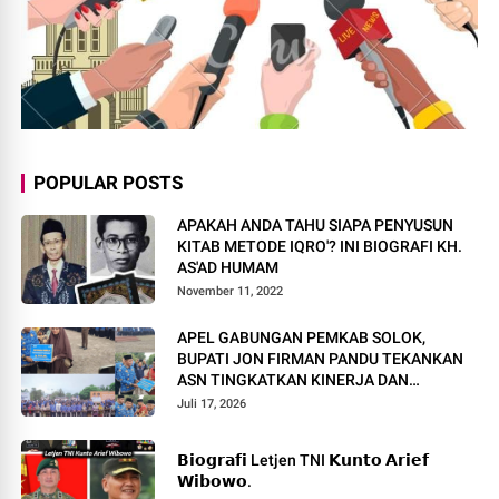
POPULAR POSTS
APAKAH ANDA TAHU SIAPA PENYUSUN
KITAB METODE IQRO'? INI BIOGRAFI KH.
AS'AD HUMAM
November 11, 2022
APEL GABUNGAN PEMKAB SOLOK,
BUPATI JON FIRMAN PANDU TEKANKAN
ASN TINGKATKAN KINERJA DAN
PELAYANAN MASYARAKAT.
Juli 17, 2026
𝗕𝗶𝗼𝗴𝗿𝗮𝗳𝗶 Letjen TNI 𝗞𝘂𝗻𝘁𝗼 𝗔𝗿𝗶𝗲𝗳
𝗪𝗶𝗯𝗼𝘄𝗼.