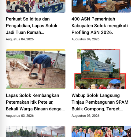
Perkuat Soliditas dan
400 ASN Pemerintah
Pengabdian, Lapas Solok
Kabupaten Solok mengikuti
Jadi Tuan Rumah
Profiling ASN 2026.
Musyawarah Pembentukan
Augustus 04, 2026
Augustus 04, 2026
Pengurus P3I Tingkat
Daerah.
Lapas Solok Kembangkan
Wabup Solok Langsung
Peternakan Itik Petelur,
Tinjau Pembangunan SPAM
Bekali Warga Binaan dengan
Bukik Gompong, Target
Keterampilan Produktif.
Rampung Akhir Oktober
Augustus 03, 2026
Augustus 03, 2026
2026