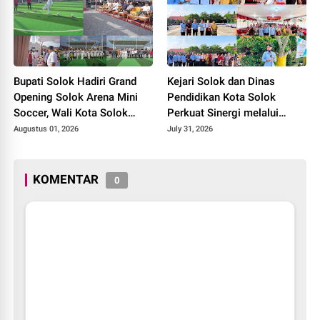
Bupati Solok Hadiri Grand
Kejari Solok dan Dinas
Opening Solok Arena Mini
Pendidikan Kota Solok
Soccer, Wali Kota Solok
Perkuat Sinergi melalui
Resmikan Fasilitas Olahraga
Penandatanganan PKS dan
Augustus 01, 2026
July 31, 2026
Baru Tahun 2026
Launching Program Jaksa
Masuk Sekolah.
KOMENTAR
0