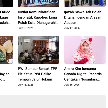
 Krido
Dinilai Komunikatif dan
Ijazah Siswa Tak Boleh
 Lagu
Inspiratif, Kapolres Lima
Ditahan dengan Alasan
uslah
Puluh Kota Dianugerahi
Apapun
Penghargaan
July 18, 2026
July 17, 2026
PWI Sumbar Bentuk TPF,
Amira Kim bersama
ayjen
Plt Ketua PWI Paliko
Senada Digital Records
no
Tempuh Jalur Hukum
Ceritakan Nusantara
spiratif
Lewat Nada
July 15, 2026
July 15, 2026
kah"