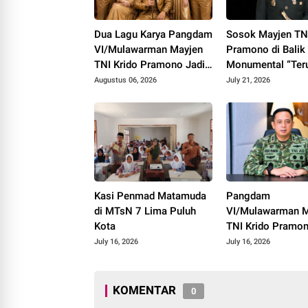
Dua Lagu Karya Pangdam
Sosok Mayjen TNI
VI/Mulawarman Mayjen
Pramono di Balik
TNI Krido Pramono Jadi
Monumental “Ter
Ikon Singing Competition
Melangkah”
Augustus 06, 2026
July 21, 2026
HUT ke 81 RI
Kasi Penmad Matamuda
Pangdam
di MTsN 7 Lima Puluh
VI/Mulawarman M
Kota
TNI Krido Pramo
Luncurkan Lagu In
July 16, 2026
July 16, 2026
"Teruslah Melang
KOMENTAR
0