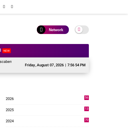
Network
al
NEW
 Sektor Pertanian Kabupaten Solok, Alokasi Bantuan Irigasi Naik dari 13 Men
Friday
,
August
07
,
2026
|
7:56 55 PM
56
2026
3
13
2025
49
70
2024
7