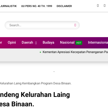
 JURNALISTIK
UU PERS NO. 40 TH. 1999
DISCLAIMER
er
Opini
Daerah
Budaya
Nasional
Internasion
HOT
Kementan Apresiasi Kecepatan Penanganan Pascabencana
.
 Kelurahan Laing Kembangkan Program Desa Binaan.
andeng Kelurahan Laing
sa Binaan.