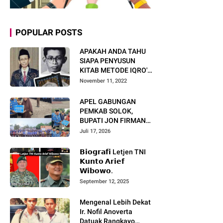
POPULAR POSTS
APAKAH ANDA TAHU
SIAPA PENYUSUN
KITAB METODE IQRO'?
INI BIOGRAFI KH. AS'AD
November 11, 2022
HUMAM
APEL GABUNGAN
PEMKAB SOLOK,
BUPATI JON FIRMAN
PANDU TEKANKAN ASN
Juli 17, 2026
TINGKATKAN KINERJA
DAN PELAYANAN
𝗕𝗶𝗼𝗴𝗿𝗮𝗳𝗶 Letjen TNI
MASYARAKAT.
𝗞𝘂𝗻𝘁𝗼 𝗔𝗿𝗶𝗲𝗳
𝗪𝗶𝗯𝗼𝘄𝗼.
September 12, 2025
Mengenal Lebih Dekat
Ir. Nofil Anoverta
Datuak Rangkayo