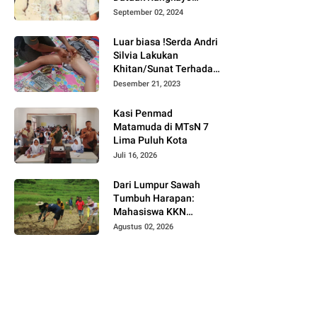
Batuah Cawako
September 02, 2024
Bukittinggi
Luar biasa !Serda Andri
Silvia Lakukan
Khitan/Sunat Terhadap
Anak Warga Binaannya
Desember 21, 2023
Kasi Penmad
Matamuda di MTsN 7
Lima Puluh Kota
Juli 16, 2026
Dari Lumpur Sawah
Tumbuh Harapan:
Mahasiswa KKN
Universitas Andalas
Agustus 02, 2026
Dampingi Demonstrasi
Program Sawah Pokok
Murah di Jorong Bayua