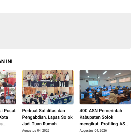
N INI
si Pusat
Perkuat Soliditas dan
400 ASN Pemerintah
Kota
Pengabdian, Lapas Solok
Kabupaten Solok
es
Jadi Tuan Rumah
mengikuti Profiling ASN
. Zigo
Musyawarah
2026.
Augustus 04, 2026
Augustus 04, 2026