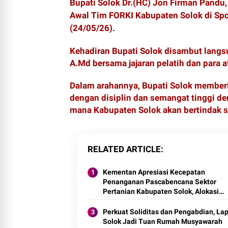
Bupati Solok Dr.(HC) Jon Firman Pandu
Awal Tim FORKI Kabupaten Solok di Sp
(24/05/26).
Kehadiran Bupati Solok disambut langs
A.Md bersama jajaran pelatih dan para at
Dalam arahannya, Bupati Solok memberik
dengan disiplin dan semangat tinggi de
mana Kabupaten Solok akan bertindak s
RELATED ARTICLE
Kementan Apresiasi Kecepatan
Penanganan Pascabencana Sektor
Pertanian Kabupaten Solok, Alokasi
Bantuan Irigasi Naik dari 13 Menjadi 7
Unit.
Perkuat Soliditas dan Pengabdian, La
Solok Jadi Tuan Rumah Musyawarah