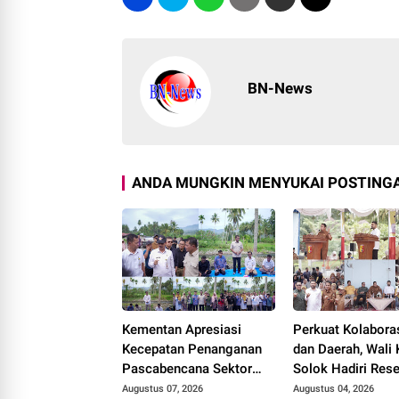
BN-News
ANDA MUNGKIN MENYUKAI POSTINGA
Kementan Apresiasi
Perkuat Kolabora
Kecepatan Penanganan
dan Daerah, Wali 
Pascabencana Sektor
Solok Hadiri Res
Pertanian Kabupaten
Anggota DPR RI H
Augustus 07, 2026
Augustus 04, 2026