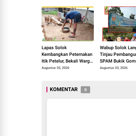
Solok, Alokasi Bantuan
Rolanda
Irigasi Naik dari 13
Menjadi 74 Unit.
Lapas Solok
Wabup Solok Lan
Kembangkan Peternakan
Tinjau Pembangu
Itik Petelur, Bekali Warga
SPAM Bukik Gom
Binaan dengan
Target Rampung 
Augustus 03, 2026
Augustus 03, 2026
Keterampilan Produktif.
Oktober 2026
KOMENTAR
0