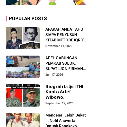
POPULAR POSTS
APAKAH ANDA TAHU
SIAPA PENYUSUN
KITAB METODE IQRO'?
INI BIOGRAFI KH. AS'AD
November 11, 2022
HUMAM
APEL GABUNGAN
PEMKAB SOLOK,
BUPATI JON FIRMAN
PANDU TEKANKAN ASN
Juli 17, 2026
TINGKATKAN KINERJA
DAN PELAYANAN
𝗕𝗶𝗼𝗴𝗿𝗮𝗳𝗶 Letjen TNI
MASYARAKAT.
𝗞𝘂𝗻𝘁𝗼 𝗔𝗿𝗶𝗲𝗳
𝗪𝗶𝗯𝗼𝘄𝗼.
September 12, 2025
Mengenal Lebih Dekat
Ir. Nofil Anoverta
Datuak Rangkayo