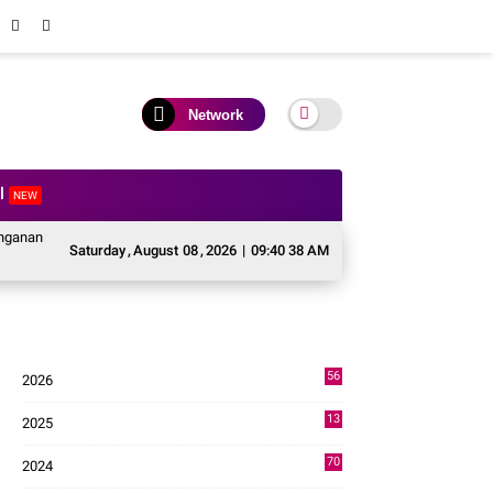
Network
al
NEW
scabencana Sektor Pertanian Kabupaten Solok, Alokasi Bantuan Irigasi Naik d
Saturday
,
August
08
,
2026
|
09:40 39 AM
56
2026
3
13
2025
49
70
2024
7