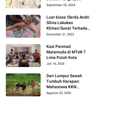
Batuah Cawako
September 02, 2024
Bukittinggi
Luar biasa !Serda Andri
Silvia Lakukan
Khitan/Sunat Terhadap
Anak Warga Binaannya
Desember 21, 2023
Kasi Penmad
Matamuda di MTsN 7
Lima Puluh Kota
Juli 16, 2026
Dari Lumpur Sawah
Tumbuh Harapan:
Mahasiswa KKN
Universitas Andalas
Agustus 02, 2026
Dampingi Demonstrasi
Program Sawah Pokok
Murah di Jorong Bayua