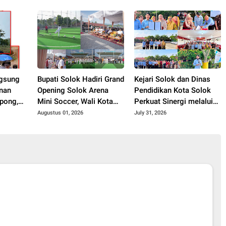
Pembentukan Pengurus
P3I Tingkat Daerah.
gsung
Bupati Solok Hadiri Grand
Kejari Solok dan Dinas
nan
Opening Solok Arena
Pendidikan Kota Solok
pong,
Mini Soccer, Wali Kota
Perkuat Sinergi melalui
Akhir
Solok Resmikan Fasilitas
Penandatanganan PKS
Augustus 01, 2026
July 31, 2026
Olahraga Baru Tahun
dan Launching Program
2026
Jaksa Masuk Sekolah.