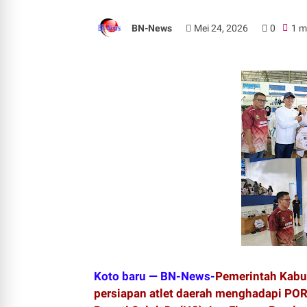
BN-News
Mei 24, 2026
0
1 m
Koto baru — BN-News-
Pemerintah Kabu
persiapan atlet daerah menghadapi PORP