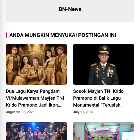
BN-News
ANDA MUNGKIN MENYUKAI POSTINGAN INI
Dua Lagu Karya Pangdam
Sosok Mayjen TNI Krido
VI/Mulawarman Mayjen TNI
Pramono di Balik Lagu
Krido Pramono Jadi Ikon
Monumental “Teruslah
Singing Competition HUT ke
Melangkah”
Augustus 06, 2026
July 21, 2026
81 RI