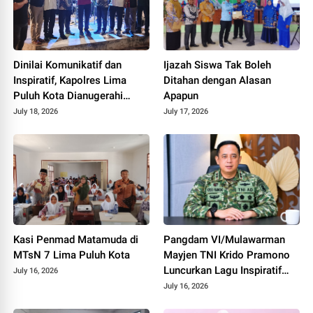
Dinilai Komunikatif dan
Ijazah Siswa Tak Boleh
Inspiratif, Kapolres Lima
Ditahan dengan Alasan
Puluh Kota Dianugerahi
Apapun
Penghargaan
July 18, 2026
July 17, 2026
Kasi Penmad Matamuda di
Pangdam VI/Mulawarman
MTsN 7 Lima Puluh Kota
Mayjen TNI Krido Pramono
Luncurkan Lagu Inspiratif
July 16, 2026
"Teruslah Melangkah"
July 16, 2026