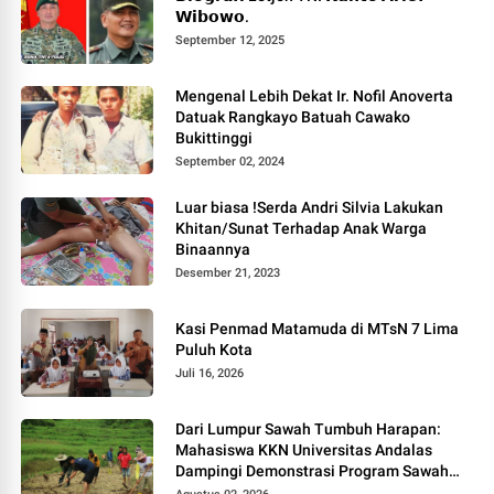
𝗪𝗶𝗯𝗼𝘄𝗼.
September 12, 2025
Mengenal Lebih Dekat Ir. Nofil Anoverta
Datuak Rangkayo Batuah Cawako
Bukittinggi
September 02, 2024
Luar biasa !Serda Andri Silvia Lakukan
Khitan/Sunat Terhadap Anak Warga
Binaannya
Desember 21, 2023
Kasi Penmad Matamuda di MTsN 7 Lima
Puluh Kota
Juli 16, 2026
Dari Lumpur Sawah Tumbuh Harapan:
Mahasiswa KKN Universitas Andalas
Dampingi Demonstrasi Program Sawah
Pokok Murah di Jorong Bayua