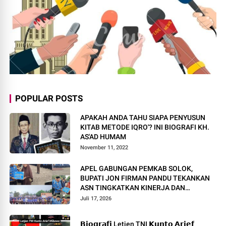
POPULAR POSTS
APAKAH ANDA TAHU SIAPA PENYUSUN
KITAB METODE IQRO'? INI BIOGRAFI KH.
AS'AD HUMAM
November 11, 2022
APEL GABUNGAN PEMKAB SOLOK,
BUPATI JON FIRMAN PANDU TEKANKAN
ASN TINGKATKAN KINERJA DAN
PELAYANAN MASYARAKAT.
Juli 17, 2026
𝗕𝗶𝗼𝗴𝗿𝗮𝗳𝗶 Letjen TNI 𝗞𝘂𝗻𝘁𝗼 𝗔𝗿𝗶𝗲𝗳