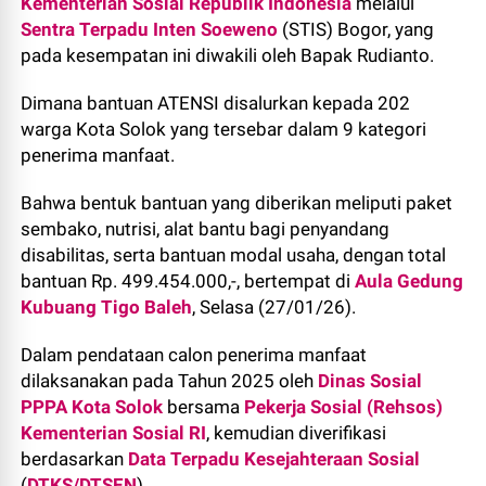
Kementerian Sosial Republik Indonesia
melalui
Sentra Terpadu Inten Soeweno
(STIS) Bogor, yang
pada kesempatan ini diwakili oleh Bapak Rudianto.
Dimana bantuan ATENSI disalurkan kepada 202
warga Kota Solok yang tersebar dalam 9 kategori
penerima manfaat.
Bahwa bentuk bantuan yang diberikan meliputi paket
sembako, nutrisi, alat bantu bagi penyandang
disabilitas, serta bantuan modal usaha, dengan total
bantuan Rp. 499.454.000,-, bertempat di
Aula Gedung
Kubuang Tigo Baleh
, Selasa (27/01/26).
Dalam pendataan calon penerima manfaat
dilaksanakan pada Tahun 2025 oleh
Dinas Sosial
PPPA Kota Solok
bersama
Pekerja Sosial (Rehsos)
Kementerian Sosial RI
, kemudian diverifikasi
berdasarkan
Data Terpadu Kesejahteraan Sosial
(
DTKS/DTSEN
).