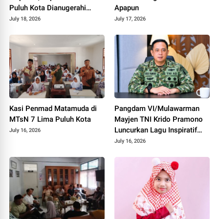
Puluh Kota Dianugerahi
Apapun
Penghargaan
July 18, 2026
July 17, 2026
Kasi Penmad Matamuda di
Pangdam VI/Mulawarman
MTsN 7 Lima Puluh Kota
Mayjen TNI Krido Pramono
Luncurkan Lagu Inspiratif
July 16, 2026
"Teruslah Melangkah"
July 16, 2026