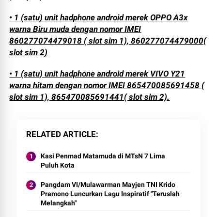
• 1 (satu) unit hadphone android merek OPPO A3x
warna Biru muda dengan nomor IMEI
860277074479018 ( slot sim 1), 860277074479000(
slot sim 2)
• 1 (satu) unit hadphone android merek VIVO Y21
warna hitam dengan nomor IMEI 865470085691458 (
slot sim 1), 865470085691441( slot sim 2).
RELATED ARTICLE
Kasi Penmad Matamuda di MTsN 7 Lima
Puluh Kota
Pangdam VI/Mulawarman Mayjen TNI Krido
Pramono Luncurkan Lagu Inspiratif "Teruslah
Melangkah"