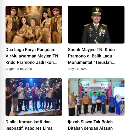
Dua Lagu Karya Pangdam
Sosok Mayjen TNI Krido
VI/Mulawarman Mayjen TNI
Pramono di Balik Lagu
Krido Pramono Jadi Ikon
Monumental “Teruslah
Singing Competition HUT ke
Melangkah”
Augustus 06, 2026
July 21, 2026
81 RI
Dinilai Komunikatif dan
Ijazah Siswa Tak Boleh
Inspiratif, Kapolres Lima
Ditahan dengan Alasan