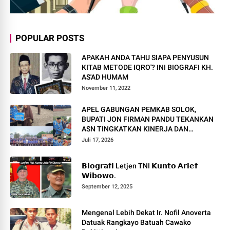
POPULAR POSTS
APAKAH ANDA TAHU SIAPA PENYUSUN
KITAB METODE IQRO'? INI BIOGRAFI KH.
AS'AD HUMAM
November 11, 2022
APEL GABUNGAN PEMKAB SOLOK,
BUPATI JON FIRMAN PANDU TEKANKAN
ASN TINGKATKAN KINERJA DAN
PELAYANAN MASYARAKAT.
Juli 17, 2026
𝗕𝗶𝗼𝗴𝗿𝗮𝗳𝗶 Letjen TNI 𝗞𝘂𝗻𝘁𝗼 𝗔𝗿𝗶𝗲𝗳
𝗪𝗶𝗯𝗼𝘄𝗼.
September 12, 2025
Mengenal Lebih Dekat Ir. Nofil Anoverta
Datuak Rangkayo Batuah Cawako