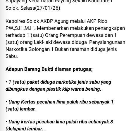
Supayang Kecamatan Payung Sekaki Kabupaten
Solok. Selasa(27/01/26)
Kapolres Solok AKBP Agung melalui AKP Rico
PW.,S.H.,M.H,. Membenarkan melakukan penangkapan
terhadap 1 (satu) Orang Perempuan dewasa dan 1
(satu) orang Laki-laki dewasa diduga Penyalahgunaan
Narkotika Golongan 1 Bukan tanaman diduga jenis
Sabu.
Adapun Barang Bukti diaman petugas;
•
1 (satu) paket diduga narkotika jenis sabu yang
dibungkus dengan plastik klip warna bening.
• Uang Kertas pecahan lima puluh ribu sebanyak 1
(satu) lembar.
• Uang kertas pecahan lima puluh ribu sebanyak 8
(delapan) lembar.