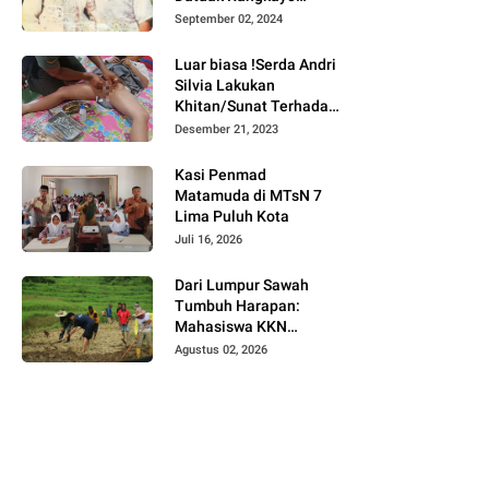
Batuah Cawako
September 02, 2024
Bukittinggi
Luar biasa !Serda Andri
Silvia Lakukan
Khitan/Sunat Terhadap
Anak Warga Binaannya
Desember 21, 2023
Kasi Penmad
Matamuda di MTsN 7
Lima Puluh Kota
Juli 16, 2026
Dari Lumpur Sawah
Tumbuh Harapan:
Mahasiswa KKN
Universitas Andalas
Agustus 02, 2026
Dampingi Demonstrasi
Program Sawah Pokok
Murah di Jorong Bayua