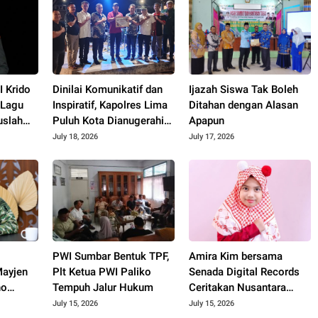
 Krido
Dinilai Komunikatif dan
Ijazah Siswa Tak Boleh
 Lagu
Inspiratif, Kapolres Lima
Ditahan dengan Alasan
uslah
Puluh Kota Dianugerahi
Apapun
Penghargaan
July 18, 2026
July 17, 2026
PWI Sumbar Bentuk TPF,
Amira Kim bersama
ayjen
Plt Ketua PWI Paliko
Senada Digital Records
no
Tempuh Jalur Hukum
Ceritakan Nusantara
spiratif
Lewat Nada
July 15, 2026
July 15, 2026