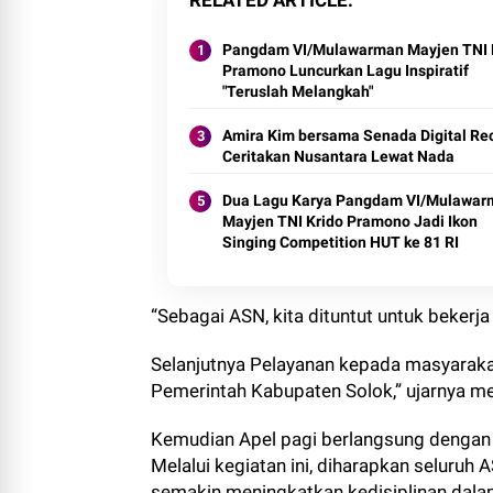
RELATED ARTICLE
Pangdam VI/Mulawarman Mayjen TNI 
Pramono Luncurkan Lagu Inspiratif
"Teruslah Melangkah"
Amira Kim bersama Senada Digital Re
Ceritakan Nusantara Lewat Nada
Dua Lagu Karya Pangdam VI/Mulawar
Mayjen TNI Krido Pramono Jadi Ikon
Singing Competition HUT ke 81 RI
“Sebagai ASN, kita dituntut untuk bekerja 
Selanjutnya Pelayanan kepada masyarakat 
Pemerintah Kabupaten Solok,” ujarnya 
Kemudian Apel pagi berlangsung dengan t
Melalui kegiatan ini, diharapkan seluruh
semakin meningkatkan kedisiplinan dala