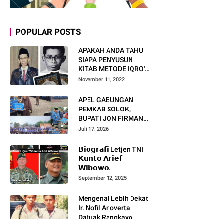
POPULAR POSTS
APAKAH ANDA TAHU
SIAPA PENYUSUN
KITAB METODE IQRO'?
INI BIOGRAFI KH. AS'AD
November 11, 2022
HUMAM
APEL GABUNGAN
PEMKAB SOLOK,
BUPATI JON FIRMAN
PANDU TEKANKAN ASN
Juli 17, 2026
TINGKATKAN KINERJA
DAN PELAYANAN
𝗕𝗶𝗼𝗴𝗿𝗮𝗳𝗶 Letjen TNI
MASYARAKAT.
𝗞𝘂𝗻𝘁𝗼 𝗔𝗿𝗶𝗲𝗳
𝗪𝗶𝗯𝗼𝘄𝗼.
September 12, 2025
Mengenal Lebih Dekat
Ir. Nofil Anoverta
Datuak Rangkayo