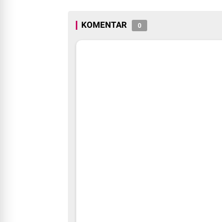
"Teruslah Melang
KOMENTAR
0