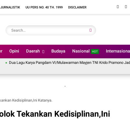
 JURNALISTIK
UU PERS NO. 40 TH. 1999
DISCLAIMER
er
Opini
Daerah
Budaya
Nasional
Internasion
HOT
a Pangdam VI/Mulawarman Mayjen TNI Krido Pramono Jadi Ikon Singing Compe
.
nkan Kedisiplinan,Ini Katanya.
lok Tekankan Kedisiplinan,Ini