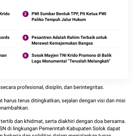
Krido
PWI Sumbar Bentuk TPF, Plt Ketua PWI
Paliko Tempuh Jalur Hukum
cords
Pesantren Adalah Rahim Terbaik untuk
Merawat Kemajemukan Bangsa
man
Sosok Mayjen TNI Krido Pramono di Balik
Lagu Monumental “Teruslah Melangkah”
secara profesional, disiplin, dan berintegritas.
harus terus ditingkatkan, sejalan dengan visi dan misi
menambahkan.
ertib dan khidmat, serta diakhiri dengan doa bersama.
 ASN di lingkungan Pemerintah Kabupaten Solok dapat
m bekerja dan soliditas dalam menjalankan tugas