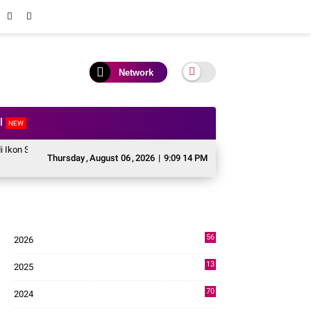
Network
al
NEW
tition HUT ke 81 RI
Perkuat Kolaborasi Pusat dan Daerah, Wali Kota Solok
Thursday
,
August
06
,
2026
|
9:09 15 PM
56
2026
2
13
2025
49
70
2024
7