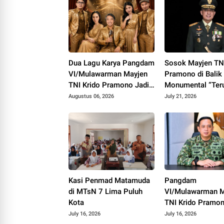
Dua Lagu Karya Pangdam
Sosok Mayjen TNI
VI/Mulawarman Mayjen
Pramono di Balik
TNI Krido Pramono Jadi
Monumental “Ter
Ikon Singing Competition
Melangkah”
Augustus 06, 2026
July 21, 2026
HUT ke 81 RI
Kasi Penmad Matamuda
Pangdam
di MTsN 7 Lima Puluh
VI/Mulawarman M
Kota
TNI Krido Pramo
Luncurkan Lagu In
July 16, 2026
July 16, 2026