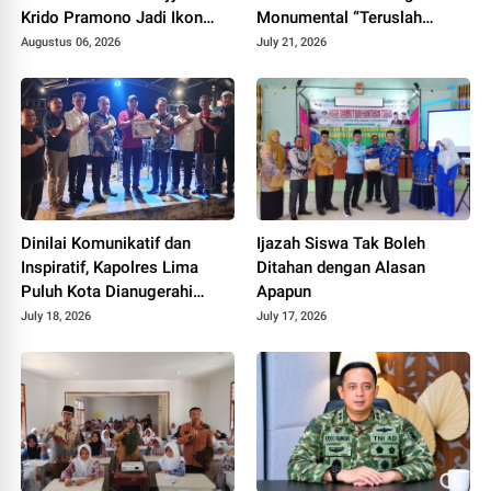
Krido Pramono Jadi Ikon
Monumental “Teruslah
Singing Competition HUT ke
Melangkah”
Augustus 06, 2026
July 21, 2026
81 RI
Dinilai Komunikatif dan
Ijazah Siswa Tak Boleh
Inspiratif, Kapolres Lima
Ditahan dengan Alasan
Puluh Kota Dianugerahi
Apapun
Penghargaan
July 18, 2026
July 17, 2026