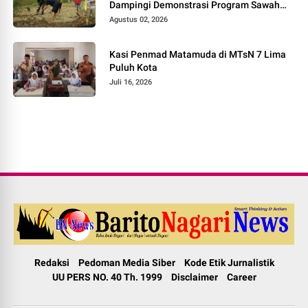
Dampingi Demonstrasi Program Sawah
Pokok Murah di Jorong Bayua
Agustus 02, 2026
Kasi Penmad Matamuda di MTsN 7 Lima
Puluh Kota
Juli 16, 2026
Redaksi
Pedoman Media Siber
Kode Etik Jurnalistik
UU PERS NO. 40 Th. 1999
Disclaimer
Career