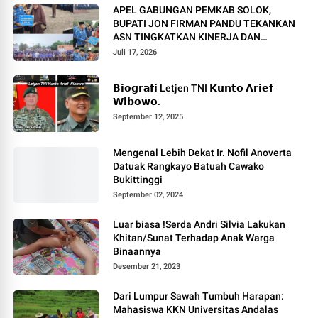
APEL GABUNGAN PEMKAB SOLOK,
BUPATI JON FIRMAN PANDU TEKANKAN
ASN TINGKATKAN KINERJA DAN
PELAYANAN MASYARAKAT.
Juli 17, 2026
𝗕𝗶𝗼𝗴𝗿𝗮𝗳𝗶 Letjen TNI 𝗞𝘂𝗻𝘁𝗼 𝗔𝗿𝗶𝗲𝗳
𝗪𝗶𝗯𝗼𝘄𝗼.
September 12, 2025
Mengenal Lebih Dekat Ir. Nofil Anoverta
Datuak Rangkayo Batuah Cawako
Bukittinggi
September 02, 2024
Luar biasa !Serda Andri Silvia Lakukan
Khitan/Sunat Terhadap Anak Warga
Binaannya
Desember 21, 2023
Dari Lumpur Sawah Tumbuh Harapan:
Mahasiswa KKN Universitas Andalas