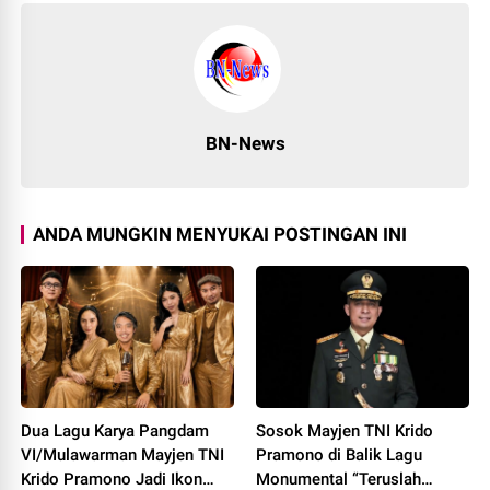
BN-News
ANDA MUNGKIN MENYUKAI POSTINGAN INI
Dua Lagu Karya Pangdam
Sosok Mayjen TNI Krido
VI/Mulawarman Mayjen TNI
Pramono di Balik Lagu
Krido Pramono Jadi Ikon
Monumental “Teruslah