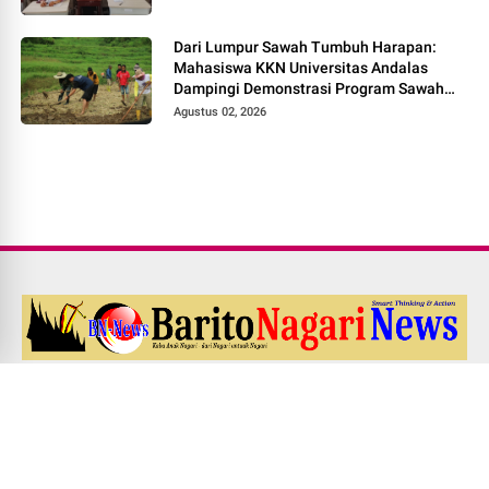
Dari Lumpur Sawah Tumbuh Harapan:
Mahasiswa KKN Universitas Andalas
Dampingi Demonstrasi Program Sawah
Pokok Murah di Jorong Bayua
Agustus 02, 2026
Redaksi
Pedoman Media Siber
Kode Etik Jurnalistik
UU PERS NO. 40 Th. 1999
Disclaimer
Career