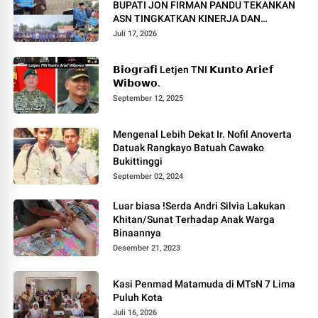
BUPATI JON FIRMAN PANDU TEKANKAN
ASN TINGKATKAN KINERJA DAN
PELAYANAN MASYARAKAT.
Juli 17, 2026
𝗕𝗶𝗼𝗴𝗿𝗮𝗳𝗶 Letjen TNI 𝗞𝘂𝗻𝘁𝗼 𝗔𝗿𝗶𝗲𝗳
𝗪𝗶𝗯𝗼𝘄𝗼.
September 12, 2025
Mengenal Lebih Dekat Ir. Nofil Anoverta
Datuak Rangkayo Batuah Cawako
Bukittinggi
September 02, 2024
Luar biasa !Serda Andri Silvia Lakukan
Khitan/Sunat Terhadap Anak Warga
Binaannya
Desember 21, 2023
Kasi Penmad Matamuda di MTsN 7 Lima
Puluh Kota
Juli 16, 2026