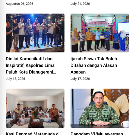
Singing Competition HUT ke
Melangkah”
Augustus 06, 2026
July 21, 2026
81 RI
Dinilai Komunikatif dan
Ijazah Siswa Tak Boleh
Inspiratif, Kapolres Lima
Ditahan dengan Alasan
Puluh Kota Dianugerahi
Apapun
Penghargaan
July 18, 2026
July 17, 2026
Kasi Penmad Matamuda di
Pangdam VI/Mulawarman