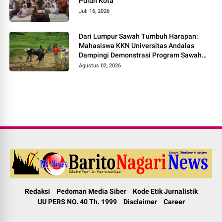
Puluh Kota
Juli 16, 2026
Dari Lumpur Sawah Tumbuh Harapan:
Mahasiswa KKN Universitas Andalas
Dampingi Demonstrasi Program Sawah
Pokok Murah di Jorong Bayua
Agustus 02, 2026
Redaksi
Pedoman Media Siber
Kode Etik Jurnalistik
UU PERS NO. 40 Th. 1999
Disclaimer
Career