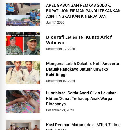
APEL GABUNGAN PEMKAB SOLOK,
BUPATI JON FIRMAN PANDU TEKANKAN
ASN TINGKATKAN KINERJA DAN
PELAYANAN MASYARAKAT.
Juli 17, 2026
𝗕𝗶𝗼𝗴𝗿𝗮𝗳𝗶 Letjen TNI 𝗞𝘂𝗻𝘁𝗼 𝗔𝗿𝗶𝗲𝗳
𝗪𝗶𝗯𝗼𝘄𝗼.
September 12, 2025
Mengenal Lebih Dekat Ir. Nofil Anoverta
Datuak Rangkayo Batuah Cawako
Bukittinggi
September 02, 2024
Luar biasa !Serda Andri Silvia Lakukan
Khitan/Sunat Terhadap Anak Warga
Binaannya
Desember 21, 2023
Kasi Penmad Matamuda di MTsN 7 Lima