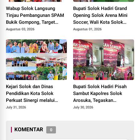
Wabup Solok Langsung
Bupati Solok Hadiri Grand
Tinjau Pembangunan SPAM
Opening Solok Arena Mini
Bukik Gompong, Target
Soccer, Wali Kota Solok
Rampung Akhir Oktober
Resmikan Fasilitas Olahraga
Augustus 03, 2026
Augustus 01, 2026
2026
Baru Tahun 2026
Kejari Solok dan Dinas
Bupati Solok Hadiri Pisah
Pendidikan Kota Solok
Sambut Kapolres Solok
Perkuat Sinergi melalui
Arosuka, Tegaskan
Penandatanganan PKS dan
Komitmen Perkuat Sinergi
July 31, 2026
July 30, 2026
Launching Program Jaksa
Jaga Kamtibmas.
Masuk Sekolah.
KOMENTAR
0