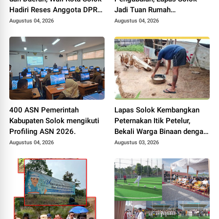
Hadiri Reses Anggota DPR
Jadi Tuan Rumah
RI H. Zigo Rolanda
Musyawarah Pembentukan
Augustus 04, 2026
Augustus 04, 2026
Pengurus P3I Tingkat
Daerah.
400 ASN Pemerintah
Lapas Solok Kembangkan
Kabupaten Solok mengikuti
Peternakan Itik Petelur,
Profiling ASN 2026.
Bekali Warga Binaan dengan
Keterampilan Produktif.
Augustus 04, 2026
Augustus 03, 2026