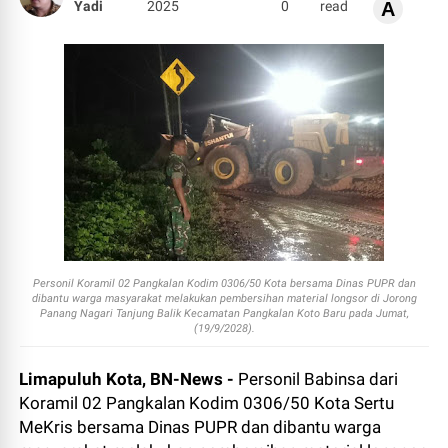
Yadi
2025
0
read
A
Personil Koramil 02 Pangkalan Kodim 0306/50 Kota bersama Dinas PUPR dan
dibantu warga masyarakat melakukan pembersihan material longsor di Jorong
Panang Nagari Tanjung Balik Kecamatan Pangkalan Koto Baru pada Jumat,
(19/9/2028).
Limapuluh Kota, BN-News -
Personil Babinsa dari
Koramil 02 Pangkalan Kodim 0306/50 Kota Sertu
MeKris bersama Dinas PUPR dan dibantu warga