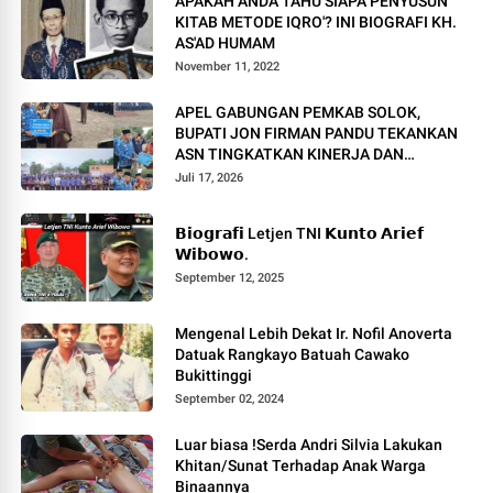
APAKAH ANDA TAHU SIAPA PENYUSUN
KITAB METODE IQRO'? INI BIOGRAFI KH.
AS'AD HUMAM
November 11, 2022
APEL GABUNGAN PEMKAB SOLOK,
BUPATI JON FIRMAN PANDU TEKANKAN
ASN TINGKATKAN KINERJA DAN
PELAYANAN MASYARAKAT.
Juli 17, 2026
𝗕𝗶𝗼𝗴𝗿𝗮𝗳𝗶 Letjen TNI 𝗞𝘂𝗻𝘁𝗼 𝗔𝗿𝗶𝗲𝗳
𝗪𝗶𝗯𝗼𝘄𝗼.
September 12, 2025
Mengenal Lebih Dekat Ir. Nofil Anoverta
Datuak Rangkayo Batuah Cawako
Bukittinggi
September 02, 2024
Luar biasa !Serda Andri Silvia Lakukan
Khitan/Sunat Terhadap Anak Warga
Binaannya