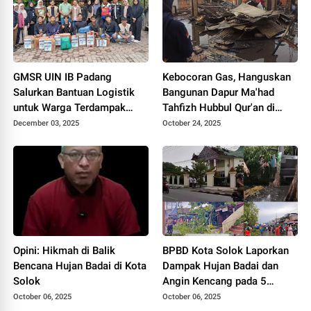
GMSR UIN IB Padang
Kebocoran Gas, Hanguskan
Salurkan Bantuan Logistik
Bangunan Dapur Ma'had
untuk Warga Terdampak
Tahfizh Hubbul Qur'an di
Banjir di Solok
Payakumbuh
December 03, 2025
October 24, 2025
Opini: Hikmah di Balik
BPBD Kota Solok Laporkan
Bencana Hujan Badai di Kota
Dampak Hujan Badai dan
Solok
Angin Kencang pada 5
Oktober 2025
October 06, 2025
October 06, 2025