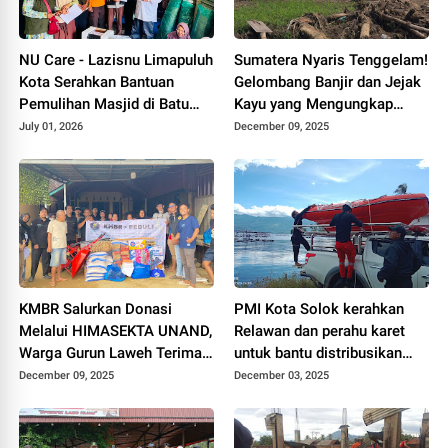
NU Care - Lazisnu Limapuluh
Sumatera Nyaris Tenggelam!
Kota Serahkan Bantuan
Gelombang Banjir dan Jejak
Pemulihan Masjid di Batu
Kayu yang Mengungkap
Nago jorong Bigau, nagari
Luka Hutan Sumatera
July 01, 2026
December 09, 2025
Baruah Gunuang
KMBR Salurkan Donasi
PMI Kota Solok kerahkan
Melalui HIMASEKTA UNAND,
Relawan dan perahu karet
Warga Gurun Laweh Terima
untuk bantu distribusikan
Bantuan Pemulihan
logistik di Malalo Kab. Tanah
December 09, 2025
December 03, 2025
Pascabanjir
Datar