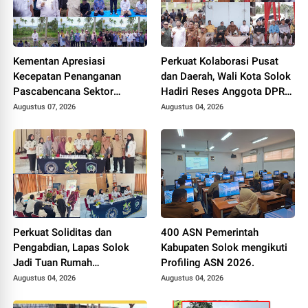
Kementan Apresiasi
Perkuat Kolaborasi Pusat
Kecepatan Penanganan
dan Daerah, Wali Kota Solok
Pascabencana Sektor
Hadiri Reses Anggota DPR
Pertanian Kabupaten Solok,
RI H. Zigo Rolanda
Augustus 07, 2026
Augustus 04, 2026
Alokasi Bantuan Irigasi Naik
dari 13 Menjadi 74 Unit.
Perkuat Soliditas dan
400 ASN Pemerintah
Pengabdian, Lapas Solok
Kabupaten Solok mengikuti
Jadi Tuan Rumah
Profiling ASN 2026.
Musyawarah Pembentukan
Augustus 04, 2026
Augustus 04, 2026
Pengurus P3I Tingkat