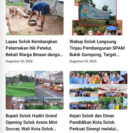
Daerah.
Lapas Solok Kembangkan
Wabup Solok Langsung
Peternakan Itik Petelur,
Tinjau Pembangunan SPAM
Bekali Warga Binaan dengan
Bukik Gompong, Target
Keterampilan Produktif.
Rampung Akhir Oktober
Augustus 03, 2026
Augustus 03, 2026
2026
Bupati Solok Hadiri Grand
Kejari Solok dan Dinas
Opening Solok Arena Mini
Pendidikan Kota Solok
Soccer, Wali Kota Solok
Perkuat Sinergi melalui