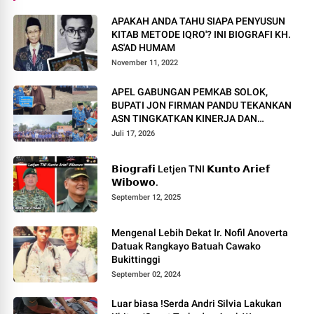
APAKAH ANDA TAHU SIAPA PENYUSUN
KITAB METODE IQRO'? INI BIOGRAFI KH.
AS'AD HUMAM
November 11, 2022
APEL GABUNGAN PEMKAB SOLOK,
BUPATI JON FIRMAN PANDU TEKANKAN
ASN TINGKATKAN KINERJA DAN
PELAYANAN MASYARAKAT.
Juli 17, 2026
𝗕𝗶𝗼𝗴𝗿𝗮𝗳𝗶 Letjen TNI 𝗞𝘂𝗻𝘁𝗼 𝗔𝗿𝗶𝗲𝗳
𝗪𝗶𝗯𝗼𝘄𝗼.
September 12, 2025
Mengenal Lebih Dekat Ir. Nofil Anoverta
Datuak Rangkayo Batuah Cawako
Bukittinggi
September 02, 2024
Luar biasa !Serda Andri Silvia Lakukan