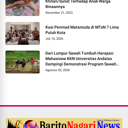
Khitan/Sunat Terhadap Anak Warga
Binaannya
Desember 21, 2023
Kasi Penmad Matamuda di MTsN 7 Lima
Puluh Kota
Juli 16, 2026
Dari Lumpur Sawah Tumbuh Harapan:
Mahasiswa KKN Universitas Andalas
Dampingi Demonstrasi Program Sawah
Pokok Murah di Jorong Bayua
Agustus 02, 2026