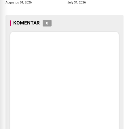
Resmikan Fasilitas Olahraga
Penandatanganan PKS dan
Augustus 01, 2026
July 31, 2026
Baru Tahun 2026
Launching Program Jaksa
Masuk Sekolah.
KOMENTAR
0