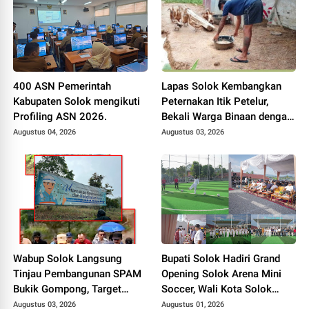
400 ASN Pemerintah
Lapas Solok Kembangkan
Kabupaten Solok mengikuti
Peternakan Itik Petelur,
Profiling ASN 2026.
Bekali Warga Binaan dengan
Keterampilan Produktif.
Augustus 04, 2026
Augustus 03, 2026
Wabup Solok Langsung
Bupati Solok Hadiri Grand
Tinjau Pembangunan SPAM
Opening Solok Arena Mini
Bukik Gompong, Target
Soccer, Wali Kota Solok
Rampung Akhir Oktober
Resmikan Fasilitas Olahraga
Augustus 03, 2026
Augustus 01, 2026