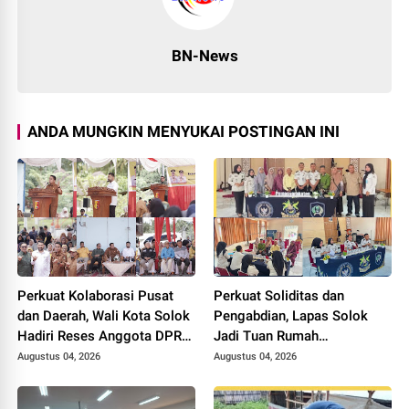
BN-News
ANDA MUNGKIN MENYUKAI POSTINGAN INI
Perkuat Kolaborasi Pusat
Perkuat Soliditas dan
dan Daerah, Wali Kota Solok
Pengabdian, Lapas Solok
Hadiri Reses Anggota DPR
Jadi Tuan Rumah
RI H. Zigo Rolanda
Musyawarah Pembentukan
Augustus 04, 2026
Augustus 04, 2026
Pengurus P3I Tingkat
Daerah.