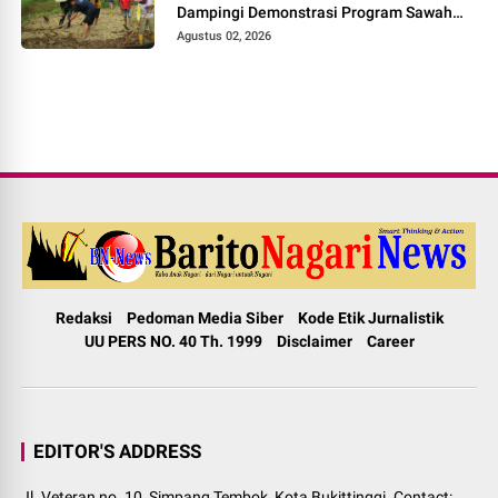
Dampingi Demonstrasi Program Sawah
Pokok Murah di Jorong Bayua
Agustus 02, 2026
Redaksi
Pedoman Media Siber
Kode Etik Jurnalistik
UU PERS NO. 40 Th. 1999
Disclaimer
Career
EDITOR'S ADDRESS
Jl. Veteran no. 10, Simpang Tembok, Kota Bukittinggi. Contact: