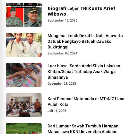
𝗕𝗶𝗼𝗴𝗿𝗮𝗳𝗶 Letjen TNI 𝗞𝘂𝗻𝘁𝗼 𝗔𝗿𝗶𝗲𝗳
𝗪𝗶𝗯𝗼𝘄𝗼.
September 12, 2025
Mengenal Lebih Dekat Ir. Nofil Anoverta
Datuak Rangkayo Batuah Cawako
Bukittinggi
September 02, 2024
Luar biasa !Serda Andri Silvia Lakukan
Khitan/Sunat Terhadap Anak Warga
Binaannya
Desember 21, 2023
Kasi Penmad Matamuda di MTsN 7 Lima
Puluh Kota
Juli 16, 2026
Dari Lumpur Sawah Tumbuh Harapan:
Mahasiswa KKN Universitas Andalas