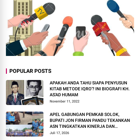
POPULAR POSTS
APAKAH ANDA TAHU SIAPA PENYUSUN
KITAB METODE IQRO'? INI BIOGRAFI KH.
AS'AD HUMAM
November 11, 2022
APEL GABUNGAN PEMKAB SOLOK,
BUPATI JON FIRMAN PANDU TEKANKAN
ASN TINGKATKAN KINERJA DAN
PELAYANAN MASYARAKAT.
Juli 17, 2026