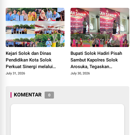
2026
Baru Tahun 2026
Kejari Solok dan Dinas
Bupati Solok Hadiri Pisah
Pendidikan Kota Solok
Sambut Kapolres Solok
Perkuat Sinergi melalui
Arosuka, Tegaskan
Penandatanganan PKS dan
Komitmen Perkuat Sinergi
July 31, 2026
July 30, 2026
Launching Program Jaksa
Jaga Kamtibmas.
Masuk Sekolah.
KOMENTAR
0