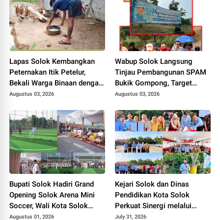
Lapas Solok Kembangkan
Wabup Solok Langsung
Peternakan Itik Petelur,
Tinjau Pembangunan SPAM
Bekali Warga Binaan dengan
Bukik Gompong, Target
Keterampilan Produktif.
Rampung Akhir Oktober
Augustus 03, 2026
Augustus 03, 2026
2026
Bupati Solok Hadiri Grand
Kejari Solok dan Dinas
Opening Solok Arena Mini
Pendidikan Kota Solok
Soccer, Wali Kota Solok
Perkuat Sinergi melalui
Resmikan Fasilitas Olahraga
Penandatanganan PKS dan
Augustus 01, 2026
July 31, 2026