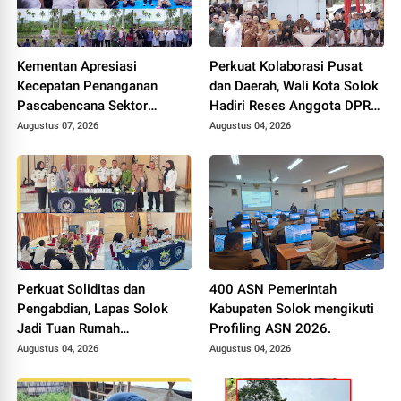
Kementan Apresiasi
Perkuat Kolaborasi Pusat
Kecepatan Penanganan
dan Daerah, Wali Kota Solok
Pascabencana Sektor
Hadiri Reses Anggota DPR
Pertanian Kabupaten Solok,
RI H. Zigo Rolanda
Augustus 07, 2026
Augustus 04, 2026
Alokasi Bantuan Irigasi Naik
dari 13 Menjadi 74 Unit.
Perkuat Soliditas dan
400 ASN Pemerintah
Pengabdian, Lapas Solok
Kabupaten Solok mengikuti
Jadi Tuan Rumah
Profiling ASN 2026.
Musyawarah Pembentukan
Augustus 04, 2026
Augustus 04, 2026
Pengurus P3I Tingkat
Daerah.