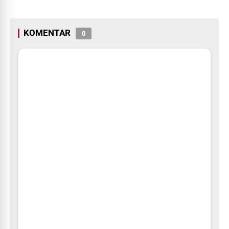
Baru Tahun 2026
Launching Program Jaksa
Masuk Sekolah.
KOMENTAR
0