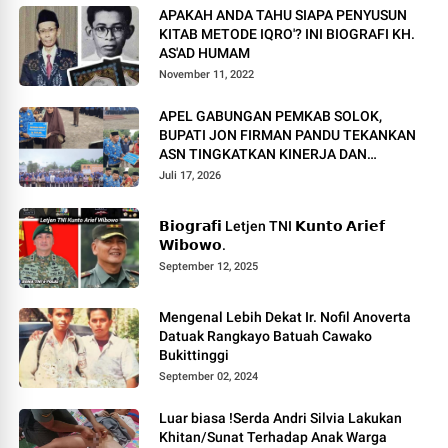
APAKAH ANDA TAHU SIAPA PENYUSUN
KITAB METODE IQRO'? INI BIOGRAFI KH.
AS'AD HUMAM
November 11, 2022
APEL GABUNGAN PEMKAB SOLOK,
BUPATI JON FIRMAN PANDU TEKANKAN
ASN TINGKATKAN KINERJA DAN
PELAYANAN MASYARAKAT.
Juli 17, 2026
𝗕𝗶𝗼𝗴𝗿𝗮𝗳𝗶 Letjen TNI 𝗞𝘂𝗻𝘁𝗼 𝗔𝗿𝗶𝗲𝗳
𝗪𝗶𝗯𝗼𝘄𝗼.
September 12, 2025
Mengenal Lebih Dekat Ir. Nofil Anoverta
Datuak Rangkayo Batuah Cawako
Bukittinggi
September 02, 2024
Luar biasa !Serda Andri Silvia Lakukan
Khitan/Sunat Terhadap Anak Warga