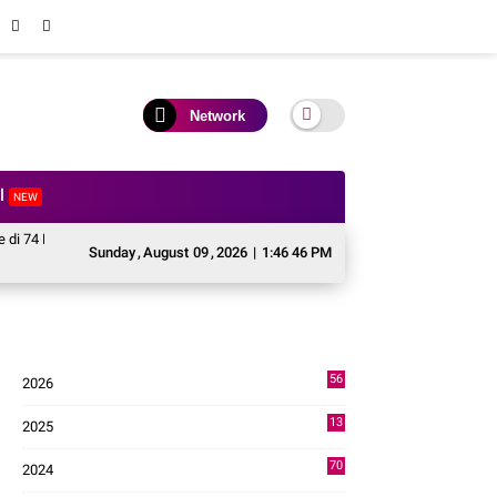
Network
al
NEW
ari Kabupaten Solok, Siapkan Generasi Digital Menuju Indonesia Emas 2045.
Sunday
,
August
09
,
2026
|
1:46 48 PM
56
2026
4
13
2025
49
70
2024
7