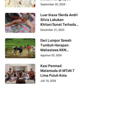
Batuah Cawako
September 02, 2024
Bukittinggi
Luar biasa !Serda Andri
Silvia Lakukan
Khitan/Sunat Terhadap
Anak Warga Binaannya
Desember 21, 2023
Dari Lumpur Sawah
Tumbuh Harapan:
Mahasiswa KKN
Universitas Andalas
Agustus 02, 2026
Dampingi Demonstrasi
Program Sawah Pokok
Kasi Penmad
Murah di Jorong Bayua
Matamuda di MTsN 7
Lima Puluh Kota
Juli 16, 2026