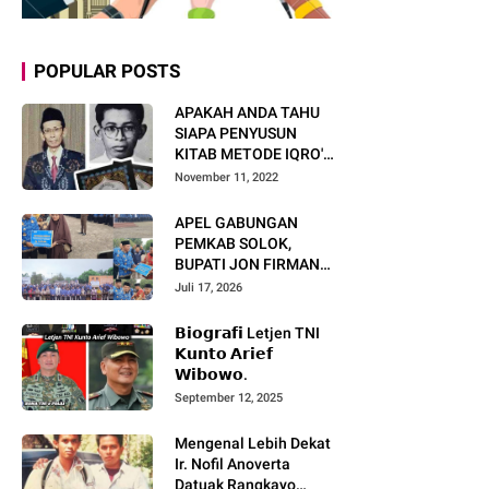
POPULAR POSTS
APAKAH ANDA TAHU
SIAPA PENYUSUN
KITAB METODE IQRO'?
INI BIOGRAFI KH. AS'AD
November 11, 2022
HUMAM
APEL GABUNGAN
PEMKAB SOLOK,
BUPATI JON FIRMAN
PANDU TEKANKAN ASN
Juli 17, 2026
TINGKATKAN KINERJA
DAN PELAYANAN
𝗕𝗶𝗼𝗴𝗿𝗮𝗳𝗶 Letjen TNI
MASYARAKAT.
𝗞𝘂𝗻𝘁𝗼 𝗔𝗿𝗶𝗲𝗳
𝗪𝗶𝗯𝗼𝘄𝗼.
September 12, 2025
Mengenal Lebih Dekat
Ir. Nofil Anoverta
Datuak Rangkayo