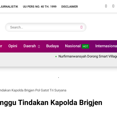
 JURNALISTIK
UU PERS NO. 40 TH. 1999
DISCLAIMER
er
Opini
Daerah
Budaya
Nasional
Internasion
HOT
Nurfirmanwansyah Dorong Smart Village di 74 Nag
.
ndakan Kapolda Brigjen Pol Gatot Tri Suryana
nggu Tindakan Kapolda Brigjen