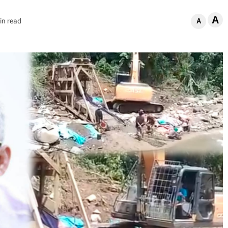
A
in read
A