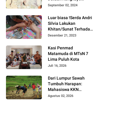
Batuah Cawako
September 02, 2024
Bukittinggi
Luar biasa !Serda Andri
Silvia Lakukan
Khitan/Sunat Terhadap
Anak Warga Binaannya
Desember 21, 2023
Kasi Penmad
Matamuda di MTsN 7
Lima Puluh Kota
Juli 16, 2026
Dari Lumpur Sawah
Tumbuh Harapan:
Mahasiswa KKN
Universitas Andalas
Agustus 02, 2026
Dampingi Demonstrasi
Program Sawah Pokok
Murah di Jorong Bayua