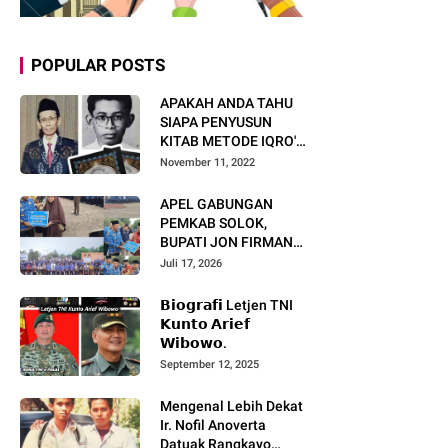
POPULAR POSTS
APAKAH ANDA TAHU
SIAPA PENYUSUN
KITAB METODE IQRO'?
INI BIOGRAFI KH. AS'AD
November 11, 2022
HUMAM
APEL GABUNGAN
PEMKAB SOLOK,
BUPATI JON FIRMAN
PANDU TEKANKAN ASN
Juli 17, 2026
TINGKATKAN KINERJA
DAN PELAYANAN
𝗕𝗶𝗼𝗴𝗿𝗮𝗳𝗶 Letjen TNI
MASYARAKAT.
𝗞𝘂𝗻𝘁𝗼 𝗔𝗿𝗶𝗲𝗳
𝗪𝗶𝗯𝗼𝘄𝗼.
September 12, 2025
Mengenal Lebih Dekat
Ir. Nofil Anoverta
Datuak Rangkayo