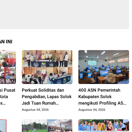
N INI
si Pusat
Perkuat Soliditas dan
400 ASN Pemerintah
Kota
Pengabdian, Lapas Solok
Kabupaten Solok
es
Jadi Tuan Rumah
mengikuti Profiling ASN
. Zigo
Musyawarah
2026.
Augustus 04, 2026
Augustus 04, 2026
Pembentukan Pengurus
P3I Tingkat Daerah.