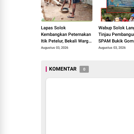
Lapas Solok
Wabup Solok Lan
Kembangkan Peternakan
Tinjau Pembangu
Itik Petelur, Bekali Warga
SPAM Bukik Gom
Binaan dengan
Target Rampung 
Augustus 03, 2026
Augustus 03, 2026
Keterampilan Produktif.
Oktober 2026
KOMENTAR
0