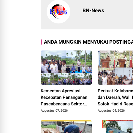
BN-News
ANDA MUNGKIN MENYUKAI POSTINGA
Kementan Apresiasi
Perkuat Kolabora
Kecepatan Penanganan
dan Daerah, Wali 
Pascabencana Sektor
Solok Hadiri Res
Pertanian Kabupaten
Anggota DPR RI H
Augustus 07, 2026
Augustus 04, 2026
Solok, Alokasi Bantuan
Rolanda
Irigasi Naik dari 13
Menjadi 74 Unit.