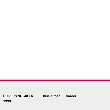
UU PERS NO. 40 Th.
Disclaimer
Career
1999