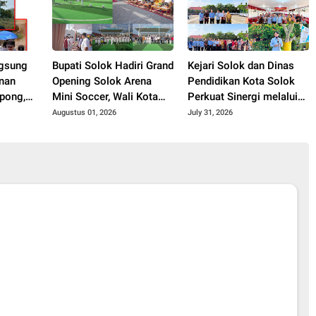
gsung
Bupati Solok Hadiri Grand
Kejari Solok dan Dinas
nan
Opening Solok Arena
Pendidikan Kota Solok
pong,
Mini Soccer, Wali Kota
Perkuat Sinergi melalui
Akhir
Solok Resmikan Fasilitas
Penandatanganan PKS
Augustus 01, 2026
July 31, 2026
Olahraga Baru Tahun
dan Launching Program
2026
Jaksa Masuk Sekolah.