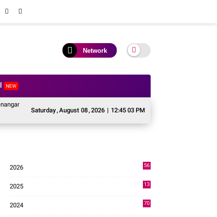
Network
al
NEW
Pascabencana Sektor Pertanian Kabupaten Solok, Alokasi Bantuan Irigasi Naik
Saturday
,
August
08
,
2026
|
12:45 04 PM
56
2026
3
13
2025
49
70
2024
7