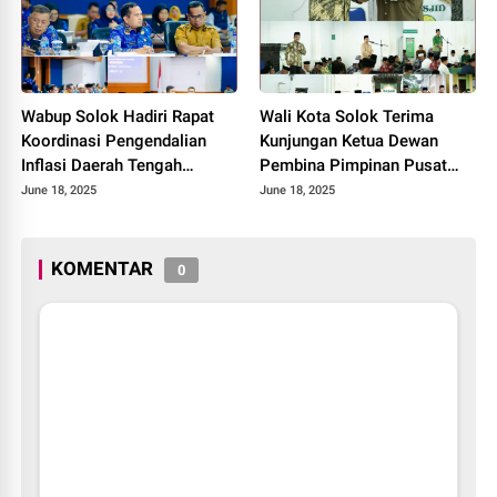
Wabup Solok Hadiri Rapat
Wali Kota Solok Terima
Koordinasi Pengendalian
Kunjungan Ketua Dewan
Inflasi Daerah Tengah
Pembina Pimpinan Pusat
Provinsi Sumatera Barat
Muhammadiyah Tahun 2025.
June 18, 2025
June 18, 2025
Tahun 2025
KOMENTAR
0