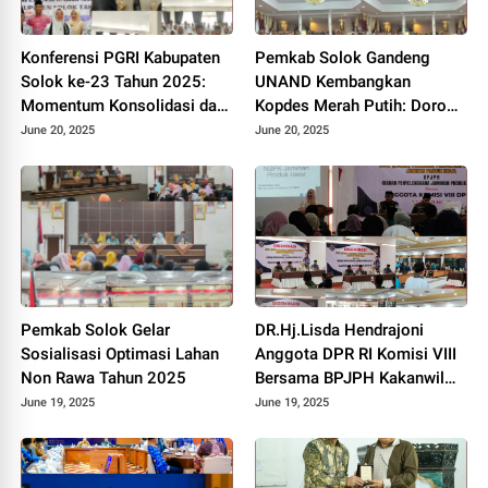
Konferensi PGRI Kabupaten
Pemkab Solok Gandeng
Solok ke-23 Tahun 2025:
UNAND Kembangkan
Momentum Konsolidasi dan
Kopdes Merah Putih: Dorong
Pemilihan Pengurus Baru.
Produksi Pupuk Organik dan
June 20, 2025
June 20, 2025
Kesejahteraan Petani 2025.
Pemkab Solok Gelar
DR.Hj.Lisda Hendrajoni
Sosialisasi Optimasi Lahan
Anggota DPR RI Komisi VIII
Non Rawa Tahun 2025
Bersama BPJPH Kakanwil
Sumbar Gelar Roadshow
June 19, 2025
June 19, 2025
Diseminasi Produk Halal di
Kota Solok 2025.