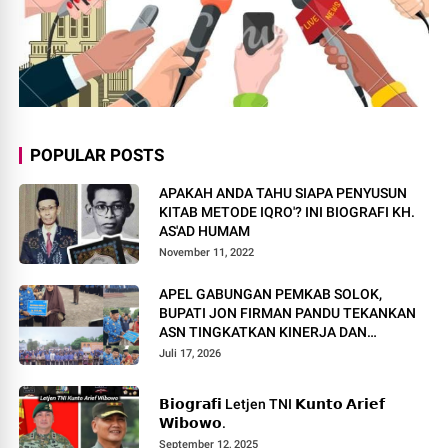
POPULAR POSTS
APAKAH ANDA TAHU SIAPA PENYUSUN
KITAB METODE IQRO'? INI BIOGRAFI KH.
AS'AD HUMAM
November 11, 2022
APEL GABUNGAN PEMKAB SOLOK,
BUPATI JON FIRMAN PANDU TEKANKAN
ASN TINGKATKAN KINERJA DAN
PELAYANAN MASYARAKAT.
Juli 17, 2026
𝗕𝗶𝗼𝗴𝗿𝗮𝗳𝗶 Letjen TNI 𝗞𝘂𝗻𝘁𝗼 𝗔𝗿𝗶𝗲𝗳
𝗪𝗶𝗯𝗼𝘄𝗼.
September 12, 2025