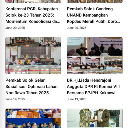
Konferensi PGRI Kabupaten
Pemkab Solok Gandeng
Solok ke-23 Tahun 2025:
UNAND Kembangkan
Momentum Konsolidasi dan
Kopdes Merah Putih: Dorong
Pemilihan Pengurus Baru.
Produksi Pupuk Organik dan
June 20, 2025
June 20, 2025
Kesejahteraan Petani 2025.
Pemkab Solok Gelar
DR.Hj.Lisda Hendrajoni
Sosialisasi Optimasi Lahan
Anggota DPR RI Komisi VIII
Non Rawa Tahun 2025
Bersama BPJPH Kakanwil
Sumbar Gelar Roadshow
June 19, 2025
June 19, 2025
Diseminasi Produk Halal di
Kota Solok 2025.