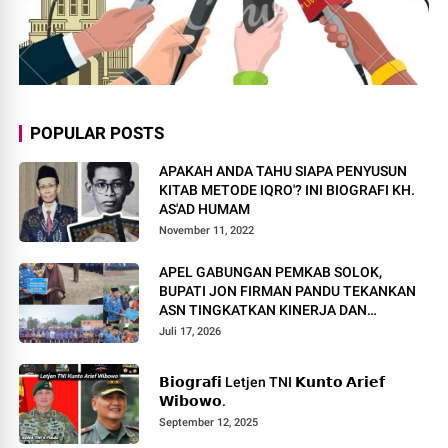
POPULAR POSTS
APAKAH ANDA TAHU SIAPA PENYUSUN
KITAB METODE IQRO'? INI BIOGRAFI KH.
AS'AD HUMAM
November 11, 2022
APEL GABUNGAN PEMKAB SOLOK,
BUPATI JON FIRMAN PANDU TEKANKAN
ASN TINGKATKAN KINERJA DAN
PELAYANAN MASYARAKAT.
Juli 17, 2026
𝗕𝗶𝗼𝗴𝗿𝗮𝗳𝗶 Letjen TNI 𝗞𝘂𝗻𝘁𝗼 𝗔𝗿𝗶𝗲𝗳
𝗪𝗶𝗯𝗼𝘄𝗼.
September 12, 2025