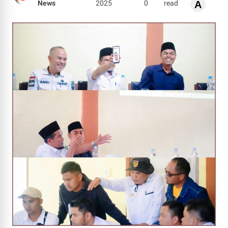
News
2025
0
read
A