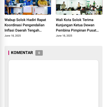
Wabup Solok Hadiri Rapat
Wali Kota Solok Terima
Koordinasi Pengendalian
Kunjungan Ketua Dewan
Inflasi Daerah Tengah
Pembina Pimpinan Pusat
Provinsi Sumatera Barat
Muhammadiyah Tahun 2025.
June 18, 2025
June 18, 2025
Tahun 2025
KOMENTAR
0