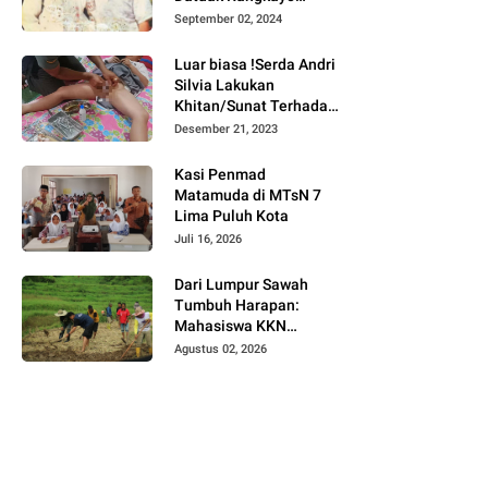
Batuah Cawako
September 02, 2024
Bukittinggi
Luar biasa !Serda Andri
Silvia Lakukan
Khitan/Sunat Terhadap
Anak Warga Binaannya
Desember 21, 2023
Kasi Penmad
Matamuda di MTsN 7
Lima Puluh Kota
Juli 16, 2026
Dari Lumpur Sawah
Tumbuh Harapan:
Mahasiswa KKN
Universitas Andalas
Agustus 02, 2026
Dampingi Demonstrasi
Program Sawah Pokok
Murah di Jorong Bayua