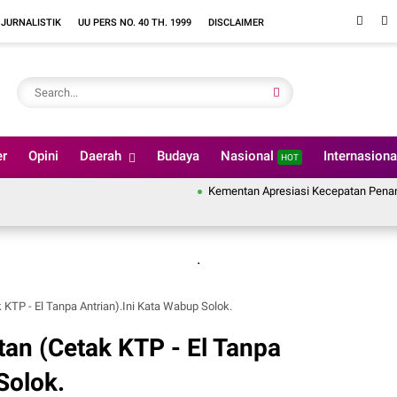
 JURNALISTIK
UU PERS NO. 40 TH. 1999
DISCLAIMER
er
Opini
Daerah
Budaya
Nasional
Internasion
HOT
Kementan Apresiasi Kecepatan Penanganan Pas
.
 KTP - El Tanpa Antrian).Ini Kata Wabup Solok.
tan (Cetak KTP - El Tanpa
Solok.