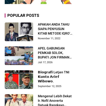
POPULAR POSTS
APAKAH ANDA TAHU
SIAPA PENYUSUN
KITAB METODE IQRO'?
INI BIOGRAFI KH. AS'AD
November 11, 2022
HUMAM
APEL GABUNGAN
PEMKAB SOLOK,
BUPATI JON FIRMAN
PANDU TEKANKAN ASN
Juli 17, 2026
TINGKATKAN KINERJA
DAN PELAYANAN
𝗕𝗶𝗼𝗴𝗿𝗮𝗳𝗶 Letjen TNI
MASYARAKAT.
𝗞𝘂𝗻𝘁𝗼 𝗔𝗿𝗶𝗲𝗳
𝗪𝗶𝗯𝗼𝘄𝗼.
September 12, 2025
Mengenal Lebih Dekat
Ir. Nofil Anoverta
Datuak Rangkayo