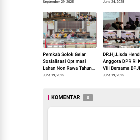
Awal Kebangkitan Partai
September 29, 2025
June 24, 2025
Kabah
Pemkab Solok Gelar
DR.Hj.Lisda Hend
Sosialisasi Optimasi
Anggota DPR RI 
Lahan Non Rawa Tahun
VIII Bersama BP
2025
Kakanwil Sumbar 
June 19, 2025
June 19, 2025
Roadshow Disemi
Produk Halal di K
Solok 2025.
KOMENTAR
0