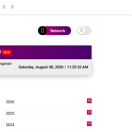
Network
al
NEW
cabencana Sektor Pertanian Kabupaten Solok, Alokasi Bantuan Irigasi Naik da
Saturday
,
August
08
,
2026
|
11:25 33 AM
56
2026
3
13
2025
49
70
2024
7