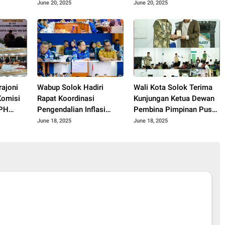
Konsolidasi dan
Dorong Produksi Pupuk
June 20, 2025
June 20, 2025
Pemilihan Pengurus
Organik dan
Baru.
Kesejahteraan Petani
2025.
rajoni
Wabup Solok Hadiri
Wali Kota Solok Terima
Komisi
Rapat Koordinasi
Kunjungan Ketua Dewan
JPH
Pengendalian Inflasi
Pembina Pimpinan Pusat
Gelar
Daerah Tengah Provinsi
Muhammadiyah Tahun
June 18, 2025
June 18, 2025
nasi
Sumatera Barat Tahun
2025.
ota
2025