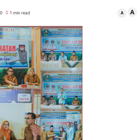
A
0
1 min read
A