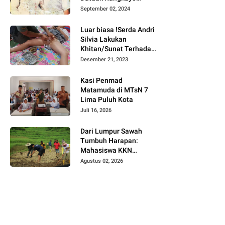
Batuah Cawako
September 02, 2024
Bukittinggi
Luar biasa !Serda Andri
Silvia Lakukan
Khitan/Sunat Terhadap
Anak Warga Binaannya
Desember 21, 2023
Kasi Penmad
Matamuda di MTsN 7
Lima Puluh Kota
Juli 16, 2026
Dari Lumpur Sawah
Tumbuh Harapan:
Mahasiswa KKN
Universitas Andalas
Agustus 02, 2026
Dampingi Demonstrasi
Program Sawah Pokok
Murah di Jorong Bayua