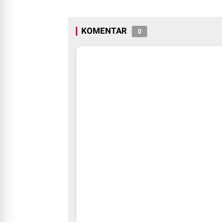
Roadshow Disemi
Produk Halal di K
Solok 2025.
KOMENTAR
0