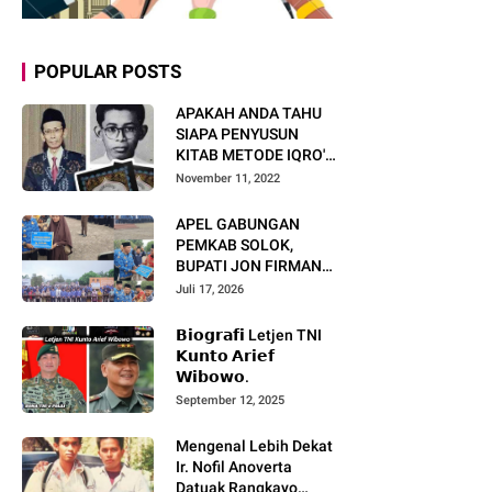
POPULAR POSTS
APAKAH ANDA TAHU
SIAPA PENYUSUN
KITAB METODE IQRO'?
INI BIOGRAFI KH. AS'AD
November 11, 2022
HUMAM
APEL GABUNGAN
PEMKAB SOLOK,
BUPATI JON FIRMAN
PANDU TEKANKAN ASN
Juli 17, 2026
TINGKATKAN KINERJA
DAN PELAYANAN
𝗕𝗶𝗼𝗴𝗿𝗮𝗳𝗶 Letjen TNI
MASYARAKAT.
𝗞𝘂𝗻𝘁𝗼 𝗔𝗿𝗶𝗲𝗳
𝗪𝗶𝗯𝗼𝘄𝗼.
September 12, 2025
Mengenal Lebih Dekat
Ir. Nofil Anoverta
Datuak Rangkayo