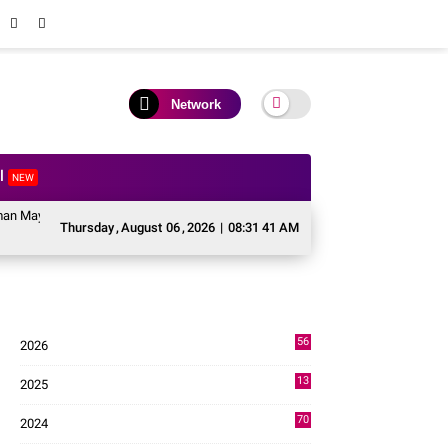
Network
al
NEW
 TNI Krido Pramono Jadi Ikon Singing Competition HUT ke 81 RI
Perkuat
Thursday
,
August
06
,
2026
|
08:31 42 AM
56
2026
2
13
2025
49
70
2024
7