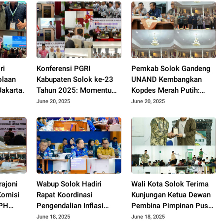
ri
Konferensi PGRI
Pemkab Solok Gandeng
olaan
Kabupaten Solok ke-23
UNAND Kembangkan
akarta.
Tahun 2025: Momentum
Kopdes Merah Putih:
Konsolidasi dan
Dorong Produksi Pupuk
June 20, 2025
June 20, 2025
Pemilihan Pengurus
Organik dan
Baru.
Kesejahteraan Petani
2025.
rajoni
Wabup Solok Hadiri
Wali Kota Solok Terima
Komisi
Rapat Koordinasi
Kunjungan Ketua Dewan
JPH
Pengendalian Inflasi
Pembina Pimpinan Pusat
Gelar
Daerah Tengah Provinsi
Muhammadiyah Tahun
June 18, 2025
June 18, 2025