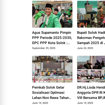
Agus Supamanto Pimpin
Bupati Solok Hadi
PPP Periode 2025-2030,
Rakornas Pengel
DPC PPP Kota Solok :
Sampah 2025 di J
Awal Kebangkitan Partai
September 29, 2025
June 24, 2025
Kabah
Pemkab Solok Gelar
DR.Hj.Lisda Hend
Sosialisasi Optimasi
Anggota DPR RI 
Lahan Non Rawa Tahun
VIII Bersama BP
2025
Kakanwil Sumbar 
June 19, 2025
June 19, 2025