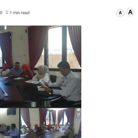
A
0
1 min read
A