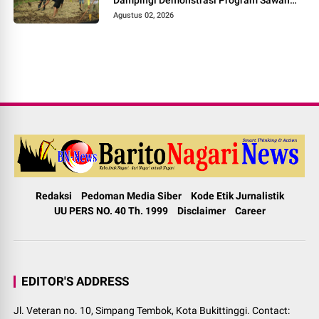
Pokok Murah di Jorong Bayua
Agustus 02, 2026
Redaksi
Pedoman Media Siber
Kode Etik Jurnalistik
UU PERS NO. 40 Th. 1999
Disclaimer
Career
EDITOR'S ADDRESS
Jl. Veteran no. 10, Simpang Tembok, Kota Bukittinggi. Contact: