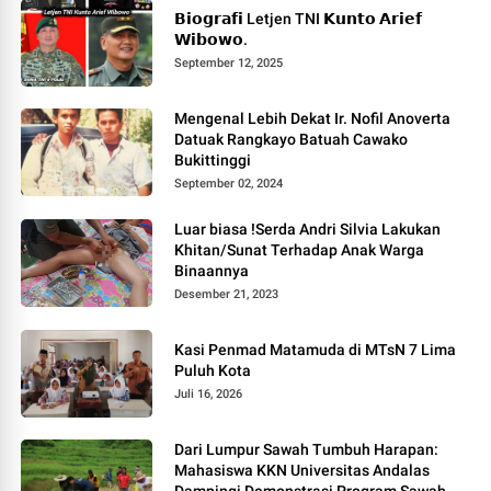
𝗕𝗶𝗼𝗴𝗿𝗮𝗳𝗶 Letjen TNI 𝗞𝘂𝗻𝘁𝗼 𝗔𝗿𝗶𝗲𝗳
𝗪𝗶𝗯𝗼𝘄𝗼.
September 12, 2025
Mengenal Lebih Dekat Ir. Nofil Anoverta
Datuak Rangkayo Batuah Cawako
Bukittinggi
September 02, 2024
Luar biasa !Serda Andri Silvia Lakukan
Khitan/Sunat Terhadap Anak Warga
Binaannya
Desember 21, 2023
Kasi Penmad Matamuda di MTsN 7 Lima
Puluh Kota
Juli 16, 2026
Dari Lumpur Sawah Tumbuh Harapan:
Mahasiswa KKN Universitas Andalas
Dampingi Demonstrasi Program Sawah