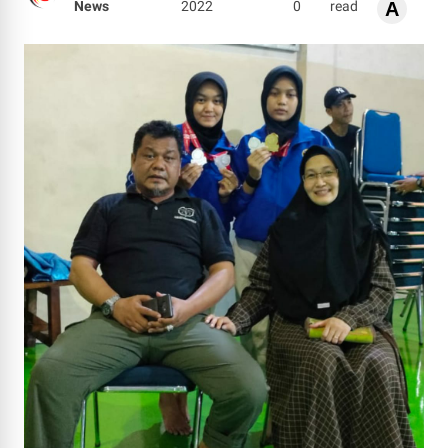
News
2022
0
read
A