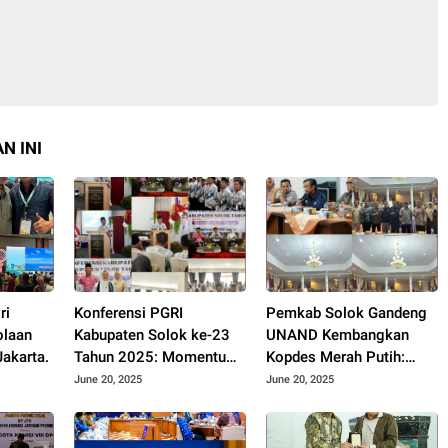
N INI
ri
Konferensi PGRI
Pemkab Solok Gandeng
olaan
Kabupaten Solok ke-23
UNAND Kembangkan
akarta.
Tahun 2025: Momentum
Kopdes Merah Putih:
Konsolidasi dan
Dorong Produksi Pupuk
June 20, 2025
June 20, 2025
Pemilihan Pengurus
Organik dan
Baru.
Kesejahteraan Petani
2025.