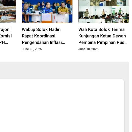
rajoni
Wabup Solok Hadiri
Wali Kota Solok Terima
Komisi
Rapat Koordinasi
Kunjungan Ketua Dewan
JPH
Pengendalian Inflasi
Pembina Pimpinan Pusat
Gelar
Daerah Tengah Provinsi
Muhammadiyah Tahun
June 18, 2025
June 18, 2025
nasi
Sumatera Barat Tahun
2025.
ota
2025