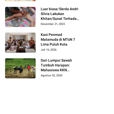
Bukittinggi
Luar biasa !Serda Andri
Silvia Lakukan
Khitan/Sunat Terhadap
Anak Warga Binaannya
Desember 21, 2023
Kasi Penmad
Matamuda di MTsN 7
Lima Puluh Kota
Juli 16, 2026
Dari Lumpur Sawah
Tumbuh Harapan:
Mahasiswa KKN
Universitas Andalas
Agustus 02, 2026
Dampingi Demonstrasi
Program Sawah Pokok
Murah di Jorong Bayua