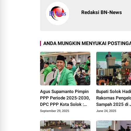
Redaksi BN-News
ANDA MUNGKIN MENYUKAI POSTINGA
Agus Supamanto Pimpin
Bupati Solok Hadi
PPP Periode 2025-2030,
Rakornas Pengel
DPC PPP Kota Solok :
Sampah 2025 di J
Awal Kebangkitan Partai
September 29, 2025
June 24, 2025
Kabah