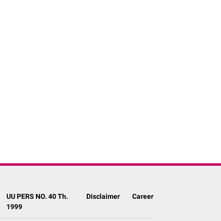
UU PERS NO. 40 Th.
Disclaimer
Career
1999