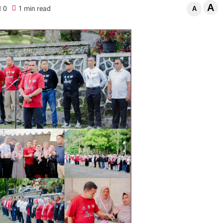
A
0
1 min read
A