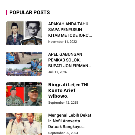
POPULAR POSTS
APAKAH ANDA TAHU
SIAPA PENYUSUN
KITAB METODE IQRO'?
INI BIOGRAFI KH. AS'AD
November 11, 2022
HUMAM
APEL GABUNGAN
PEMKAB SOLOK,
BUPATI JON FIRMAN
PANDU TEKANKAN ASN
Juli 17, 2026
TINGKATKAN KINERJA
DAN PELAYANAN
𝗕𝗶𝗼𝗴𝗿𝗮𝗳𝗶 Letjen TNI
MASYARAKAT.
𝗞𝘂𝗻𝘁𝗼 𝗔𝗿𝗶𝗲𝗳
𝗪𝗶𝗯𝗼𝘄𝗼.
September 12, 2025
Mengenal Lebih Dekat
Ir. Nofil Anoverta
Datuak Rangkayo
Batuah Cawako
September 02, 2024