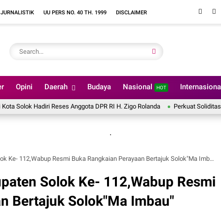
 JURNALISTIK
UU PERS NO. 40 TH. 1999
DISCLAIMER
er
Opini
Daerah
Budaya
Nasional
Internasion
HOT
olok Hadiri Reses Anggota DPR RI H. Zigo Rolanda
Perkuat Soliditas dan 
.
k Ke- 112,Wabup Resmi Buka Rangkaian Perayaan Bertajuk Solok"Ma Imbau"
paten Solok Ke- 112,Wabup Resmi
n Bertajuk Solok"Ma Imbau"