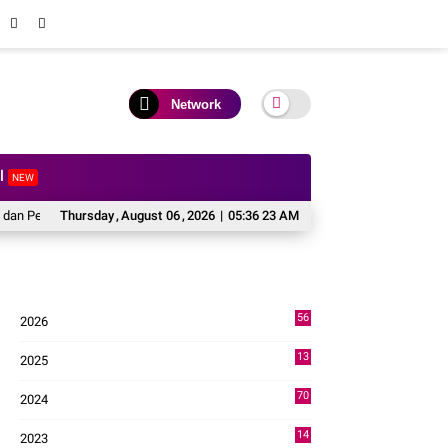
Network
al
NEW
Pengabdian, Lapas Solok Jadi Tuan Rumah Musyawarah Pembentukan Pengurus P
Thursday
,
August
06
,
2026
|
05:36 24 AM
56
2026
2
13
2025
49
70
2024
7
14
2023