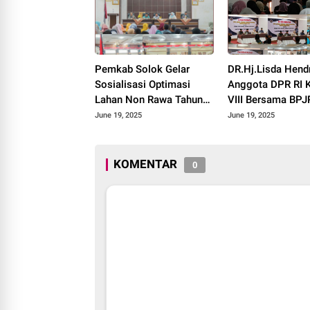
Pemkab Solok Gelar
DR.Hj.Lisda Hend
Sosialisasi Optimasi
Anggota DPR RI 
Lahan Non Rawa Tahun
VIII Bersama BP
2025
Kakanwil Sumbar 
June 19, 2025
June 19, 2025
Roadshow Disemi
Produk Halal di K
Solok 2025.
KOMENTAR
0