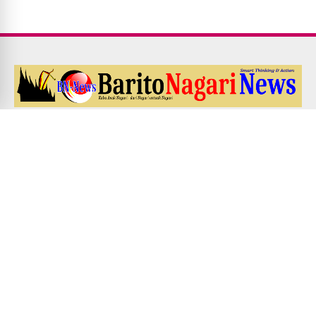
Redaksi
Pedoman Media Siber
Kode Etik Jurnalistik
UU PERS NO. 40 Th. 1999
Disclaimer
Career
EDITOR'S ADDRESS
Jl. Veteran no. 10, Simpang Tembok, Kota Bukittinggi. Contact:
0852-7431-4969 / 0812-6133-4765
© Copyright
2026
-
Barito Nagari News
-
Fitra Yadi Malin Parmato