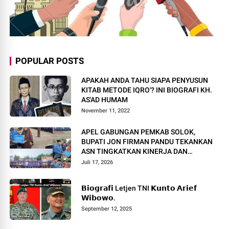
POPULAR POSTS
APAKAH ANDA TAHU SIAPA PENYUSUN
KITAB METODE IQRO'? INI BIOGRAFI KH.
AS'AD HUMAM
November 11, 2022
APEL GABUNGAN PEMKAB SOLOK,
BUPATI JON FIRMAN PANDU TEKANKAN
ASN TINGKATKAN KINERJA DAN
PELAYANAN MASYARAKAT.
Juli 17, 2026
𝗕𝗶𝗼𝗴𝗿𝗮𝗳𝗶 Letjen TNI 𝗞𝘂𝗻𝘁𝗼 𝗔𝗿𝗶𝗲𝗳
𝗪𝗶𝗯𝗼𝘄𝗼.
September 12, 2025