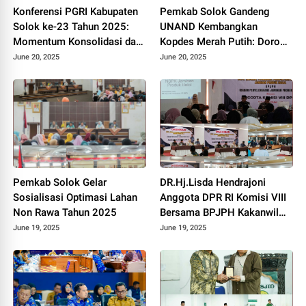
Konferensi PGRI Kabupaten
Pemkab Solok Gandeng
Solok ke-23 Tahun 2025:
UNAND Kembangkan
Momentum Konsolidasi dan
Kopdes Merah Putih: Dorong
Pemilihan Pengurus Baru.
Produksi Pupuk Organik dan
June 20, 2025
June 20, 2025
Kesejahteraan Petani 2025.
Pemkab Solok Gelar
DR.Hj.Lisda Hendrajoni
Sosialisasi Optimasi Lahan
Anggota DPR RI Komisi VIII
Non Rawa Tahun 2025
Bersama BPJPH Kakanwil
Sumbar Gelar Roadshow
June 19, 2025
June 19, 2025
Diseminasi Produk Halal di
Kota Solok 2025.