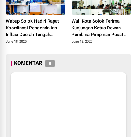
Wabup Solok Hadiri Rapat
Wali Kota Solok Terima
Koordinasi Pengendalian
Kunjungan Ketua Dewan
Inflasi Daerah Tengah
Pembina Pimpinan Pusat
Provinsi Sumatera Barat
Muhammadiyah Tahun 2025.
June 18, 2025
June 18, 2025
Tahun 2025
KOMENTAR
0