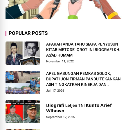
POPULAR POSTS
APAKAH ANDA TAHU SIAPA PENYUSUN
KITAB METODE IQRO'? INI BIOGRAFI KH.
AS'AD HUMAM
November 11, 2022
APEL GABUNGAN PEMKAB SOLOK,
BUPATI JON FIRMAN PANDU TEKANKAN
ASN TINGKATKAN KINERJA DAN
PELAYANAN MASYARAKAT.
Juli 17, 2026
𝗕𝗶𝗼𝗴𝗿𝗮𝗳𝗶 Letjen TNI 𝗞𝘂𝗻𝘁𝗼 𝗔𝗿𝗶𝗲𝗳
𝗪𝗶𝗯𝗼𝘄𝗼.
September 12, 2025