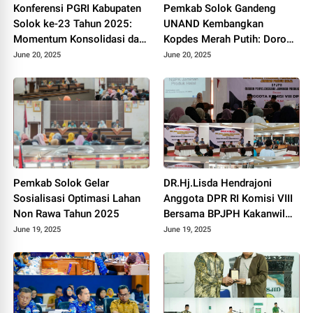
Konferensi PGRI Kabupaten
Pemkab Solok Gandeng
Solok ke-23 Tahun 2025:
UNAND Kembangkan
Momentum Konsolidasi dan
Kopdes Merah Putih: Dorong
Pemilihan Pengurus Baru.
Produksi Pupuk Organik dan
June 20, 2025
June 20, 2025
Kesejahteraan Petani 2025.
Pemkab Solok Gelar
DR.Hj.Lisda Hendrajoni
Sosialisasi Optimasi Lahan
Anggota DPR RI Komisi VIII
Non Rawa Tahun 2025
Bersama BPJPH Kakanwil
Sumbar Gelar Roadshow
June 19, 2025
June 19, 2025
Diseminasi Produk Halal di
Kota Solok 2025.