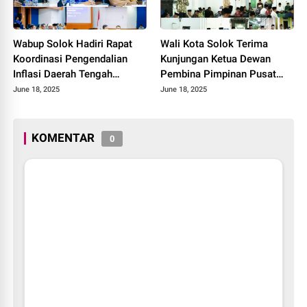
Wabup Solok Hadiri Rapat
Wali Kota Solok Terima
Koordinasi Pengendalian
Kunjungan Ketua Dewan
Inflasi Daerah Tengah
Pembina Pimpinan Pusat
Provinsi Sumatera Barat
Muhammadiyah Tahun 2025.
June 18, 2025
June 18, 2025
Tahun 2025
KOMENTAR
0