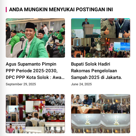
ANDA MUNGKIN MENYUKAI POSTINGAN INI
Agus Supamanto Pimpin
Bupati Solok Hadiri
PPP Periode 2025-2030,
Rakornas Pengelolaan
DPC PPP Kota Solok : Awal
Sampah 2025 di Jakarta.
Kebangkitan Partai Kabah
September 29, 2025
June 24, 2025