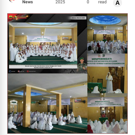
News
2025
0
read
A